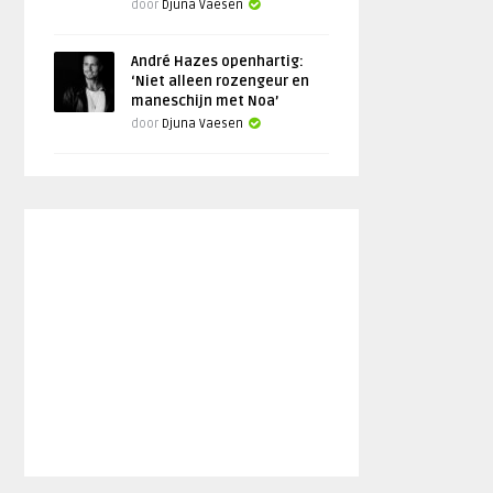
door
Djuna Vaesen
André Hazes openhartig:
‘Niet alleen rozengeur en
maneschijn met Noa’
door
Djuna Vaesen