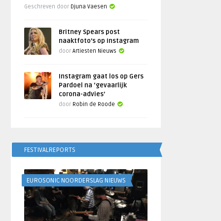
Geschreven door
Djuna Vaesen
Britney Spears post
naaktfoto’s op Instagram
door
Artiesten Nieuws
Instagram gaat los op Gers
Pardoel na ‘gevaarlijk
corona-advies’
door
Robin de Roode
FESTIVALREPORTS
EUROSONIC NOORDERSLAG NIEUWS