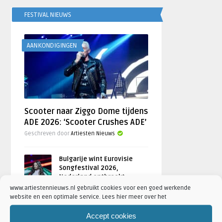
FESTIVAL NIEUWS
AANKONDIGINGEN
Scooter naar Ziggo Dome tijdens
ADE 2026: ‘Scooter Crushes ADE’
Geschreven door
Artiesten Nieuws
Bulgarije wint Eurovisie
Songfestival 2026,
Nederland ontbreekt
www.artiestennieuws.nl gebruikt cookies voor een goed werkende
door
Djuna Vaesen
website en een optimale service. Lees hier meer over het
Festivalseizoen 2026 trapt
Accept cookies
af met REBiRTH Festival