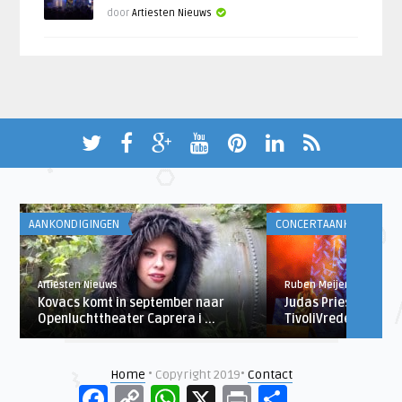
door
Artiesten Nieuws
AANKONDIGINGEN
CONCERTAANKONDIGING
Artiesten Nieuws
Ruben Meijer
Kovacs komt in september naar
Judas Priest in 201
Openluchttheater Caprera i ...
TivoliVredenburg
Home
• Copyright 2019•
Contact
Facebook
Copy
WhatsApp
X
Print
Delen