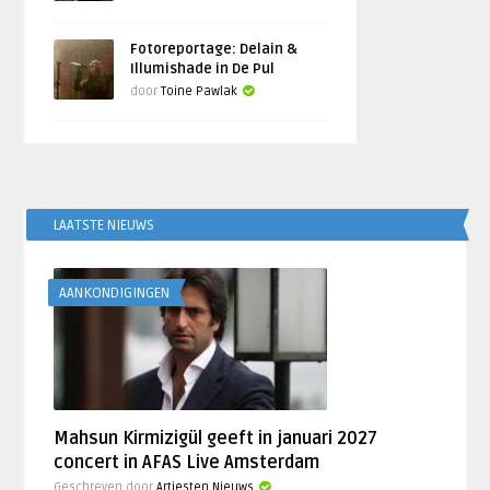
Fotoreportage: Delain &
Illumishade in De Pul
door
Toine Pawlak
LAATSTE NIEUWS
AANKONDIGINGEN
Mahsun Kirmizigül geeft in januari 2027
concert in AFAS Live Amsterdam
Geschreven door
Artiesten Nieuws