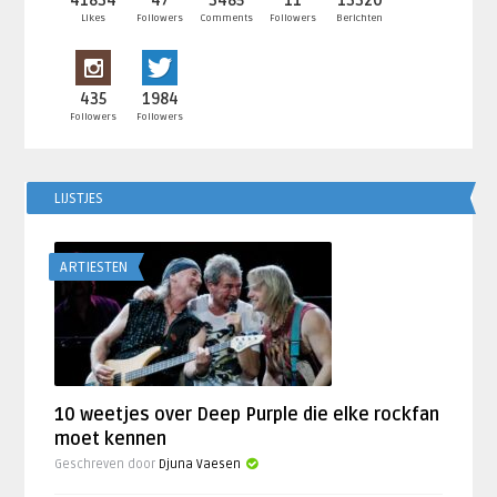
41834
47
3485
11
13320
Likes
Followers
Comments
Followers
Berichten
435
1984
Followers
Followers
LIJSTJES
ARTIESTEN
10 weetjes over Deep Purple die elke rockfan
moet kennen
Geschreven door
Djuna Vaesen