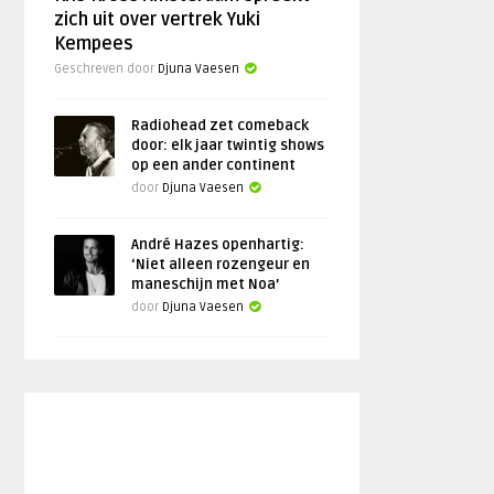
zich uit over vertrek Yuki
Kempees
Geschreven door
Djuna Vaesen
Radiohead zet comeback
door: elk jaar twintig shows
op een ander continent
door
Djuna Vaesen
André Hazes openhartig:
‘Niet alleen rozengeur en
maneschijn met Noa’
door
Djuna Vaesen