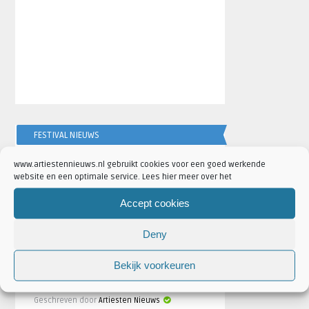
FESTIVAL NIEUWS
www.artiestennieuws.nl gebruikt cookies voor een goed werkende
website en een optimale service. Lees hier meer over het
AANKONDIGINGEN
Accept cookies
Deny
Bekijk voorkeuren
Scooter naar Ziggo Dome tijdens
ADE 2026: ‘Scooter Crushes ADE’
Geschreven door
Artiesten Nieuws