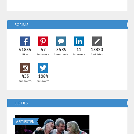
SOCIALS
41834
47
3485
11
13320
Likes
Followers
Comments
Followers
Berichten
435
1984
Followers
Followers
LIJSTJES
ARTIESTEN