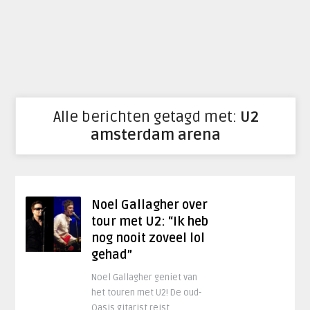
Alle berichten getagd met:
U2
amsterdam arena
Noel Gallagher over
tour met U2: “Ik heb
nog nooit zoveel lol
gehad”
Noel Gallagher geniet van
het touren met U2! De oud-
Oasis gitarist reist