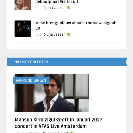
debuutplaat Visitor uit
door
Djuna Vaesen
Muse brengt nieuw album ‘The Wow! Signal’
uit
door
Djuna Vaesen
NIEUWE CONCERTEN
AANKONDIGINGEN
Mahsun Kirmizigül geeft in januari 2027
concert in AFAS Live Amsterdam