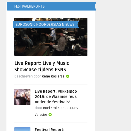
FESTIVALREPORTS
EUROSONIC NOORDERSLAG NIEUWS
Live Report: Lively Music
Showcase tijdens ESNS
Geschreven door
René Rosierse
Live Report: Pukkelpop
2019: de Vlaamse reus
onder de festivals!
door
Roel Smits en Jacques
Vaissier
Festival Report: