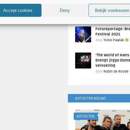
Atlantis en Xandria in De 
Utrecht
Accept cookies
Deny
Bekijk voorkeuren
Geschreven door
Toine Pawlak
Fotoreportage: Br
Festival 2021
door
Toine Pawlak
‘The World of Hans
brengt Ziggo Dome
vervoering
door
Robin de Roode
ARTIESTEN NIEUWS
ARTIESTEN