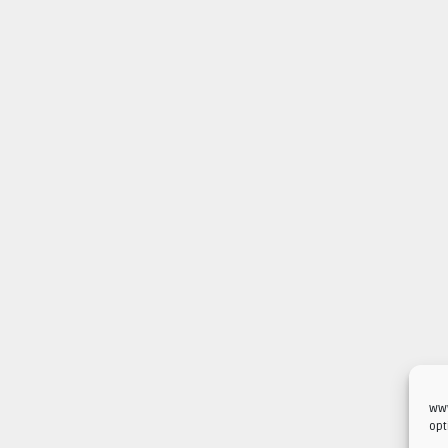
www
opt