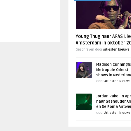
Young Thug naar AFAS Liv
Amsterdam in oktober 2
Geschreven door
Artiesten Nieuws
Madison Cunningh
Metropole Orkest: 
shows in Nederlan
door
Artiesten Nieuws
Jordan Rakei in apr
naar Gashouder A
en De Roma Antwe
door
Artiesten Nieuws