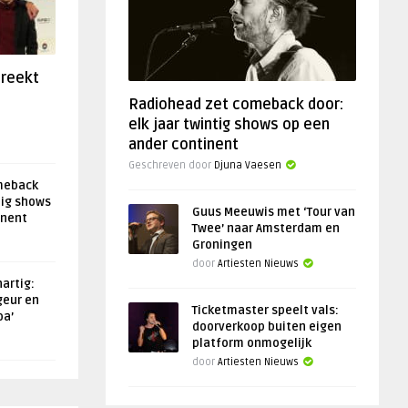
preekt
Radiohead zet comeback door:
elk jaar twintig shows op een
ander continent
Geschreven door
Djuna Vaesen
meback
tig shows
Guus Meeuwis met ‘Tour van
inent
Twee’ naar Amsterdam en
Groningen
door
Artiesten Nieuws
artig:
geur en
Ticketmaster speelt vals:
oa’
doorverkoop buiten eigen
platform onmogelijk
door
Artiesten Nieuws