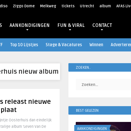
diso
Ziggo Dome
Melkweg
tickets
Utrecht
album
AFAS Liv
S
AANKONDIGINGEN
FUN & VIRAL
CONTACT
TF
Top 10 Lijstjes
Stage & Vacatures
Winnen
Advertere
ZOEKEN..
terhuis nieuw album
is releast nieuwe
 plaat
BEST GELEZEN
jntje Oosterhuis dan eindelijk
talige album ‘Leven Van De
AANKONDIGINGEN