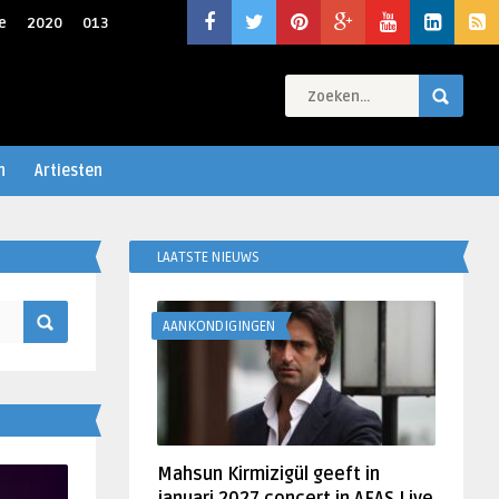
e
2020
013
n
Artiesten
LAATSTE NIEUWS
AANKONDIGINGEN
Mahsun Kirmizigül geeft in