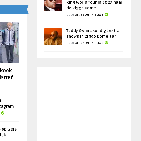
King World Tour in 2027 naar
de Ziggo Dome
door
Artiesten Nieuws
Teddy Swims kondigt extra
shows in Ziggo Dome aan
door
Artiesten Nieuws
gkook
lstraf
t
stagram
s op Gers
lijk