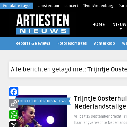
Populaire tags:
amsterdam
concert
TivoliVredenburg
Para
HOME
NIEUW
Reports & Reviews
Fotoreportages
Achterklap
W
Alle berichten getagd met:
Trijntje Oos
Trijntje Oosterhu
Facebook
TRIJNTJE OOSTERHUIS NIEUWS
Nederlandstalige
Copy
vrijdag 15 september bracht Tri
Link
haar langverwachte Nederlands
WhatsApp