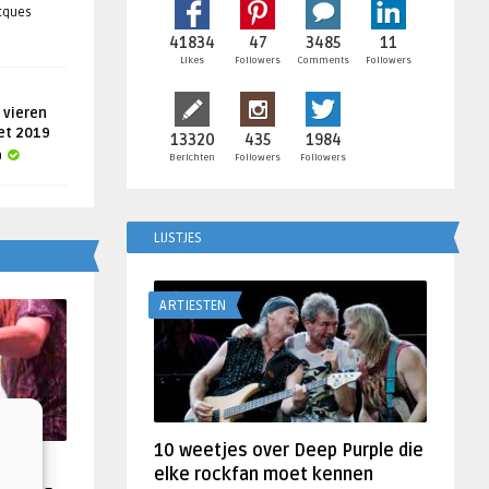
acques
41834
47
3485
11
Likes
Followers
Comments
Followers
 vieren
get 2019
13320
435
1984
a
Berichten
Followers
Followers
LIJSTJES
ARTIESTEN
10 weetjes over Deep Purple die
f
elke rockfan moet kennen