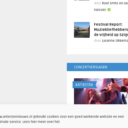
door
Roel Smits en J
Vaissier
Festival Report:
Muziekliefhebbers
de vrijheid op Szi
door
Lysanne Sikkem
CONCERTVERSLAGEN
ARTIESTEN
.artiestennieuws.nl gebruikt cookies voor een goed werkende website en een
imale service. Lees hier meer over het
Fotoreportage: Visions o