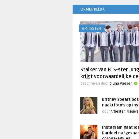
OPMERKELIJK
ARTIESTEN
Stalker van BTS-ster Jun
krijgt voorwaardelijke ce
Geschreven door
Djuna Vaesen
Britney Spears pos
naaktfoto’s op In
door
Artiesten Nieuws
Instagram gaat lo
Pardoel na ‘gevaar
corona-advies’