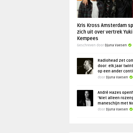
Kris Kross Amsterdam s
zich uit over vertrek Yuki
Kempees
Geschreven door
Djuna Vaesen
Radiohead zet co
door: elk jaar twin
op een ander cont
door
Djuna Vaesen
André Hazes openh
‘Niet alleen rozen
maneschijn met N
door
Djuna Vaesen