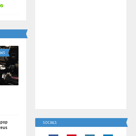
UWS
lpop
SOCIALS
reus
!