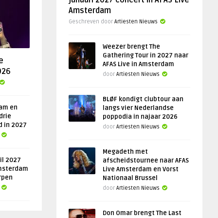
januari 2027 concert in AFAS Live
Amsterdam
Geschreven door
Artiesten Nieuws
Weezer brengt The
Gathering Tour in 2027 naar
e
AFAS Live in Amsterdam
026
door
Artiesten Nieuws
BLØF kondigt clubtour aan
am en
langs vier Nederlandse
drie
poppodia in najaar 2026
d in 2027
door
Artiesten Nieuws
Megadeth met
il 2027
afscheidstournee naar AFAS
msterdam
Live Amsterdam en Vorst
rpen
Nationaal Brussel
door
Artiesten Nieuws
Don Omar brengt The Last