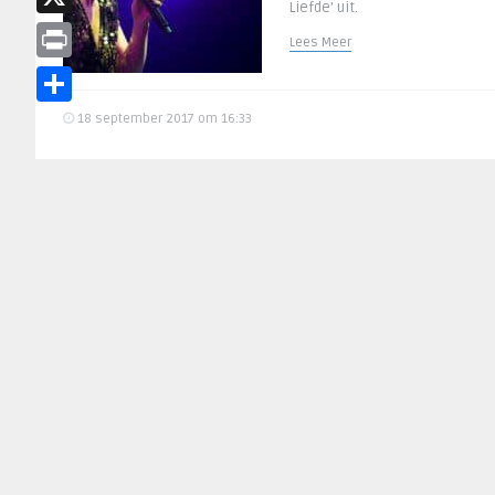
Liefde’ uit.
X
Lees Meer
Print
Delen
18 september 2017 om 16:33