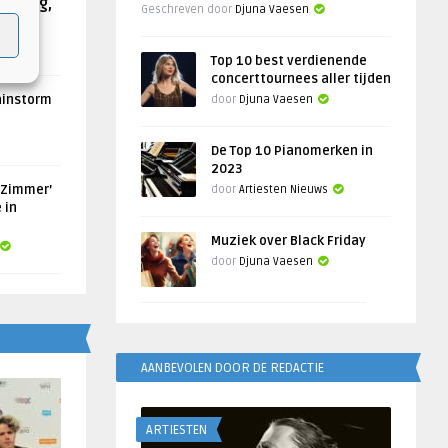
Helling,
Geschreven door
Djuna Vaesen
Top 10 best verdienende
concerttournees aller tijden
ainstorm
door
Djuna Vaesen
De Top 10 Pianomerken in
2023
 Zimmer’
door
Artiesten Nieuws
 in
Muziek over Black Friday
door
Djuna Vaesen
AANBEVOLEN DOOR DE REDACTIE
ARTIESTEN