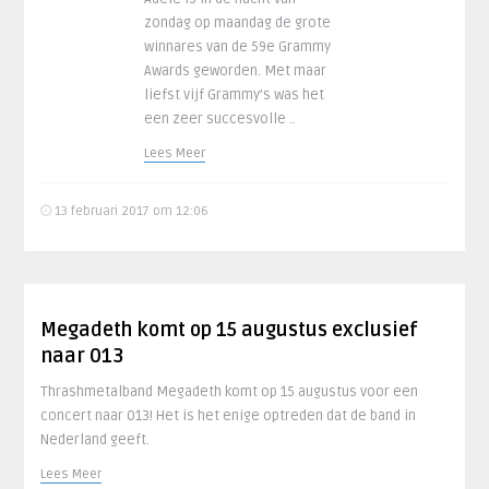
zondag op maandag de grote
winnares van de 59e Grammy
Awards geworden. Met maar
liefst vijf Grammy’s was het
een zeer succesvolle ..
Lees Meer
13 februari 2017 om 12:06
Megadeth komt op 15 augustus exclusief
naar 013
Thrashmetalband Megadeth komt op 15 augustus voor een
concert naar 013! Het is het enige optreden dat de band in
Nederland geeft.
Lees Meer