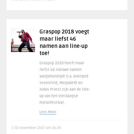
Graspop 2018 voegt
maar liefst 46
namen aan line-up
toe!
Graspop 2018 heeft maar
liefst 46 nieuwe namen
aangekondigd! O.a. Avenged
Sevenfold, Megadeth en
Judas Priest zijn aan de line-
up van het vierdaagse
metalfestival ..
Lees Meer
15 november 2017 om 16:29