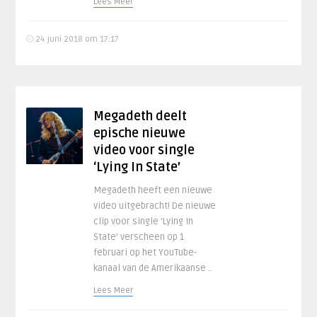
Lees Meer
24 juni 2018 om 17:17
Megadeth deelt
epische nieuwe
video voor single
‘Lying In State’
Megadeth heeft een nieuwe
video uitgebracht! De nieuwe
clip voor single ‘Lying In
State’ verscheen op 1
februari op het YouTube-
kanaal van de Amerikaanse ..
Lees Meer