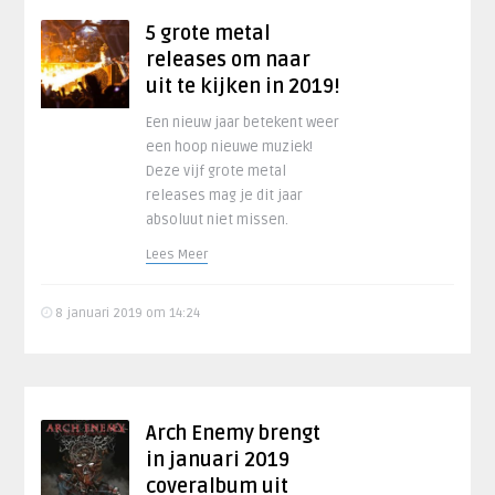
5 grote metal
releases om naar
uit te kijken in 2019!
Een nieuw jaar betekent weer
een hoop nieuwe muziek!
Deze vijf grote metal
releases mag je dit jaar
absoluut niet missen.
Lees Meer
8 januari 2019 om 14:24
Arch Enemy brengt
in januari 2019
coveralbum uit