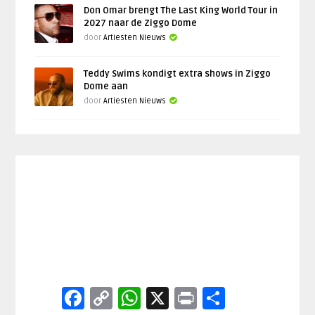
Don Omar brengt The Last King World Tour in
2027 naar de Ziggo Dome
door
Artiesten Nieuws
Teddy Swims kondigt extra shows in Ziggo
Dome aan
door
Artiesten Nieuws
Facebook
Copy
WhatsApp
X
Print
Delen
Link