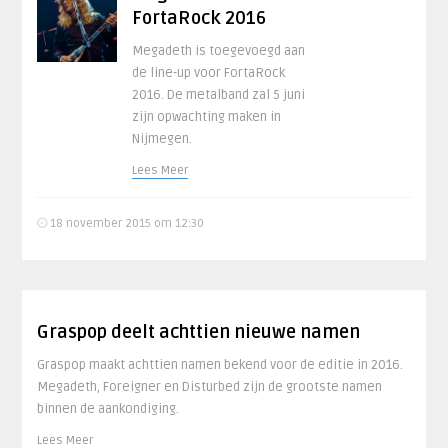
FortaRock 2016
Megadeth is toegevoegd aan
de line-up voor FortaRock
2016. De metalband zal 5 juni
zijn opwachting maken in
Nijmegen.
Lees Meer
18 november 2015 om 12:30
Graspop deelt achttien nieuwe namen
Graspop maakt achttien namen bekend voor de editie in 2016.
Megadeth, Foreigner en Disturbed zijn de grootste namen
binnen de aankondiging.
Lees Meer