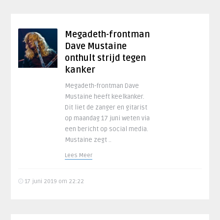
Megadeth-frontman
Dave Mustaine
onthult strijd tegen
kanker
Megadeth-frontman Dave
Mustaine heeft keelkanker.
Dit liet de zanger en gitarist
op maandag 17 juni weten via
een bericht op social media.
Mustaine zegt ..
Lees Meer
17 juni 2019 om 22:22