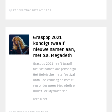
22 november 2023 om 17:19
Graspop 2021
kondigt twaalf
nieuwe namen aan,
met o.a. Megadeth
Graspop 2021 heeft twaalf
nieuwe namen aangekondigd!
Het Belgische metalfestival
onthulde vandaag de komst
van onder meer Megadeth en
Bullet For My Valentine.
Lees Meer