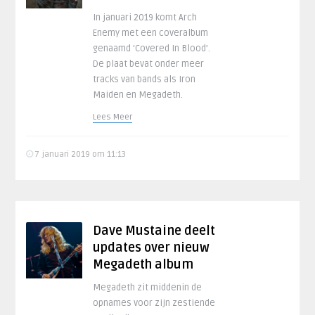
In januari 2019 komt Arch
Enemy met een coveralbum
genaamd ‘Covered In Blood’.
De plaat bevat onder meer
tracks van bands als Iron
Maiden en Megadeth.
Lees Meer
7 januari 2019 om 11:13
Dave Mustaine deelt
updates over nieuw
Megadeth album
Megadeth zit middenin de
opnames voor zijn zestiende