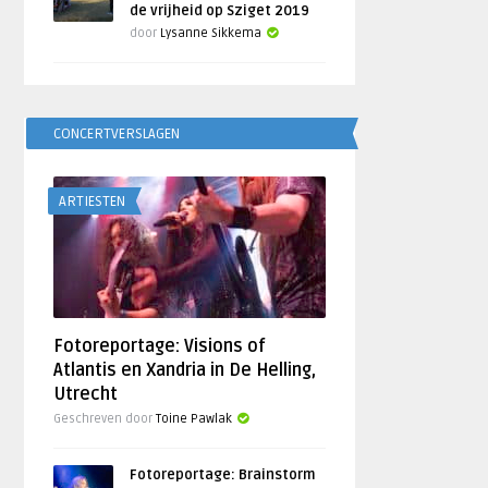
de vrijheid op Sziget 2019
door
Lysanne Sikkema
CONCERTVERSLAGEN
ARTIESTEN
Fotoreportage: Visions of
Atlantis en Xandria in De Helling,
Utrecht
Geschreven door
Toine Pawlak
Fotoreportage: Brainstorm