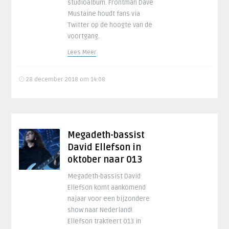
studioalbum. Frontman Dave
Mustaine houdt fans via
Twitter op de hoogte van de
voortgang.
Lees Meer
28 december 2018 om 14:08
Megadeth-bassist
David Ellefson in
oktober naar 013
Megadeth-bassist David
Ellefson komt aankomend
najaar voor een bijzondere
show naar Nederland!
Ellefson trakteert 013 in