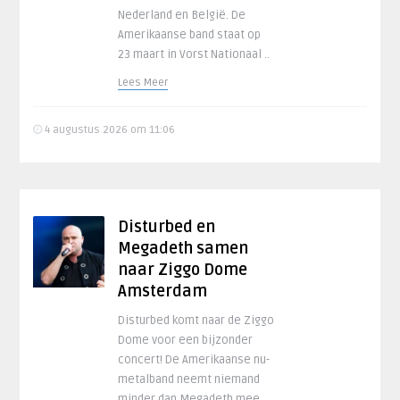
Nederland en België. De
Amerikaanse band staat op
23 maart in Vorst Nationaal ..
Lees Meer
4 augustus 2026 om 11:06
Disturbed en
Megadeth samen
naar Ziggo Dome
Amsterdam
Disturbed komt naar de Ziggo
Dome voor een bijzonder
concert! De Amerikaanse nu-
metalband neemt niemand
minder dan Megadeth mee