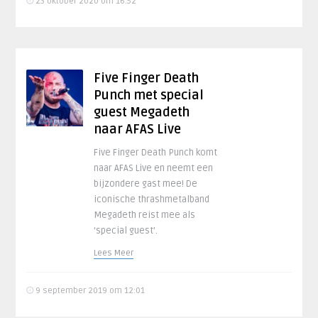
23 oktober 2020 om 16:52
Five Finger Death
Punch met special
guest Megadeth
naar AFAS Live
Five Finger Death Punch komt
naar AFAS Live en neemt een
bijzondere gast mee! De
iconische thrashmetalband
Megadeth reist mee als
‘special guest’.
Lees Meer
9 september 2019 om 12:01