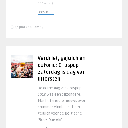
aanwezig ..
Lees Meer
27 juni 2018 om 17:09
Verdriet, gejuich en
euforie: Graspop-
zaterdag is dag van
uitersten
De derde dag van Graspop
2018 was een bijzondere.
Met het trieste nieuws over
drummer Vinnie Paul, het
gejuich voor de Belgische
‘Rode Duivels’ ..