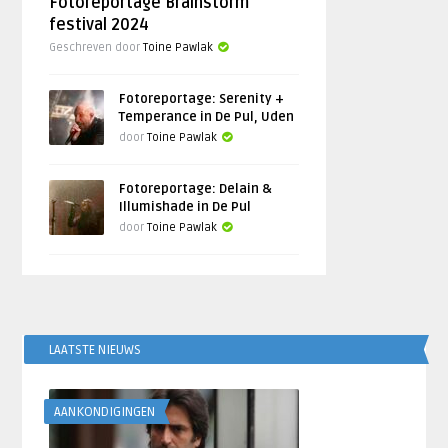
Fotoreportage Brainstorm
festival 2024
Geschreven door
Toine Pawlak
Fotoreportage: Serenity +
Temperance in De Pul, Uden
door
Toine Pawlak
Fotoreportage: Delain &
Illumishade in De Pul
door
Toine Pawlak
LAATSTE NIEUWS
AANKONDIGINGEN