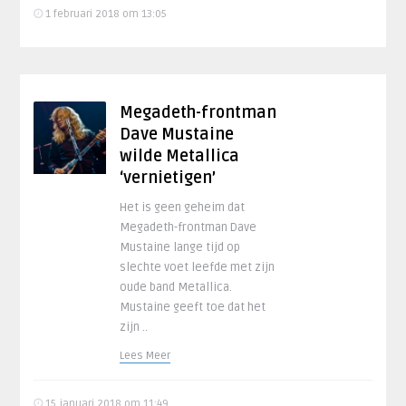
1 februari 2018 om 13:05
Megadeth-frontman
Dave Mustaine
wilde Metallica
‘vernietigen’
Het is geen geheim dat
Megadeth-frontman Dave
Mustaine lange tijd op
slechte voet leefde met zijn
oude band Metallica.
Mustaine geeft toe dat het
zijn ..
Lees Meer
15 januari 2018 om 11:49