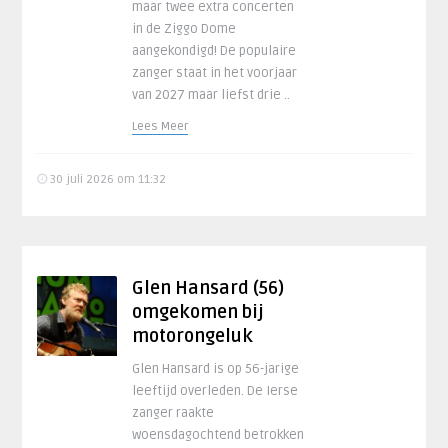
maar twee extra concerten
in de Ziggo Dome
aangekondigd! De populaire
zanger staat in het voorjaar
van 2027 maar liefst drie ..
Lees Meer
30 juli 2026 om 11:32
Glen Hansard (56)
omgekomen bij
motorongeluk
Glen Hansard is op 56-jarige
leeftijd overleden. De Ierse
zanger raakte
woensdagochtend betrokken