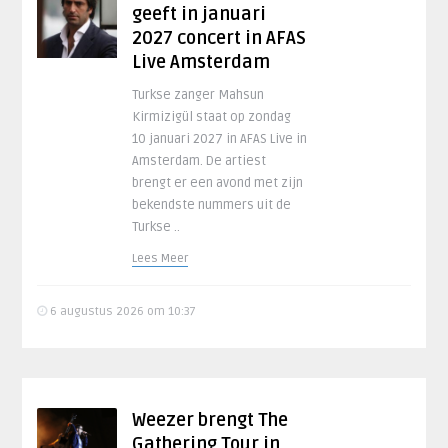
geeft in januari
2027 concert in AFAS
Live Amsterdam
Turkse zanger Mahsun
Kirmizigül staat op zondag
10 januari 2027 in AFAS Live in
Amsterdam. De artiest
brengt er een avond met zijn
bekendste nummers uit de
Turkse ..
Lees Meer
6 augustus 2026 om 10:37
Weezer brengt The
Gathering Tour in