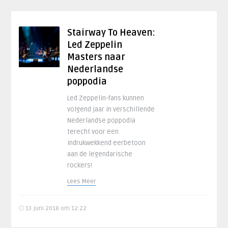
Stairway To Heaven:
Led Zeppelin
Masters naar
Nederlandse
poppodia
Led Zeppelin-fans kunnen
volgend jaar in verschillende
Nederlandse poppodia
terecht voor een
indrukwekkend eerbetoon
aan de legendarische
rockers!
Lees Meer
13 juni 2018 om 12:22