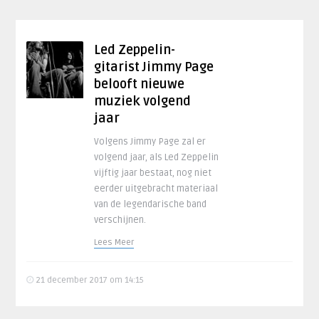
Led Zeppelin-
gitarist Jimmy Page
belooft nieuwe
muziek volgend
jaar
Volgens Jimmy Page zal er
volgend jaar, als Led Zeppelin
vijftig jaar bestaat, nog niet
eerder uitgebracht materiaal
van de legendarische band
verschijnen.
Lees Meer
21 december 2017 om 14:15