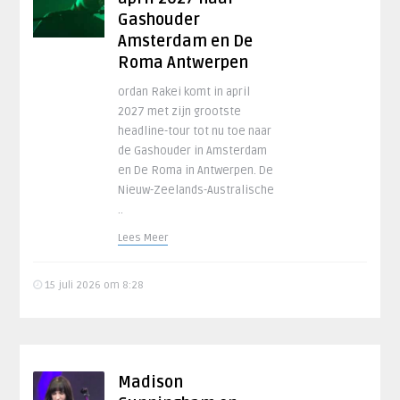
Gashouder
Amsterdam en De
Roma Antwerpen
ordan Rakei komt in april
2027 met zijn grootste
headline-tour tot nu toe naar
de Gashouder in Amsterdam
en De Roma in Antwerpen. De
Nieuw-Zeelands-Australische
..
Lees Meer
15 juli 2026 om 8:28
Madison