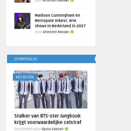
door
Artiesten Nieuws
Madison Cunningham en
Metropole Orkest: drie
shows in Nederland in 2027
door
Artiesten Nieuws
OPMERKELIJK
ARTIESTEN
Stalker van BTS-ster Jungkook
krijgt voorwaardelijke celstraf
Geschreven door
Djuna Vaesen