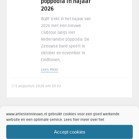
poppodia in najaar
2026
BLØF trekt in het najaar van
2026 met een nieuwe
clubtour langs vier
Nederlandse poppodia. De
Zeeuwse band speelt in
oktober en november in
Eindhoven, ..
Lees Meer
5 augustus 2026 om 10:02
www.artiestennieuws.nl gebruikt cookies voor een goed werkende
Megadeth met
website en een optimale service. Lees hier meer over het
afscheidstournee
Accept cookies
naar AFAS Live