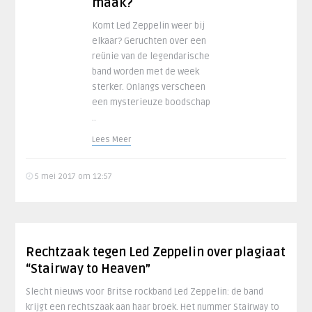
maak?
Komt Led Zeppelin weer bij
elkaar? Geruchten over een
reünie van de legendarische
band worden met de week
sterker. Onlangs verscheen
een mysterieuze boodschap
..
Lees Meer
5 mei 2017 om 12:57
Rechtzaak tegen Led Zeppelin over plagiaat
“Stairway to Heaven”
Slecht nieuws voor Britse rockband Led Zeppelin: de band
krijgt een rechtszaak aan haar broek. Het nummer Stairway to