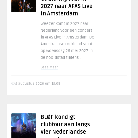
2027 naar AFAS Live
in Amsterdam
Weezer komt in 2027 naar
Nederland voor een concert
in AFAS Live in Amsterdam. De
Amerikaanse rockband staat
op woensdag 26 mei 2027 in
de hoofdstad tijdens ..
Lees Meer
5 augustus 2026 om 15:08
BLØF kondigt
clubtour aan langs
vier Nederlandse