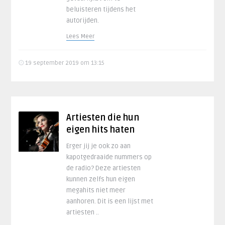
beluisteren tijdens het
autorijden.
Lees Meer
19 september 2019 om 13:15
Artiesten die hun
eigen hits haten
Erger jij je ook zo aan
kapotgedraaide nummers op
de radio? Deze artiesten
kunnen zelfs hun eigen
megahits niet meer
aanhoren. Dit is een lijst met
artiesten ..