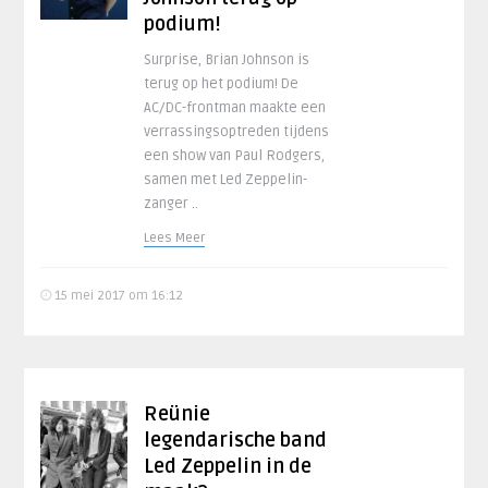
podium!
Surprise, Brian Johnson is
terug op het podium! De
AC/DC-frontman maakte een
verrassingsoptreden tijdens
een show van Paul Rodgers,
samen met Led Zeppelin-
zanger ..
Lees Meer
15 mei 2017 om 16:12
Reünie
legendarische band
Led Zeppelin in de