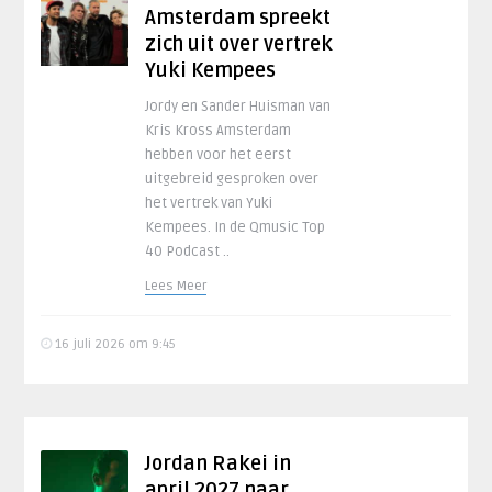
Amsterdam spreekt
zich uit over vertrek
Yuki Kempees
Jordy en Sander Huisman van
Kris Kross Amsterdam
hebben voor het eerst
uitgebreid gesproken over
het vertrek van Yuki
Kempees. In de Qmusic Top
40 Podcast ..
Lees Meer
16 juli 2026 om 9:45
Jordan Rakei in
april 2027 naar