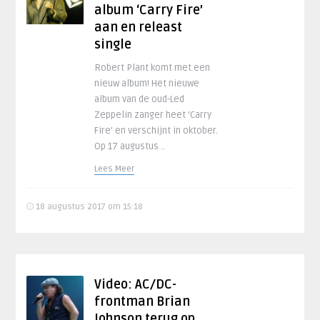
album ‘Carry Fire’
aan en releast
single
Robert Plant komt met een
nieuw album! Het nieuwe
album van de oud-Led
Zeppelin zanger heet ‘Carry
Fire’ en verschijnt in oktober.
Op 17 augustus ..
Lees Meer
18 augustus 2017 om 15:18
Video: AC/DC-
frontman Brian
Johnson terug op