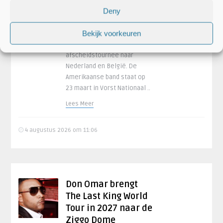
Amsterdam en Vorst
Deny
Nationaal Brussel
Bekijk voorkeuren
Thrashmetalband Megadeth
komt in maart 2027 met haar
afscheidstournee naar
Nederland en België. De
Amerikaanse band staat op
23 maart in Vorst Nationaal ..
Lees Meer
4 augustus 2026 om 11:06
Don Omar brengt
The Last King World
Tour in 2027 naar de
Ziggo Dome