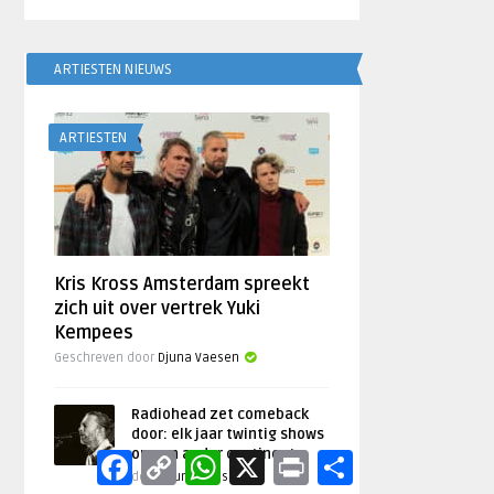
ARTIESTEN NIEUWS
ARTIESTEN
Kris Kross Amsterdam spreekt
zich uit over vertrek Yuki
Kempees
Geschreven door
Djuna Vaesen
Radiohead zet comeback
door: elk jaar twintig shows
op een ander continent
Facebook
Copy
WhatsApp
X
Print
Delen
Link
door
Djuna Vaesen