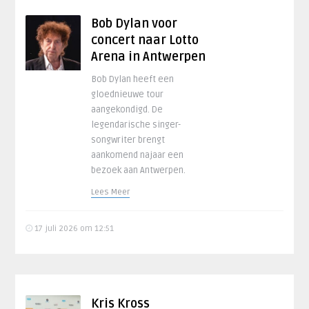
Bob Dylan voor
concert naar Lotto
Arena in Antwerpen
Bob Dylan heeft een
gloednieuwe tour
aangekondigd. De
legendarische singer-
songwriter brengt
aankomend najaar een
bezoek aan Antwerpen.
Lees Meer
17 juli 2026 om 12:51
Kris Kross