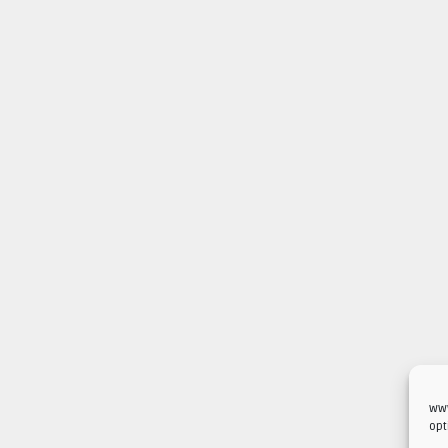
www
opt