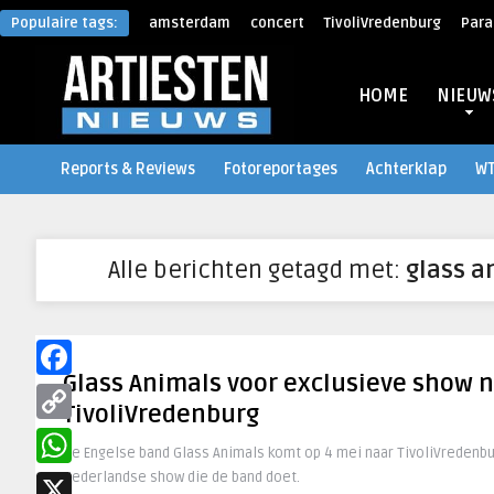
Populaire tags:
amsterdam
concert
TivoliVredenburg
Para
HOME
NIEUW
Reports & Reviews
Fotoreportages
Achterklap
W
Alle berichten getagd met:
glass a
Glass Animals voor exclusieve show 
Facebook
TivoliVredenburg
Copy
De Engelse band Glass Animals komt op 4 mei naar TivoliVredenbur
Link
Nederlandse show die de band doet.
WhatsApp