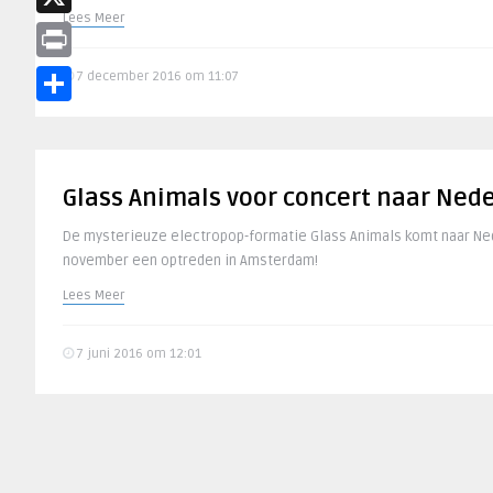
Lees Meer
X
Print
7 december 2016 om 11:07
Delen
Glass Animals voor concert naar Ned
De mysterieuze electropop-formatie Glass Animals komt naar Ned
november een optreden in Amsterdam!
Lees Meer
7 juni 2016 om 12:01