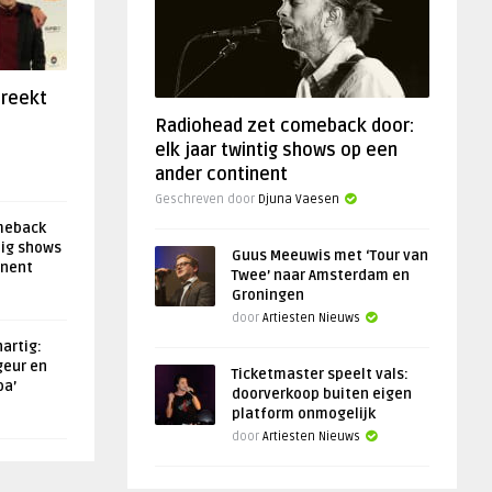
preekt
Radiohead zet comeback door:
elk jaar twintig shows op een
ander continent
Geschreven door
Djuna Vaesen
meback
tig shows
Guus Meeuwis met ‘Tour van
inent
Twee’ naar Amsterdam en
Groningen
door
Artiesten Nieuws
artig:
geur en
Ticketmaster speelt vals:
oa’
doorverkoop buiten eigen
platform onmogelijk
door
Artiesten Nieuws