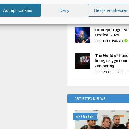
Atlantis en Xandria in De 
Utrecht
Accept cookies
Deny
Bekijk voorkeuren
Geschreven door
Toine Pawlak
Fotoreportage: Br
Festival 2021
door
Toine Pawlak
‘The World of Hans
brengt Ziggo Dome
vervoering
door
Robin de Roode
ARTIESTEN NIEUWS
ARTIESTEN