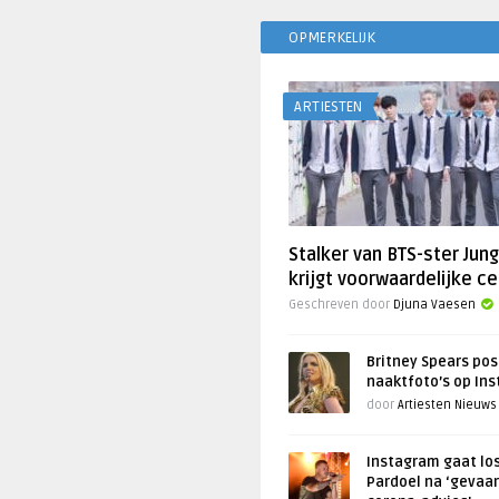
OPMERKELIJK
ARTIESTEN
Stalker van BTS-ster Jun
krijgt voorwaardelijke ce
Geschreven door
Djuna Vaesen
Britney Spears pos
naaktfoto’s op In
door
Artiesten Nieuws
Instagram gaat lo
Pardoel na ‘gevaar