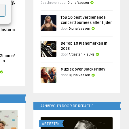
Helling,
Geschreven door
Djuna Vaesen
Top 10 best verdienende
concerttournees aller tijden
door
Djuna Vaesen
ainstorm
De Top 10 Pianomerken in
2023
door
Artiesten Nieuws
 Zimmer’
 in
Muziek over Black Friday
door
Djuna Vaesen
AANBEVOLEN DOOR DE REDACTIE
ARTIESTEN