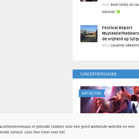
door
Roel Smits en J
Vaissier
Festival Report:
Muziekliefhebbers
de vrijheid op Szi
door
Lysanne Sikkem
CONCERTVERSLAGEN
ARTIESTEN
.artiestennieuws.nl gebruikt cookies voor een goed werkende website en een
imale service. Lees hier meer over het
Fotoreportage: Visions o