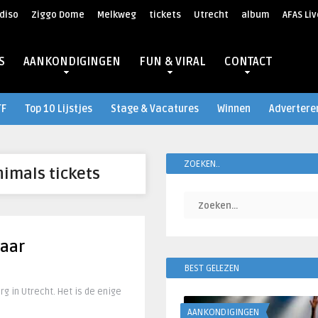
diso
Ziggo Dome
Melkweg
tickets
Utrecht
album
AFAS Liv
S
AANKONDIGINGEN
FUN & VIRAL
CONTACT
TF
Top 10 Lijstjes
Stage & Vacatures
Winnen
Advertere
ZOEKEN..
nimals tickets
naar
BEST GELEZEN
g in Utrecht. Het is de enige
AANKONDIGINGEN