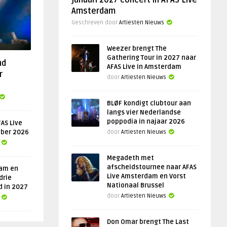
januari 2027 concert in AFAS Live
Amsterdam
Geschreven door
Artiesten Nieuws
Weezer brengt The
Gathering Tour in 2027 naar
nd
AFAS Live in Amsterdam
r
door
Artiesten Nieuws
BLØF kondigt clubtour aan
langs vier Nederlandse
poppodia in najaar 2026
AS Live
ober 2026
door
Artiesten Nieuws
Megadeth met
afscheidstournee naar AFAS
am en
Live Amsterdam en Vorst
drie
Nationaal Brussel
d in 2027
door
Artiesten Nieuws
Don Omar brengt The Last