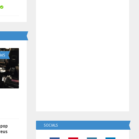
UWS
SOCIALS
lpop
reus
!