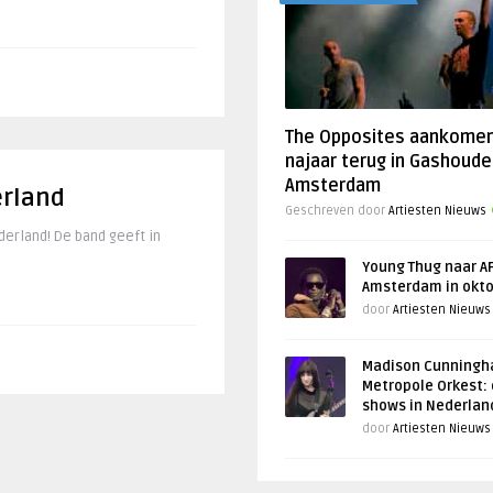
The Opposites aankome
najaar terug in Gashoude
Amsterdam
erland
Geschreven door
Artiesten Nieuws
erland! De band geeft in
Young Thug naar AF
Amsterdam in okt
door
Artiesten Nieuws
Madison Cunningh
Metropole Orkest: 
shows in Nederlan
door
Artiesten Nieuws