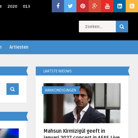
e
2020
013
n
Artiesten
LAATSTE NIEUWS
AANKONDIGINGEN
Mahsun Kirmizigül geeft in