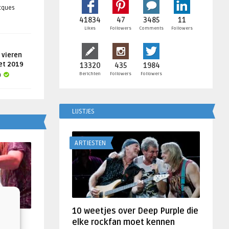
acques
41834
47
3485
11
Likes
Followers
Comments
Followers
 vieren
get 2019
13320
435
1984
Berichten
Followers
Followers
a
LIJSTJES
ARTIESTEN
10 weetjes over Deep Purple die
f
elke rockfan moet kennen