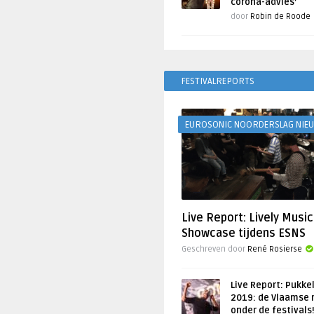
corona-advies’
door
Robin de Roode
FESTIVALREPORTS
EUROSONIC NOORDERSLAG NIE
Live Report: Lively Music
Showcase tijdens ESNS
Geschreven door
René Rosierse
Live Report: Pukke
2019: de Vlaamse 
onder de festivals