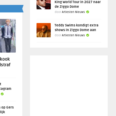
King World Tour in 2027 naar
de Ziggo Dome
door
Artiesten Nieuws
Teddy Swims kondigt extra
shows in Ziggo Dome aan
door
Artiesten Nieuws
gkook
lstraf
t
stagram
s op Gers
lijk