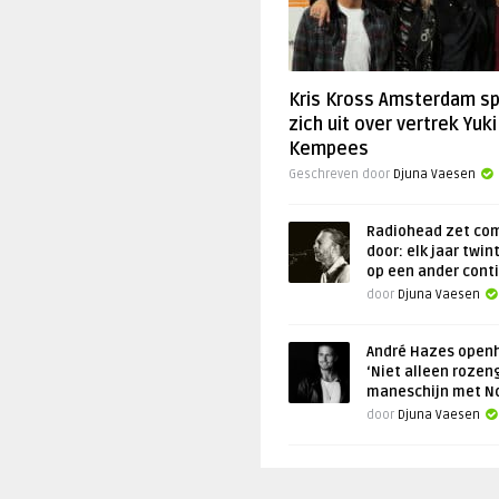
Kris Kross Amsterdam s
zich uit over vertrek Yuki
Kempees
Geschreven door
Djuna Vaesen
Radiohead zet co
door: elk jaar twin
op een ander cont
door
Djuna Vaesen
André Hazes openh
‘Niet alleen rozen
maneschijn met N
door
Djuna Vaesen