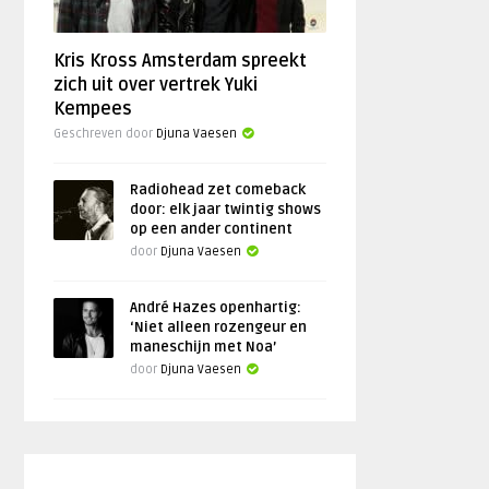
Kris Kross Amsterdam spreekt
zich uit over vertrek Yuki
Kempees
Geschreven door
Djuna Vaesen
Radiohead zet comeback
door: elk jaar twintig shows
op een ander continent
door
Djuna Vaesen
André Hazes openhartig:
‘Niet alleen rozengeur en
maneschijn met Noa’
door
Djuna Vaesen