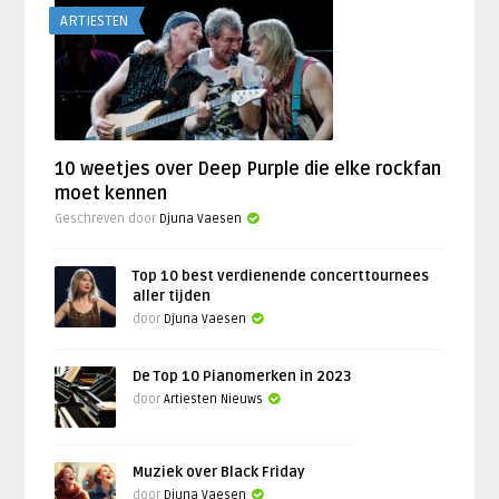
ARTIESTEN
10 weetjes over Deep Purple die elke rockfan
moet kennen
Geschreven door
Djuna Vaesen
Top 10 best verdienende concerttournees
aller tijden
door
Djuna Vaesen
De Top 10 Pianomerken in 2023
door
Artiesten Nieuws
Muziek over Black Friday
door
Djuna Vaesen