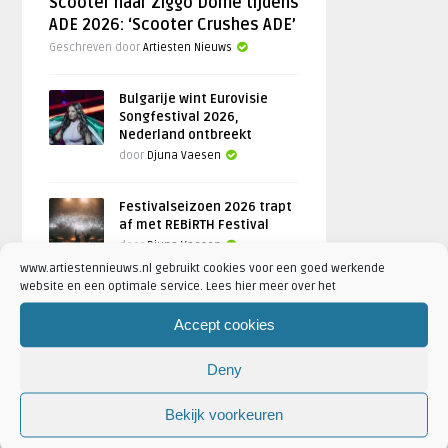
Scooter naar Ziggo Dome tijdens
ADE 2026: ‘Scooter Crushes ADE’
Geschreven door
Artiesten Nieuws
Bulgarije wint Eurovisie
Songfestival 2026,
Nederland ontbreekt
door
Djuna Vaesen
Festivalseizoen 2026 trapt
af met REBiRTH Festival
door
Djuna Vaesen
www.artiestennieuws.nl gebruikt cookies voor een goed werkende
website en een optimale service. Lees hier meer over het
Accept cookies
FOTOREPORTAGES
Deny
FEATURED
Bekijk voorkeuren