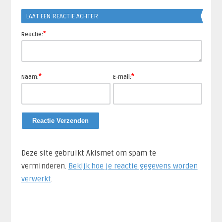
Link
LAAT EEN REACTIE ACHTER
*
Reactie:
*
*
Naam:
E-mail:
Deze site gebruikt Akismet om spam te
verminderen.
Bekijk hoe je reactie gegevens worden
verwerkt
.