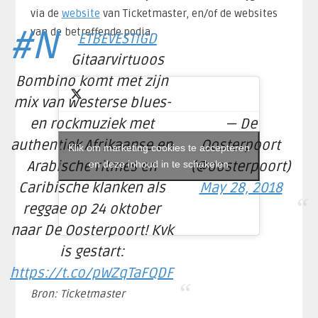
via de
website
van Ticketmaster, en/of de websites
#N
van de betreffende podia.
ETBEVESTIGD
Gitaarvirtuoos
Bombino komt met zijn
mix van westerse blues-
en rockmuziek met
— De
authentiek Afrikaanse en
Oosterpoort
Klik om marketing cookies te accepteren
Arabische ritmes en
en deze inhoud in te schakelen
(@oosterpoort)
Caribische klanken als
May 28, 2018
reggae op 24 oktober
naar De Oosterpoort! Kvk
is gestart:
https://t.co/pWZqTaFQDF
Bron: Ticketmaster