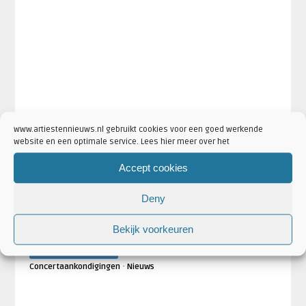
www.artiestennieuws.nl gebruikt cookies voor een goed werkende
website en een optimale service. Lees hier meer over het
Accept cookies
Deny
·
·
·
Artikel Tags:
Bombino
Bombino 2018
Bombino Nederland
Bekijk voorkeuren
Bombino tour
·
·
Artikel Categorieën:
Aankondigingen
Bombino Nieuws
·
Concertaankondigingen
Nieuws