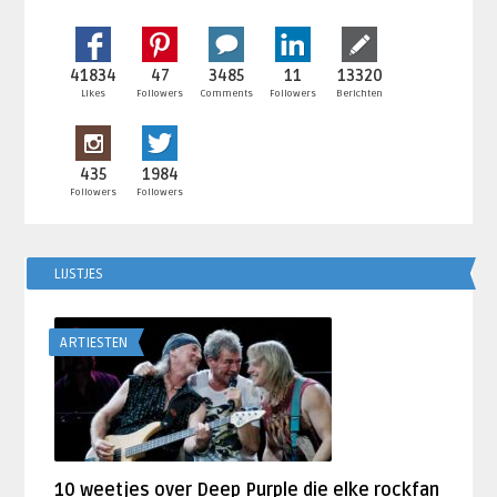
41834
47
3485
11
13320
Likes
Followers
Comments
Followers
Berichten
435
1984
Followers
Followers
LIJSTJES
ARTIESTEN
10 weetjes over Deep Purple die elke rockfan