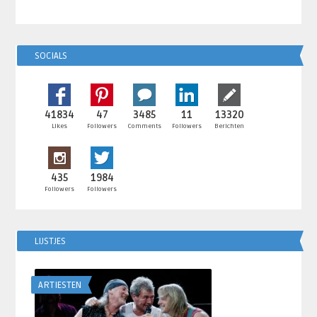
SOCIALS
41834
47
3485
11
13320
Likes
Followers
Comments
Followers
Berichten
435
1984
Followers
Followers
LIJSTJES
ARTIESTEN