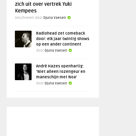
zich uit over vertrek Yuki
Kempees
Geschreven door
Djuna Vaesen
Radiohead zet comeback
door: elk jaar twintig shows
op een ander continent
door
Djuna Vaesen
André Hazes openhartig:
‘Niet alleen rozengeur en
maneschijn met Noa’
door
Djuna Vaesen