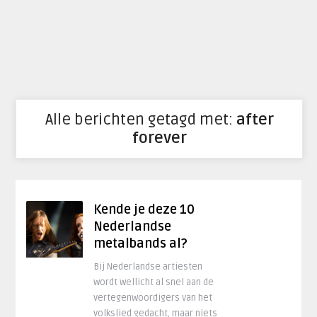
Alle berichten getagd met:
after
forever
Kende je deze 10
Nederlandse
metalbands al?
Bij Nederlandse artiesten
wordt wellicht al snel aan de
vertegenwoordigers van het
volkslied gedacht, maar niets