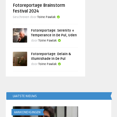
Fotoreportage Brainstorm
festival 2024
Geschreven door
Toine Pawlak
Fotoreportage: Serenity +
Temperance in De Pul, Uden
door
Toine Pawlak
Fotoreportage: Delain &
Illumishade in De Pul
door
Toine Pawlak
LAATSTE NIEUWS
AANKONDIGINGEN