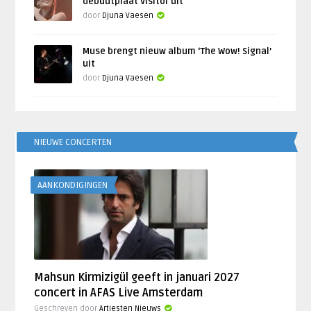
debuutplaat Visitor uit
door
Djuna Vaesen
Muse brengt nieuw album ‘The Wow! Signal’
uit
door
Djuna Vaesen
NIEUWE CONCERTEN
AANKONDIGINGEN
Mahsun Kirmizigül geeft in januari 2027
concert in AFAS Live Amsterdam
Geschreven door
Artiesten Nieuws