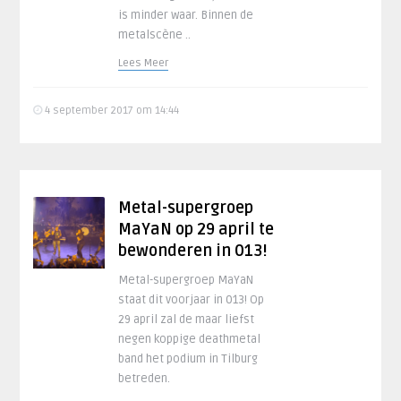
is minder waar. Binnen de
metalscène ..
Lees Meer
4 september 2017 om 14:44
Metal-supergroep
MaYaN op 29 april te
bewonderen in 013!
Metal-supergroep MaYaN
staat dit voorjaar in 013! Op
29 april zal de maar liefst
negen koppige deathmetal
band het podium in Tilburg
betreden.