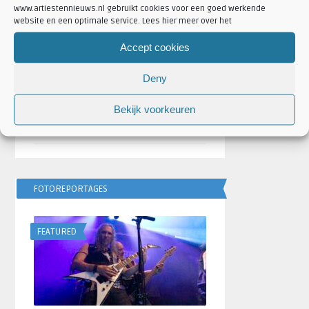
www.artiestennieuws.nl gebruikt cookies voor een goed werkende
website en een optimale service. Lees hier meer over het
Bulgarije wint Eurovisie
Songfestival 2026,
Accept cookies
Nederland ontbreekt
door
Djuna Vaesen
Deny
Festivalseizoen 2026 trapt
Bekijk voorkeuren
af met REBiRTH Festival
door
Djuna Vaesen
FOTOREPORTAGES
FEATURED