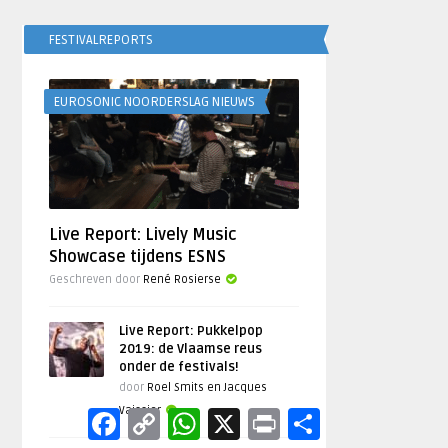
FESTIVALREPORTS
EUROSONIC NOORDERSLAG NIEUWS
Live Report: Lively Music
Showcase tijdens ESNS
Geschreven door
René Rosierse
Live Report: Pukkelpop
2019: de Vlaamse reus
onder de festivals!
door
Roel Smits en Jacques
Vaissier
Facebook
Copy
WhatsApp
X
Print
Delen
Link