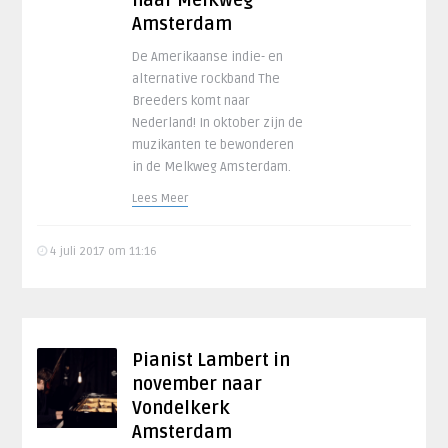
naar Melkweg
Amsterdam
De Amerikaanse indie- en
alternative rockband The
Breeders komt naar
Nederland! In oktober zijn de
muzikanten te bewonderen
in de Melkweg Amsterdam.
Lees Meer
4 juli 2017 om 11:16
Pianist Lambert in
november naar
Vondelkerk
Amsterdam