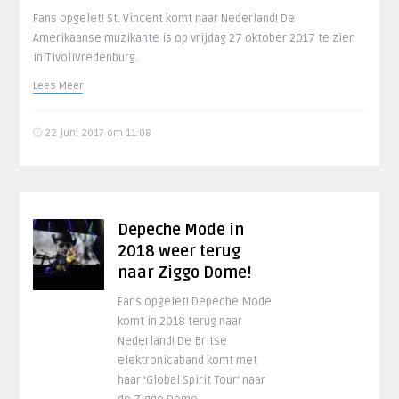
Fans opgelet! St. Vincent komt naar Nederland! De
Amerikaanse muzikante is op vrijdag 27 oktober 2017 te zien
in TivoliVredenburg.
Lees Meer
22 juni 2017 om 11:08
Depeche Mode in
2018 weer terug
naar Ziggo Dome!
Fans opgelet! Depeche Mode
komt in 2018 terug naar
Nederland! De Britse
elektronicaband komt met
haar ‘Global Spirit Tour’ naar