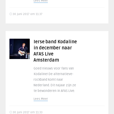
Lees Meer
30 juni 2017 om 11:37
Ierse band Kodaline
in december naar
AFAS Live
Amsterdam
Goed nieuws voor fans van
Kodaline! De alternatieve-
rockband komt naar
Nederland. Dit najaar zijn ze
te bewonderen in AFAS Live.
Lees Meer
30 juni 2017 om 11:33