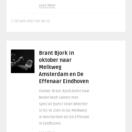
Lees Meer
30 juni 2017 om 16:32
Brant Bjork in
oktober naar
Melkweg
Amsterdam en De
Effenaar Eindhoven
Punker Brant Bjork komt naar
Nederland! Samen met
special guest Sean Wheeler
is hij te zien in De Melkweg
in Amsterdam en De Effenaar
in Eindhoven.