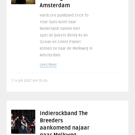
Amsterdam
Hardcore punkband Stick To
Your Guns komt naar
Nederland! Samen met
special guests Being As An
Ocean en Silent Planet
komen ze naar de Melkweg in
Amsterdam.
Lees Meer
4 juli 2017 om 15:24
Indierockband The
Breeders
aankomend najaar