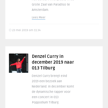
Grote Zaal van Paradiso te
Amsterdam.
Lees Meer
23 mei 2019 om 11:34
Denzel Curry in
december 2019 naar
013 Tilburg
Denzel Curry brengt eind
2019 een bezoek aan
Nederland. In december komt
de dynamische rapper voor
een concert in 013
Poppodium Tilburg.