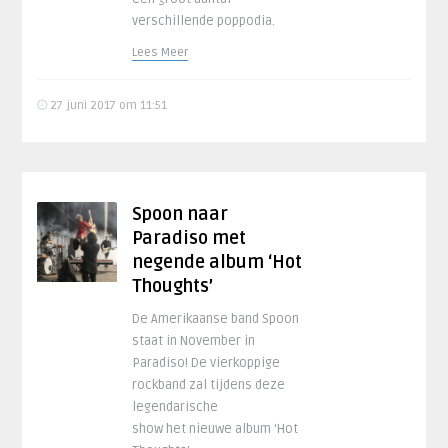
verschillende poppodia.
Lees Meer
27 juni 2017 om 11:51
Spoon naar
Paradiso met
negende album ‘Hot
Thoughts’
De Amerikaanse band Spoon
staat in November in
Paradiso! De vierkoppige
rockband zal tijdens deze
legendarische
show het nieuwe album ‘Hot