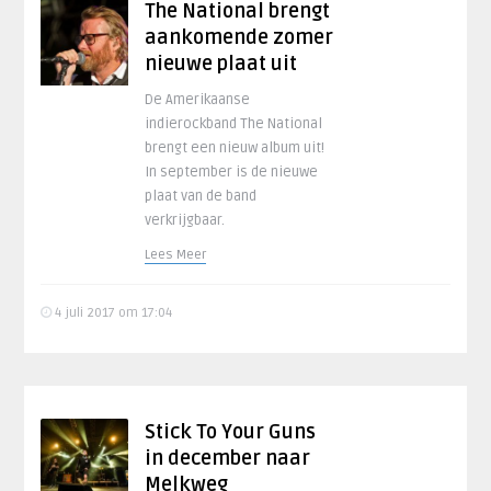
The National brengt
aankomende zomer
nieuwe plaat uit
De Amerikaanse
indierockband The National
brengt een nieuw album uit!
In september is de nieuwe
plaat van de band
verkrijgbaar.
Lees Meer
4 juli 2017 om 17:04
Stick To Your Guns
in december naar
Melkweg