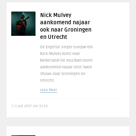
Nick Mulvey
aankomend najaar
ook naar Groningen
en Utrecht
De Engelse singer-songwriter
Nick Mulvey komt naar
Nederland! De muzikant komt
aankomend najaar voor twee
shows naar Groningen en
Utrecht.
Lees Meer
5 juli 2017 om 11:19