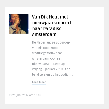
Van Dik Hout met
nieuwjaarsconcert
naar Paradiso
Amsterdam
De Nederlandse popgroep
Van Dik Hout komt
traditiegetrouw naar
Amsterdam voor een
nieuwjaarsconcert! Op
vrijdag 5 januari 2018 is de
band te zien op het podium ..
Lees Meer
26 juni 2017 om 13:05