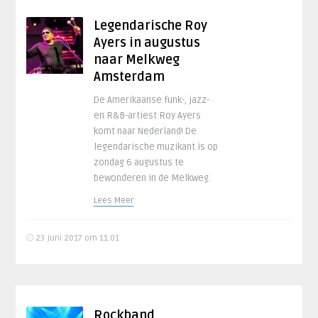
Legendarische Roy
Ayers in augustus
naar Melkweg
Amsterdam
De Amerikaanse funk-, jazz-
en R&B-artiest Roy Ayers
komt naar Nederland! De
legendarische muzikant is op
zondag 6 augustus te
bewonderen in de Melkweg.
Lees Meer
23 juni 2017 om 11:01
Rockband