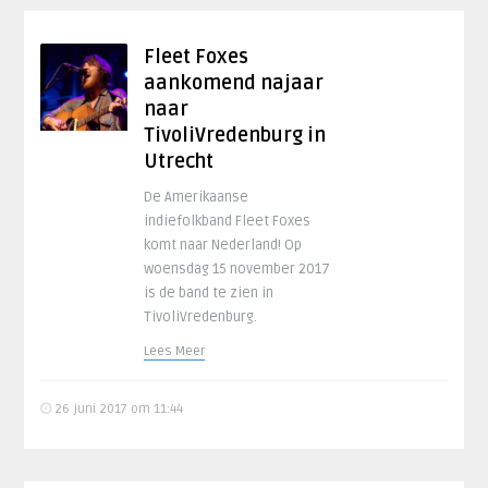
Fleet Foxes
aankomend najaar
naar
TivoliVredenburg in
Utrecht
De Amerikaanse
indiefolkband Fleet Foxes
komt naar Nederland! Op
woensdag 15 november 2017
is de band te zien in
TivoliVredenburg.
Lees Meer
26 juni 2017 om 11:44