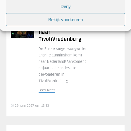
Deny
Singer-songwriter
Bekijk voorkeuren
Charlie Cunningham
naar
TivoliVredenburg
De Britse singer-songwriter
Charlie Cunningham komt
naar Nederland! Aankomend
najaar is de artiest te
bewonderen in
TivoliVredenburg.
Lees Meer
29 juni 2017 om 13:33