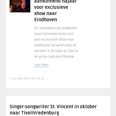
aankomend najaar
voor exclusieve
show naar
Eindhoven
De legendarische punkband
Dead Kennedys komt voor
een exclusieve show naar
Eindhoven! Op woensdag 18
oktober is de band te zien in
de grote zaal van Effenaar.
Lees Meer
22 juni 2017 om 12:21
Singer-songwriter St. Vincent in oktober
naar TivoliVredenburg