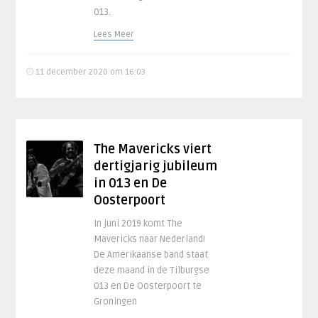
013.
Lees Meer
11 december 2020 om 16:03
The Mavericks viert
dertigjarig jubileum
in 013 en De
Oosterpoort
In juni 2019 komt The
Mavericks naar Nederland!
De Amerikaanse band staat
deze maand in de Tilburgse
013 en De Oosterpoort te
Groningen