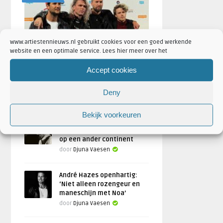
www.artiestennieuws.nl gebruikt cookies voor een goed werkende
website en een optimale service. Lees hier meer over het
Kris Kross Amsterdam spreekt
Accept cookies
zich uit over vertrek Yuki
Kempees
Deny
Geschreven door
Djuna Vaesen
Bekijk voorkeuren
Radiohead zet comeback
door: elk jaar twintig shows
op een ander continent
door
Djuna Vaesen
André Hazes openhartig:
‘Niet alleen rozengeur en
maneschijn met Noa’
door
Djuna Vaesen