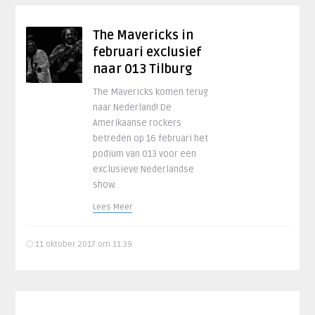
The Mavericks in
februari exclusief
naar 013 Tilburg
The Mavericks komen terug
naar Nederland! De
Amerikaanse rockers
betreden op 16 februari het
podium van 013 voor een
exclusieve Nederlandse
show.
Lees Meer
11 oktober 2017 om 11:39