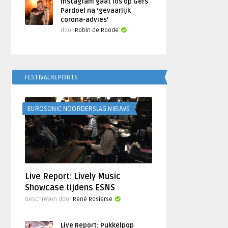
Instagram gaat los op Gers
Pardoel na ‘gevaarlijk
corona-advies’
door
Robin de Roode
FESTIVALREPORTS
EUROSONIC NOORDERSLAG NIEUWS
Live Report: Lively Music
Showcase tijdens ESNS
Geschreven door
René Rosierse
Live Report: Pukkelpop