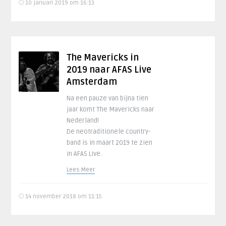
10 januari 2019 om 16:13
The Mavericks in
2019 naar AFAS Live
Amsterdam
Na een pauze van bijna tien
jaar komt The Mavericks naar
Nederland!
De neotraditionele country-
band is in maart 2019 te zien
in AFAS Live.
Lees Meer
14 november 2018 om 11:15