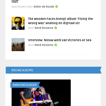
Out’
Geschreven door
Robin de Roode
The Wooden Faces brengt album ‘Flying the
Wrong Way’ analoog en digitaal uit
door
René Rosierse
Interview: Nieuw werk van Victories at Sea
door
René Rosierse
NIEUWE ALBUMS
AANKONDIGINGEN