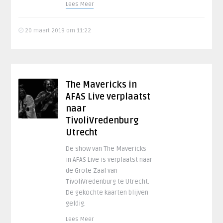
Lees Meer
20 maart 2019 om 11:22
The Mavericks in
AFAS Live verplaatst
naar
TivoliVredenburg
Utrecht
De show van The Mavericks
in AFAS Live is verplaatst naar
de Grote Zaal van
TivoliVredenburg te Utrecht.
De gekochte kaarten blijven
geldig.
Lees Meer