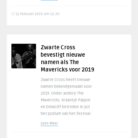
12 februari 2019 om 12:20
Zwarte Cross
bevestigt nieuwe
namen als The
Mavericks voor 2019
Zwarte Cross heeft nieuwe
namen bekendgemaakt voor
2019. Onder andere The
Mavericks, Kraantje Pappie
en DeWolff betreden in juli
het podium van het festival.
Lees Meer