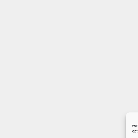
www
opt