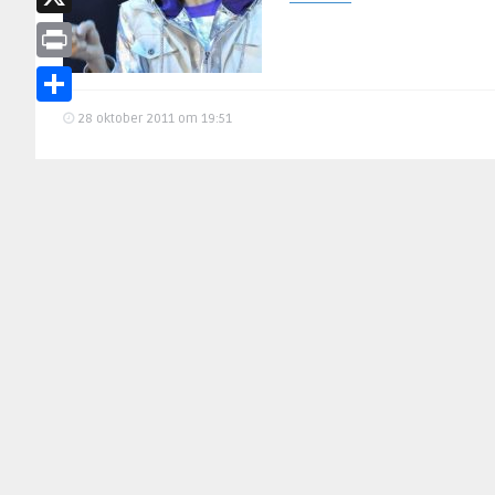
X
Print
Delen
28 oktober 2011 om 19:51