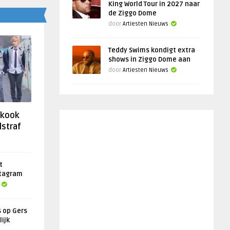
King World Tour in 2027 naar
de Ziggo Dome
door
Artiesten Nieuws
Teddy Swims kondigt extra
shows in Ziggo Dome aan
door
Artiesten Nieuws
gkook
lstraf
t
stagram
s op Gers
lijk