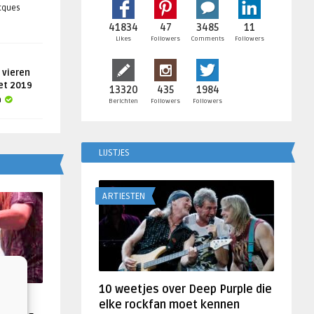
acques
41834
47
3485
11
Likes
Followers
Comments
Followers
 vieren
get 2019
13320
435
1984
a
Berichten
Followers
Followers
LIJSTJES
ARTIESTEN
10 weetjes over Deep Purple die
f
elke rockfan moet kennen