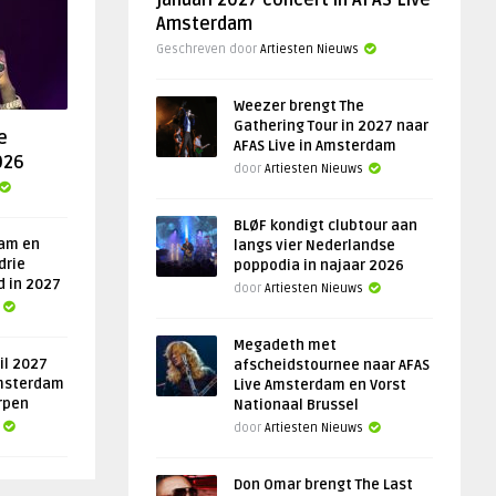
januari 2027 concert in AFAS Live
Amsterdam
Geschreven door
Artiesten Nieuws
Weezer brengt The
Gathering Tour in 2027 naar
e
AFAS Live in Amsterdam
026
door
Artiesten Nieuws
BLØF kondigt clubtour aan
am en
langs vier Nederlandse
drie
poppodia in najaar 2026
d in 2027
door
Artiesten Nieuws
Megadeth met
il 2027
afscheidstournee naar AFAS
msterdam
Live Amsterdam en Vorst
rpen
Nationaal Brussel
door
Artiesten Nieuws
Don Omar brengt The Last