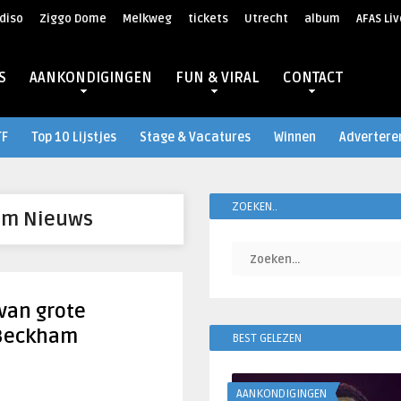
diso
Ziggo Dome
Melkweg
tickets
Utrecht
album
AFAS Liv
S
AANKONDIGINGEN
FUN & VIRAL
CONTACT
TF
Top 10 Lijstjes
Stage & Vacatures
Winnen
Advertere
ZOEKEN..
am Nieuws
 van grote
 Beckham
BEST GELEZEN
AANKONDIGINGEN