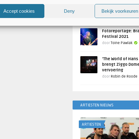
Atlantis en Xandria in De 
Utrecht
Accept cookies
Deny
Bekijk voorkeuren
Geschreven door
Toine Pawlak
Fotoreportage: Br
Festival 2021
door
Toine Pawlak
‘The World of Hans
brengt Ziggo Dome
vervoering
door
Robin de Roode
ARTIESTEN NIEUWS
ARTIESTEN