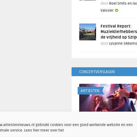
door
Roel Smits en J
Vaissier
Festival Report:
Muziekliefhebbers
de vrijheid op Szi
door
Lysanne Sikkem
CONCERTVERSLAGEN
ARTIESTEN
.artiestennieuws.nl gebruikt cookies voor een goed werkende website en een
imale service. Lees hier meer over het
Fotoreportage: Visions o