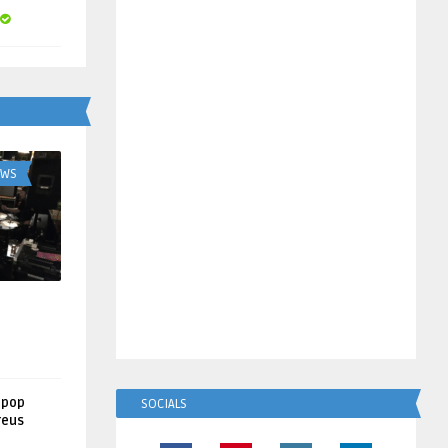
UWS
lpop
SOCIALS
reus
!