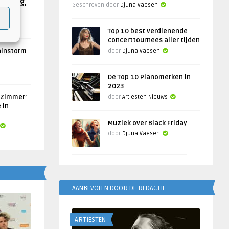
Helling,
Geschreven door
Djuna Vaesen
Top 10 best verdienende
concerttournees aller tijden
ainstorm
door
Djuna Vaesen
De Top 10 Pianomerken in
2023
 Zimmer’
door
Artiesten Nieuws
 in
Muziek over Black Friday
door
Djuna Vaesen
AANBEVOLEN DOOR DE REDACTIE
ARTIESTEN