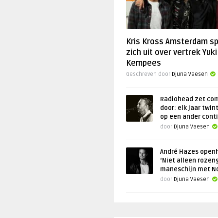
Kris Kross Amsterdam s
zich uit over vertrek Yuki
Kempees
Geschreven door
Djuna Vaesen
Radiohead zet co
door: elk jaar twin
op een ander cont
door
Djuna Vaesen
André Hazes openh
‘Niet alleen rozen
maneschijn met N
door
Djuna Vaesen