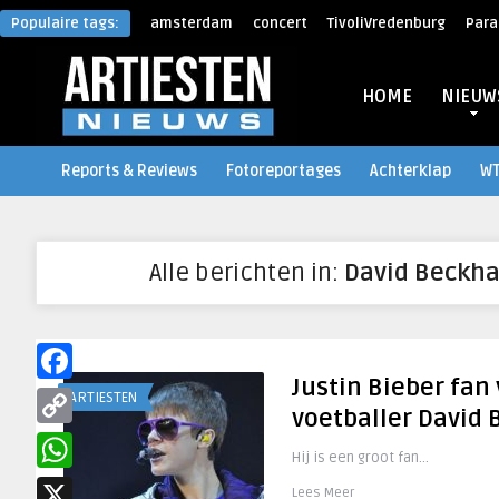
Populaire tags:
amsterdam
concert
TivoliVredenburg
Para
HOME
NIEUW
Reports & Reviews
Fotoreportages
Achterklap
W
Alle berichten in:
David Beckh
Justin Bieber fan
Facebook
ARTIESTEN
voetballer David
Copy
Hij is een groot fan...
Link
WhatsApp
Lees Meer