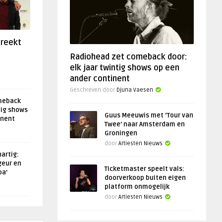
preekt
Radiohead zet comeback door:
elk jaar twintig shows op een
ander continent
Geschreven door
Djuna Vaesen
meback
tig shows
Guus Meeuwis met ‘Tour van
inent
Twee’ naar Amsterdam en
Groningen
door
Artiesten Nieuws
artig:
geur en
Ticketmaster speelt vals:
oa’
doorverkoop buiten eigen
platform onmogelijk
door
Artiesten Nieuws