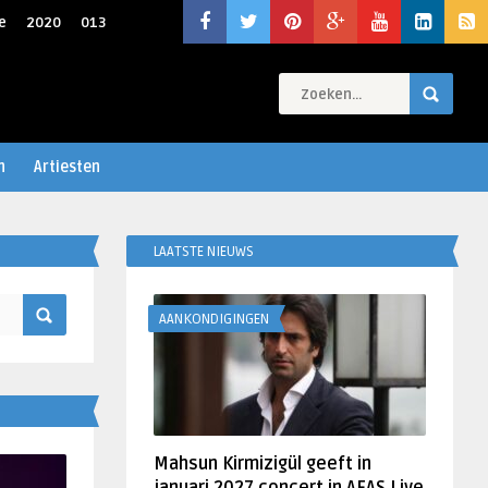
e
2020
013
n
Artiesten
LAATSTE NIEUWS
AANKONDIGINGEN
Mahsun Kirmizigül geeft in