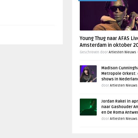
Young Thug naar AFAS Liv
Amsterdam in oktober 2
Geschreven door
Artiesten Nieuws
Madison Cunningh
Metropole Orkest: 
shows in Nederlan
door
Artiesten Nieuws
Jordan Rakei in apr
naar Gashouder A
en De Roma Antwe
door
Artiesten Nieuws