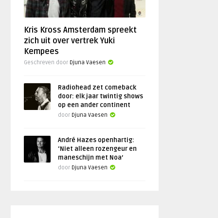
Kris Kross Amsterdam spreekt
zich uit over vertrek Yuki
Kempees
Geschreven door
Djuna Vaesen
Radiohead zet comeback
door: elk jaar twintig shows
op een ander continent
door
Djuna Vaesen
André Hazes openhartig:
‘Niet alleen rozengeur en
maneschijn met Noa’
door
Djuna Vaesen