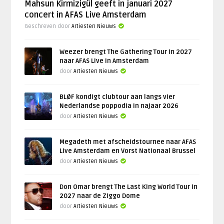
Mahsun Kirmizigül geeft in januari 2027
concert in AFAS Live Amsterdam
Geschreven door
Artiesten Nieuws
Weezer brengt The Gathering Tour in 2027
naar AFAS Live in Amsterdam
door
Artiesten Nieuws
BLØF kondigt clubtour aan langs vier
Nederlandse poppodia in najaar 2026
door
Artiesten Nieuws
Megadeth met afscheidstournee naar AFAS
Live Amsterdam en Vorst Nationaal Brussel
door
Artiesten Nieuws
Don Omar brengt The Last King World Tour in
2027 naar de Ziggo Dome
door
Artiesten Nieuws