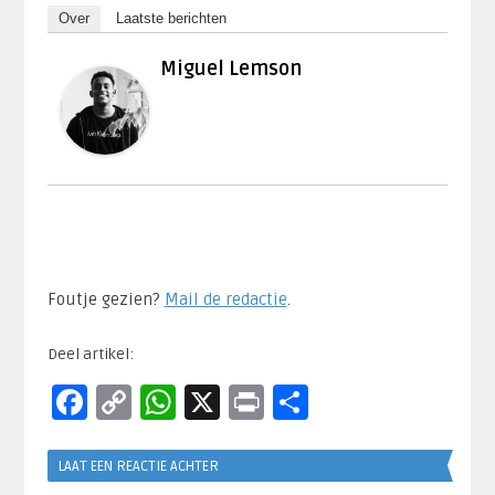
Over
Laatste berichten
Miguel Lemson
Foutje gezien?
Mail de redactie
.​
Deel artikel:
Facebook
Copy
WhatsApp
X
Print
Delen
Link
LAAT EEN REACTIE ACHTER