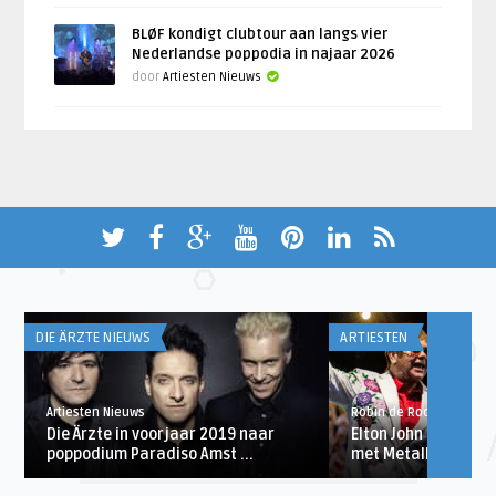
BLØF kondigt clubtour aan langs vier
Nederlandse poppodia in najaar 2026
door
Artiesten Nieuws
DIE ÄRZTE NIEUWS
ARTIESTEN
Artiesten Nieuws
Robin de Roode
Die Ärzte in voorjaar 2019 naar
Elton John hint na
poppodium Paradiso Amst ...
met Metallica