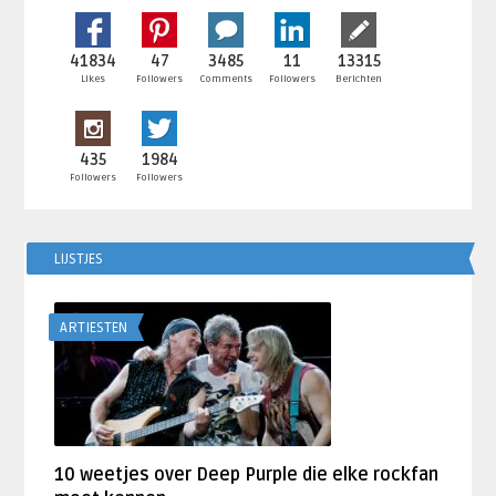
41834
47
3485
11
13315
Likes
Followers
Comments
Followers
Berichten
435
1984
Followers
Followers
LIJSTJES
ARTIESTEN
10 weetjes over Deep Purple die elke rockfan