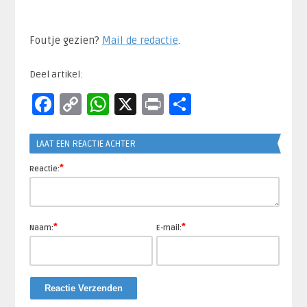
Foutje gezien?
Mail de redactie
.​
Deel artikel:
Facebook
Copy
WhatsApp
X
Print
Delen
Link
LAAT EEN REACTIE ACHTER
*
Reactie:
*
*
Naam:
E-mail: