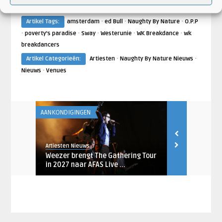
·
·
·
Artikel Tags:
amsterdam
ed Bull
Naughty By Nature
O.P.P
·
·
·
·
·
poverty's paradise
Sway
Westerunie
WK Breakdance
wk
breakdancers
·
·
Artikel Categorieën:
Artiesten
Naughty By Nature Nieuws
·
Nieuws
Venues
AANKONDIGINGEN
AANKONDIGING
Artiesten Nieuws
Artiesten Nieu
januari
Weezer brengt The Gathering Tour
Megadeth m
in 2027 naar AFAS Live ...
naar AFAS Li