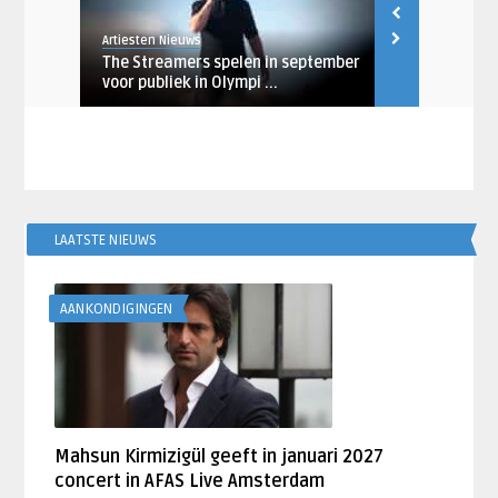
Artiesten Nieuws
Artiesten Nieu
. UB40
The Streamers spelen in september
Maan naar Z
voor publiek in Olympi ...
LAATSTE NIEUWS
AANKONDIGINGEN
Mahsun Kirmizigül geeft in januari 2027
concert in AFAS Live Amsterdam