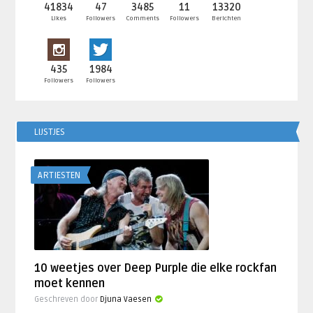
41834
47
3485
11
13320
Likes
Followers
Comments
Followers
Berichten
435
1984
Followers
Followers
LIJSTJES
ARTIESTEN
10 weetjes over Deep Purple die elke rockfan
moet kennen
Geschreven door
Djuna Vaesen