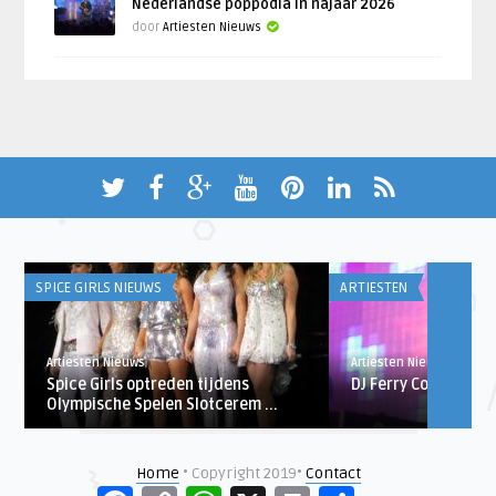
Nederlandse poppodia in najaar 2026
door
Artiesten Nieuws
SPICE GIRLS NIEUWS
ARTIESTEN
Artiesten Nieuws
Artiesten Nieuws
Spice Girls optreden tijdens
DJ Ferry Corsten ma
Olympische Spelen Slotcerem ...
Home
• Copyright 2019•
Contact
Facebook
Copy
WhatsApp
X
Print
Delen