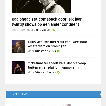
Radiohead zet comeback door: elk jaar
twintig shows op een ander continent
Geschreven door
Djuna Vaesen
Guus Meeuwis met ‘Tour van Twee’ naar
Amsterdam en Groningen
door
Artiesten Nieuws
Ticketmaster speelt vals: doorverkoop
buiten eigen platform onmogelijk
door
Artiesten Nieuws
INTERVIEWS