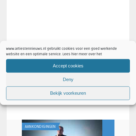
www.artiestennieuws.nl gebruikt cookies voor een goed werkende
website en een optimale service. Lees hier meer over het
Accept cookies
·
·
Artikel Tags:
AM/PM Clubtour
AM/PM Clubtour Part 2
maan
·
·
·
·
Maan 2017
Maan 2018
Maan AM/PM Clubtour Part 2
Maan
Deny
·
·
AM/PM Clutbour
maan clubtour
maan tour
Bekijk voorkeuren
·
·
Artikel Categorieën:
Aankondigingen
Artiesten
·
·
Concertaankondigingen
Maan Nieuws
Nieuws
AANKONDIGINGEN
AANKONDIGING