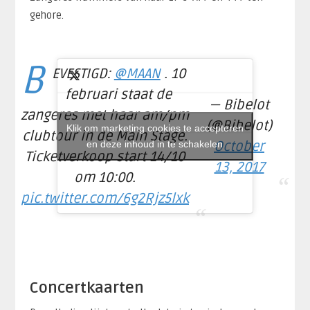
gehore.
B
EVESTIGD:
@MAAN
. 10
februari staat de
— Bibelot
zangeres met haar am/pm
(@Bibelot)
Klik om marketing cookies te accepteren
clubtour in de Main Stage.
en deze inhoud in te schakelen
October
Ticketverkoop start 14/10
13, 2017
om 10:00.
pic.twitter.com/6g2Rjz5lxk
Concertkaarten