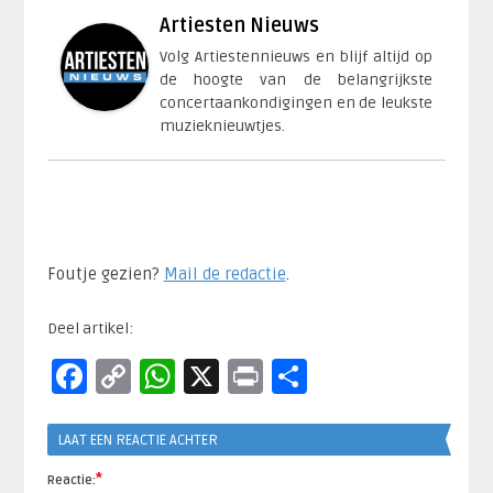
Artiesten Nieuws
Volg Artiestennieuws en blijf altijd op
de hoogte van de belangrijkste
concertaankondigingen en de leukste
muzieknieuwtjes.
Foutje gezien?
Mail de redactie
.​
Deel artikel:
Facebook
Copy
WhatsApp
X
Print
Delen
Link
LAAT EEN REACTIE ACHTER
*
Reactie: