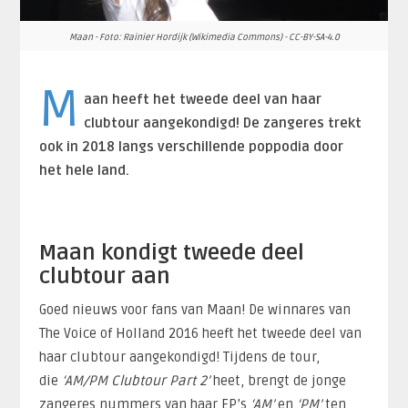
Maan - Foto: Rainier Hordijk (Wikimedia Commons) - CC-BY-SA-4.0
M
aan heeft het tweede deel van haar
clubtour aangekondigd! De zangeres trekt
ook in 2018 langs verschillende poppodia door
het hele land.
Maan kondigt tweede deel
clubtour aan
Goed nieuws voor fans van Maan! De winnares van
The Voice of Holland 2016 heeft het tweede deel van
haar clubtour aangekondigd! Tijdens de tour,
die
‘AM/PM Clubtour Part 2’
heet, brengt de jonge
zangeres nummers van haar EP’s
‘AM’
en
‘PM’
ten