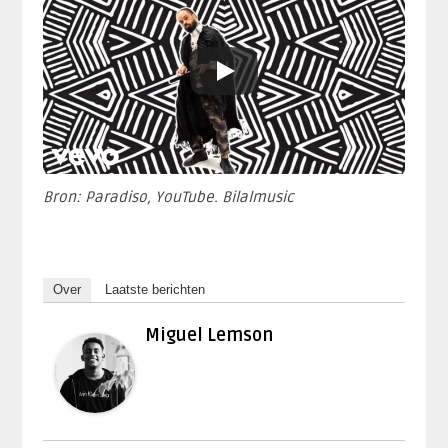
Bron: Paradiso, YouTube. Bilalmusic
Over
Laatste berichten
Miguel Lemson