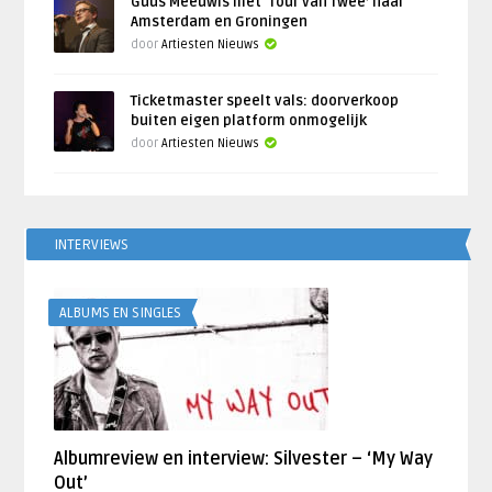
Guus Meeuwis met ‘Tour van Twee’ naar
Amsterdam en Groningen
door
Artiesten Nieuws
Ticketmaster speelt vals: doorverkoop
buiten eigen platform onmogelijk
door
Artiesten Nieuws
INTERVIEWS
ALBUMS EN SINGLES
Albumreview en interview: Silvester – ‘My Way
Out’