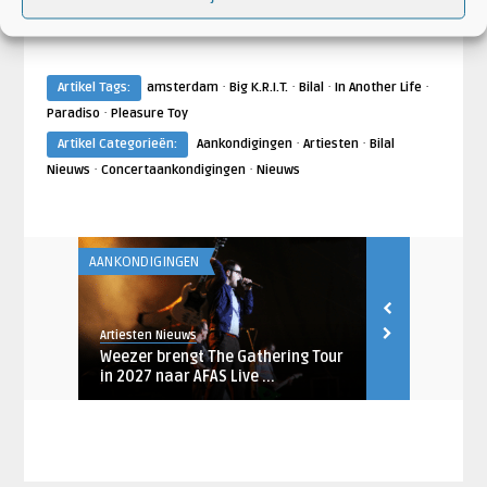
·
·
·
·
Artikel Tags:
amsterdam
Big K.R.I.T.
Bilal
In Another Life
·
Paradiso
Pleasure Toy
·
·
Artikel Categorieën:
Aankondigingen
Artiesten
Bilal
·
·
Nieuws
Concertaankondigingen
Nieuws
AANKONDIGINGEN
AANKONDIGING
Artiesten Nieuws
Artiesten Nieu
januari
Weezer brengt The Gathering Tour
Megadeth m
in 2027 naar AFAS Live ...
naar AFAS Li