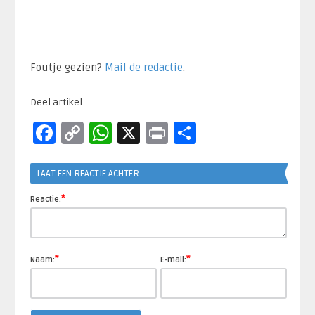
Foutje gezien?
Mail de redactie
.​
Deel artikel:
Facebook
Copy
WhatsApp
X
Print
Delen
Link
LAAT EEN REACTIE ACHTER
*
Reactie:
*
*
Naam:
E-mail: