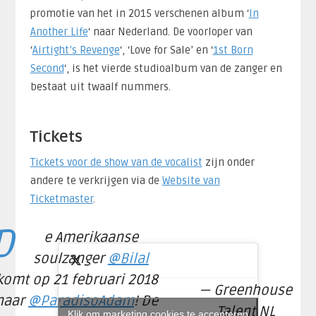
promotie van het in 2015 verschenen album ‘
In
Another Life
‘ naar Nederland. De voorloper van
‘
Airtight’s Revenge
‘, ‘Love for Sale’ en ‘
1st Born
Second
‘, is het vierde studioalbum van de zanger en
bestaat uit twaalf nummers.
Tickets
Tickets voor de show van de vocalist
zijn onder
andere te verkrijgen via de
Website van
Ticketmaster
.
D
e Amerikaanse
soulzanger
@Bilal
komt op 21 februari 2018
— Greenhouse
naar
@ParadisoAdam
! De
Talent NL
Klik om marketing cookies te accepteren