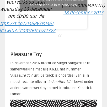
voorverkoop start
en deze inhoud in te schakelen
(@GreenhouseTLNT)
woensdag 20 december
18 december 2017
om 10:00 uur via
ttps://t.co/ZM6Bv3MM6T
.
ic.twitter.com/6tCG7rT32Z
Pleasure Toy
In november 2016 bracht de singer-songwriter in
samenwerking met Big K.R.I.T. het nummer
‘
Pleasure Toy
‘ uit. De track is onderdeel van zijn
meest recente album. ‘
In Another Life
‘ bevat onder
andere samenwerkingen met Kimbra en Kendrick
Lamar.