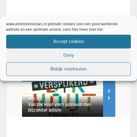
www.artiestennieuws.nl gebruikt cookies voor een goed werkende
·
·
Artikel Tags:
Eindejaarsshow
Van Dik Hout
Van Dik Hout
website en een optimale service. Lees hier meer over het
eindejaarsshow
Accept cookies
·
·
Artikel Categorieën:
Aankondigingen
Artiesten
·
·
Concertaankondigingen
Nieuws
Van Dik Hout Nieuws
Deny
Bekijk voorkeuren
AANKONDIGINGEN
AANKONDIGING
Jaco
Pien Jansen
or
Van Dik Hout viert jubileum met
Van Dik Hou
...
bijzonder album
Paradiso Ams