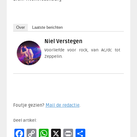
Over
Laatste berichten
Niel Verstegen
Voorliefde voor rock, van Ac/dc tot
Zeppelin.
Foutje gezien?
Mail de redactie
.​
Deel artikel:
Facebook
Copy
WhatsApp
X
Print
Delen