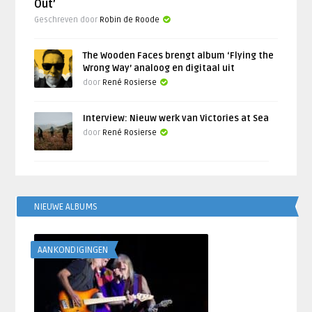
Out’
Geschreven door
Robin de Roode
The Wooden Faces brengt album ‘Flying the
Wrong Way’ analoog en digitaal uit
door
René Rosierse
Interview: Nieuw werk van Victories at Sea
door
René Rosierse
NIEUWE ALBUMS
AANKONDIGINGEN