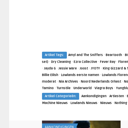
·
·
Artikel Tags:
Amyl and The Sniffers
Beartooth
B
·
·
·
·
set)
Dry Cleaning
Ezra Collective
Fever Ray
Flore
·
·
·
·
·
Jayda G
Jessie Ware
Joost
JYOTY
King Gizzard & 
·
·
Billie Eilish
Lowlands eerste namen
Lowlands Floren
·
·
·
moderat
Nia Archives
Noord Nederlands Orkest
No
·
·
·
·
Tamino
Turnstile
Underworld
Viagra Boys
Yungbl
·
·
Artikel Categorieën:
Aankondigingen
Artiesten
·
·
·
Machine Nieuws
Lowlands Nieuws
Nieuws
Nothing
AANKONDIGINGEN