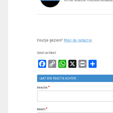
en de leukste muzieknieuwtje
Foutje gezien?
Mail de redactie
.​
Deel artikel:
Facebook
Copy
WhatsApp
X
Print
Del
Link
LAAT EEN REACTIE ACHTER
*
Reactie:
*
Naam: