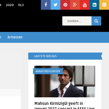
e
2020
013
n
Artiesten
LAATSTE NIEUWS
AANKONDIGINGEN
Mahsun Kirmizigül geeft in