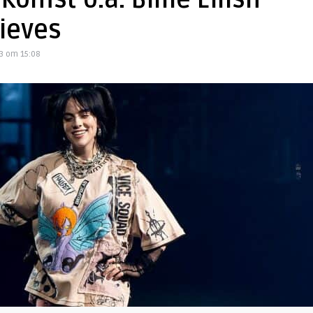
omst o.a. Billie Eilish
ieves
23 om 15:08