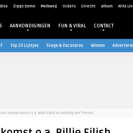
diso
Ziggo Dome
Melkweg
tickets
Utrecht
album
AFAS Liv
S
AANKONDIGINGEN
FUN & VIRAL
CONTACT
TF
Top 10 Lijstjes
Stage & Vacatures
Winnen
Advertere
nds onthult komst o.a. Billie Eilish en Nothing But Thieves