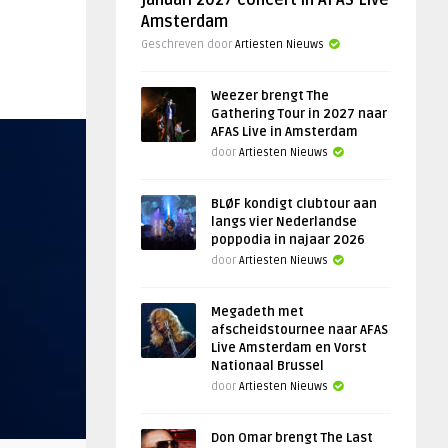
januari 2027 concert in AFAS Live
Amsterdam
Geschreven door
Artiesten Nieuws
Weezer brengt The
Gathering Tour in 2027 naar
AFAS Live in Amsterdam
door
Artiesten Nieuws
BLØF kondigt clubtour aan
langs vier Nederlandse
poppodia in najaar 2026
door
Artiesten Nieuws
Megadeth met
afscheidstournee naar AFAS
Live Amsterdam en Vorst
Nationaal Brussel
door
Artiesten Nieuws
Don Omar brengt The Last