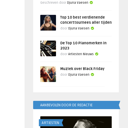
Geschreven door
Djuna Vaesen
Top 10 best verdienende
concerttournees aller tijden
door
Djuna Vaesen
De Top 10 Pianomerken in
2023
door
Artiesten Nieuws
Muziek over Black Friday
door
Djuna Vaesen
AANBEVOLEN DOOR DE REDACTIE
ARTIESTEN