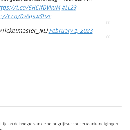
ttps://t.co/6HCIfDVkuM
#LL23
s://t.co/0vAqsw5hzc
@Ticketmaster_NL)
February 1, 2023
 altijd op de hoogte van de belangrijkste concertaankondigingen