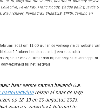
YUNGBLUD, Amyl and The Sniffers, Beartooth, Bombay Bicycle
a Collective, Fever Ray, Franc Moody, gladde paling, Jayda G,
83, Nia Archives, Palms Trax, SHERELLE, SPFDJ, Tamino en
4 februari 2023 om 11:00 uur in de verkoop via de website van
schikbaar? Probeer het dan eens bij een secundair
kets zijn hier vaak duurder dan bij het originele verkooppunt,
 aanwezigheid bij het festival!
aakt haar eerste namen bekend! O.a.
harlottedWitte
reizen af naar de lage
izen op 18, 19 en 20 augustus 2023.
ival gaan a.s. zaterdag 4 februari in