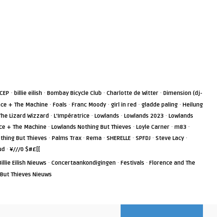
·
·
·
·
ICEP
billie eilish
Bombay Bicycle Club
Charlotte de Witter
Dimension (dj-
·
·
·
·
·
nce + The Machine
Foals
Franc Moody
girl in red
gladde paling
Heilung
·
·
·
·
The Lizard Wizzard
L'Impératrice
Lowlands
Lowlands 2023
Lowlands
·
·
·
·
ce + The Machine
Lowlands Nothing But Thieves
Loyle Carner
m83
·
·
·
·
·
·
thing But Thieves
Palms Trax
Rema
SHERELLE
SPFDJ
Steve Lacy
·
ud
¥///0 $#£[[
·
·
·
Billie Eilish Nieuws
Concertaankondigingen
Festivals
Florence and The
 But Thieves Nieuws