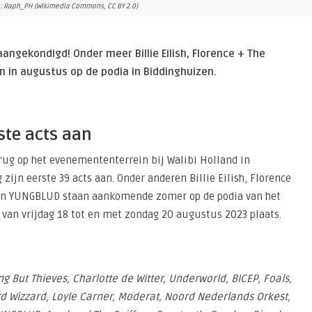
oto: Raph_PH (Wikimedia Commons, CC BY 2.0)
angekondigd! Onder meer Billie Eilish, Florence + The
 in augustus op de podia in Biddinghuizen.
ste acts aan
g op het evenemententerrein bij Walibi Holland in
zijn eerste 39 acts aan. Onder anderen Billie Eilish, Florence
 en YUNGBLUD staan aankomende zomer op de podia van het
van vrijdag 18 tot en met zondag 20 augustus 2023 plaats.
ng But Thieves, Charlotte de Witter, Underworld, BICEP, Foals,
zard Wizzard, Loyle Carner, Moderat, Noord Nederlands Orkest,