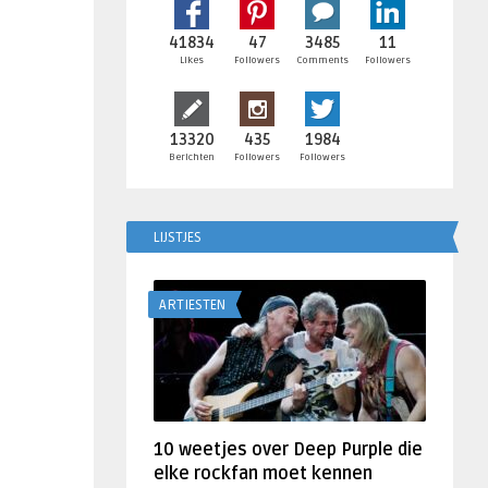
41834
47
3485
11
Likes
Followers
Comments
Followers
13320
435
1984
Berichten
Followers
Followers
LIJSTJES
ARTIESTEN
10 weetjes over Deep Purple die
elke rockfan moet kennen