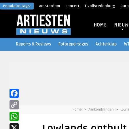
Populaire tags:
amsterdam
concert
TivoliVredenburg
Para
HOME
NIEUW
Reports & Reviews
Fotoreportages
Achterklap
W
Facebook
Home
Aankondigingen
Lowla
Copy
Link
WhatsApp