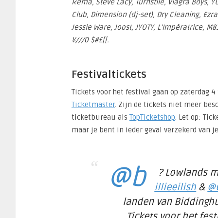
Rema, Steve Lacy, Turnstile, Viagra Boys, 
Club, Dimension (dj-set), Dry Cleaning, Ezr
Jessie Ware, Joost, JYOTY, L’Impératrice, M
¥///0 $#£[[.
Festivaltickets
Tickets voor het festival gaan op zaterdag 
Ticketmaster
. Zijn de tickets niet meer be
ticketbureau als
TopTicketshop
. Let op: Tic
maar je bent in ieder geval verzekerd van je
@b
? Lowlands m
illieeilish
&
@C
landen van Biddinghu
Tickets voor het fest