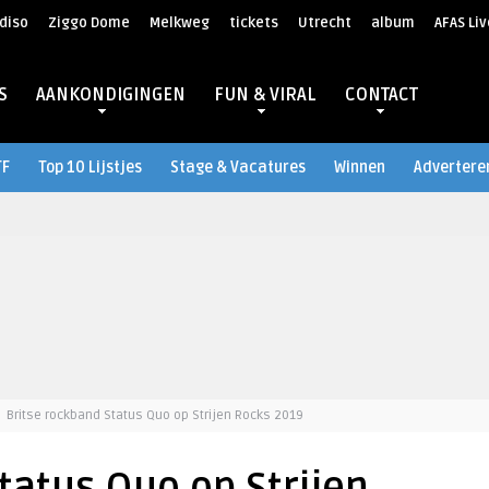
diso
Ziggo Dome
Melkweg
tickets
Utrecht
album
AFAS Liv
S
AANKONDIGINGEN
FUN & VIRAL
CONTACT
TF
Top 10 Lijstjes
Stage & Vacatures
Winnen
Advertere
Britse rockband Status Quo op Strijen Rocks 2019