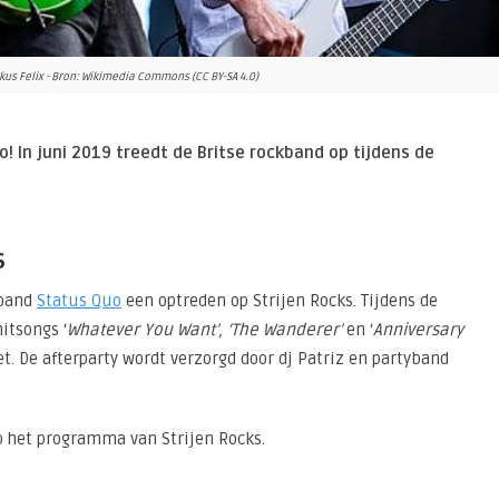
kus Felix - Bron: Wikimedia Commons (CC BY-SA 4.0)
! In juni 2019 treedt de Britse rockband op tijdens de
s
kband
Status Quo
een optreden op Strijen Rocks. Tijdens de
itsongs ‘
Whatever You Want’, ‘The Wanderer’
en ‘
Anniversary
. De afterparty wordt verzorgd door dj Patriz en partyband
op het programma van Strijen Rocks.