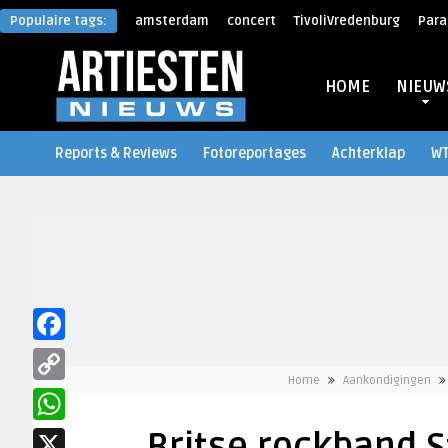
Populaire tags:
amsterdam
concert
TivoliVredenburg
Para
HOME
NIEUW
Reports & Reviews
Fotoreportages
Achterklap
W
Facebook
Home
Aankondigingen
Copy
Link
WhatsApp