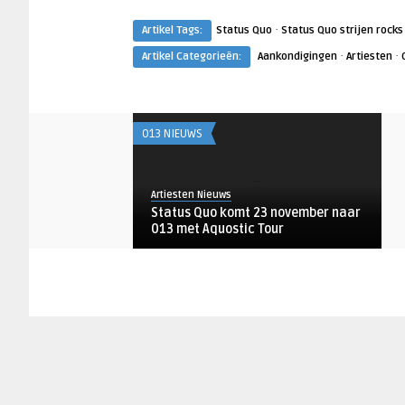
·
Artikel Tags:
Status Quo
Status Quo strijen rocks
·
·
Artikel Categorieën:
Aankondigingen
Artiesten
013 NIEUWS
Artiesten Nieuws
Status Quo komt 23 november naar
013 met Aquostic Tour
AANKONDIGINGEN
Amy Vink
Status Quo voor allerlaatste show
naar 013 Tilburg