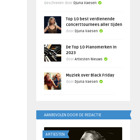
Geschreven door
Djuna Vaesen
Top 10 best verdienende
concerttournees aller tijden
door
Djuna Vaesen
De Top 10 Pianomerken in
2023
door
Artiesten Nieuws
Muziek over Black Friday
door
Djuna Vaesen
AANBEVOLEN DOOR DE REDACTIE
ARTIESTEN