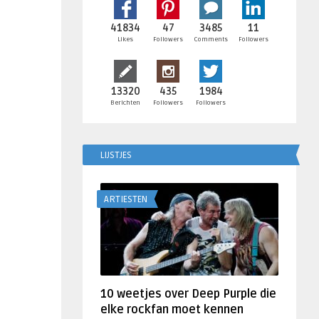
41834
47
3485
11
Likes
Followers
Comments
Followers
13320
435
1984
Berichten
Followers
Followers
LIJSTJES
ARTIESTEN
10 weetjes over Deep Purple die
elke rockfan moet kennen