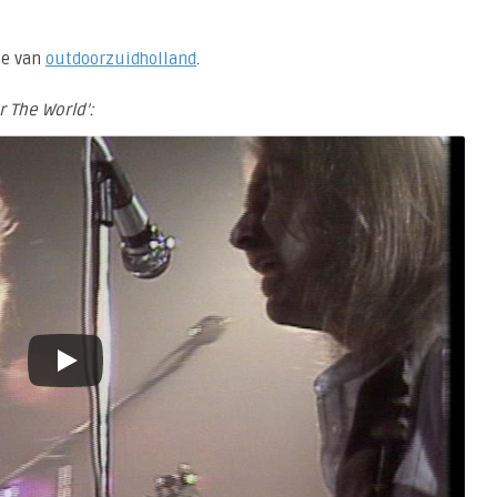
te van
outdoorzuidholland
.
r The World’: