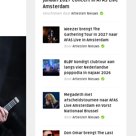
januari 2027 concert in AFAS Live
Amsterdam
Geschreven door
Artiesten Nieuws
Weezer brengt The
Gathering Tour in 2027 naar
AFAS Live in Amsterdam
door
Artiesten Nieuws
BLØF kondigt clubtour aan
langs vier Nederlandse
poppodia in najaar 2026
door
Artiesten Nieuws
Megadeth met
afscheidstournee naar AFAS
Live Amsterdam en Vorst
Nationaal Brussel
door
Artiesten Nieuws
Don Omar brengt The Last