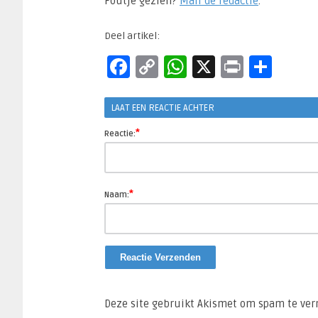
Foutje gezien?
Mail de redactie
.​
Deel artikel:
Facebook
Copy
WhatsApp
X
Print
Del
Link
LAAT EEN REACTIE ACHTER
*
Reactie:
*
Naam:
Deze site gebruikt Akismet om spam te ve