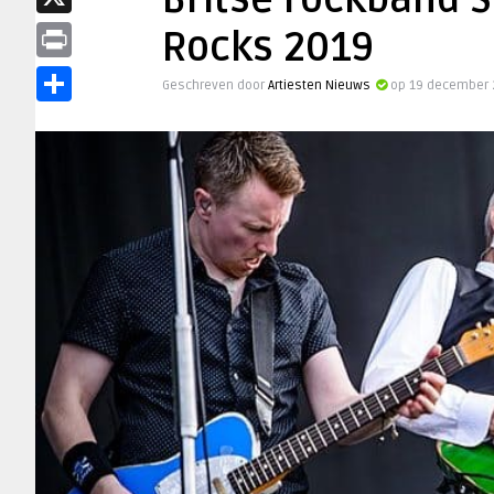
Britse rockband S
X
Rocks 2019
Print
Geschreven door
Artiesten Nieuws
op 19 december 
Delen