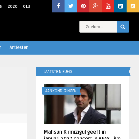
e
2020
013
n
Artiesten
LAATSTE NIEUWS
AANKONDIGINGEN
Mahsun Kirmizigül geeft in