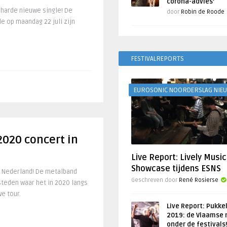
corona-advies’
iharde nieuwe single! De
door
Robin de Roode
 op maandag 22 juli zijn
FESTIVALREPORTS
EUROSONIC NOORDERSLAG NIE
2020 concert in
Live Report: Lively Music
Showcase tijdens ESNS
r Nederland! De metalband
Geschreven door
René Rosierse
steden waar het in 2020 langs
e tour.
Live Report: Pukke
2019: de Vlaamse 
onder de festivals