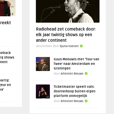
preekt
Radiohead zet comeback door:
elk jaar twintig shows op een
ander continent
Geschreven door
Djuna Vaesen
meback
tig shows
Guus Meeuwis met ‘Tour van
inent
Twee’ naar Amsterdam en
Groningen
door
Artiesten Nieuws
artig:
geur en
Ticketmaster speelt vals:
oa’
doorverkoop buiten eigen
platform onmogelijk
door
Artiesten Nieuws