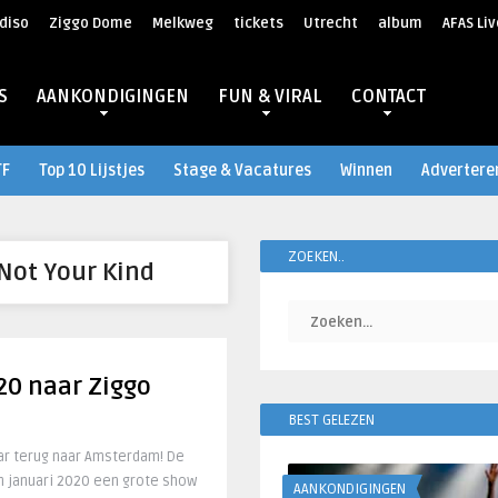
diso
Ziggo Dome
Melkweg
tickets
Utrecht
album
AFAS Liv
S
AANKONDIGINGEN
FUN & VIRAL
CONTACT
TF
Top 10 Lijstjes
Stage & Vacatures
Winnen
Advertere
ZOEKEN..
Not Your Kind
20 naar Ziggo
BEST GELEZEN
aar terug naar Amsterdam! De
 januari 2020 een grote show
AANKONDIGINGEN