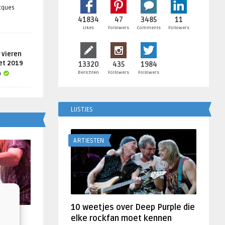
acques
41834
47
3485
11
Likes
Followers
Comments
Followers
 vieren
get 2019
13320
435
1984
Berichten
Followers
Followers
a
LIJSTJES
ARTIESTEN
10 weetjes over Deep Purple die
f
elke rockfan moet kennen