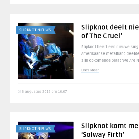
Slipknot deelt ni
SLIPKNOT NIEUWS
of The Cruel’
Slipknot heeft een nieuwe sing
Amerikaanse metalband deelde
zijn opkomende plaat ‘We Are No
Lees Meer
6 augustus 2019 om 16:07
Slipknot komt me
SLIPKNOT NIEUWS
‘Solway Firth’