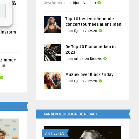
Helling,
Geschreven door
Djuna Vaesen
Top 10 best verdienende
concerttournees aller tijden
door
Djuna Vaesen
ainstorm
De Top 10 Pianomerken in
2023
door
Artiesten Nieuws
 Zimmer’
 in
Muziek over Black Friday
door
Djuna Vaesen
AANBEVOLEN DOOR DE REDACTIE
ARTIESTEN