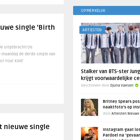
OPMERKELIJK
euwe single ‘Birth
ARTIESTEN
le uitgebracht! De
 maandag de derde single van
t Your Kind’.
Stalker van BTS-ster Jun
krijgt voorwaardelijke ce
Geschreven door
Djuna Vaesen
Britney Spears pos
naaktfoto’s op In
door
Artiesten Nieuws
t nieuwe single
Instagram gaat lo
Pardoel na ‘gevaar