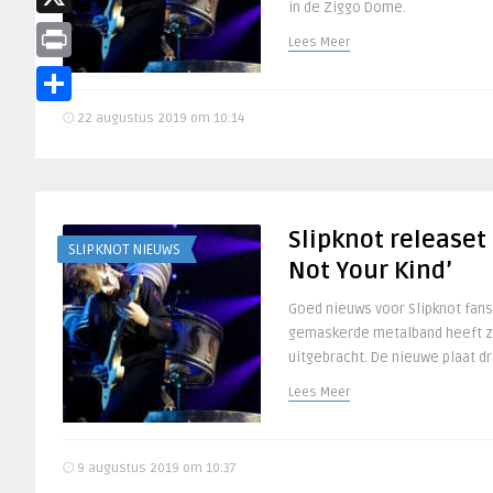
in de Ziggo Dome.
X
Lees Meer
Print
Delen
22 augustus 2019 om 10:14
Slipknot releaset
SLIPKNOT NIEUWS
Not Your Kind’
Goed nieuws voor Slipknot fans!
gemaskerde metalband heeft z
uitgebracht. De nieuwe plaat dr
Lees Meer
9 augustus 2019 om 10:37