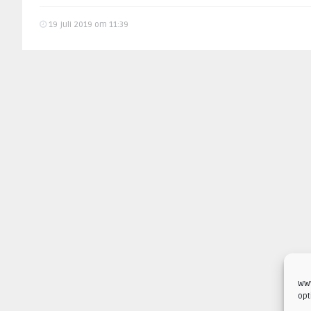
19 juli 2019 om 11:39
www
opt