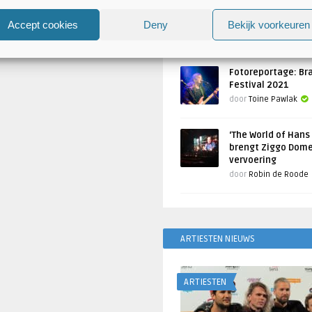
Atlantis en Xandria in De 
Utrecht
Accept cookies
Deny
Bekijk voorkeuren
Geschreven door
Toine Pawlak
Fotoreportage: Br
Festival 2021
door
Toine Pawlak
‘The World of Hans
brengt Ziggo Dome
vervoering
door
Robin de Roode
ARTIESTEN NIEUWS
ARTIESTEN