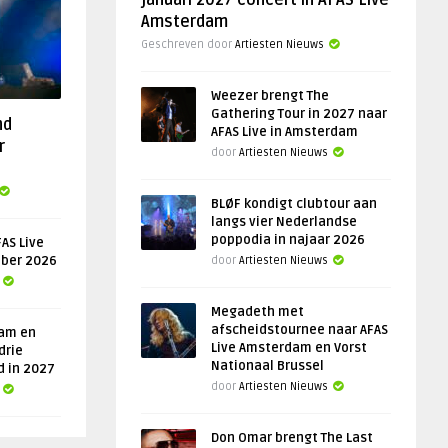
januari 2027 concert in AFAS Live
Amsterdam
Geschreven door
Artiesten Nieuws
Weezer brengt The
Gathering Tour in 2027 naar
nd
AFAS Live in Amsterdam
r
door
Artiesten Nieuws
BLØF kondigt clubtour aan
langs vier Nederlandse
poppodia in najaar 2026
AS Live
ober 2026
door
Artiesten Nieuws
Megadeth met
afscheidstournee naar AFAS
am en
Live Amsterdam en Vorst
drie
Nationaal Brussel
d in 2027
door
Artiesten Nieuws
Don Omar brengt The Last