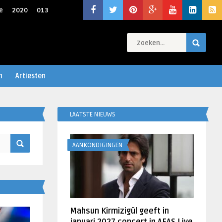
e
2020
013
n
Artiesten
LAATSTE NIEUWS
AANKONDIGINGEN
Mahsun Kirmizigül geeft in