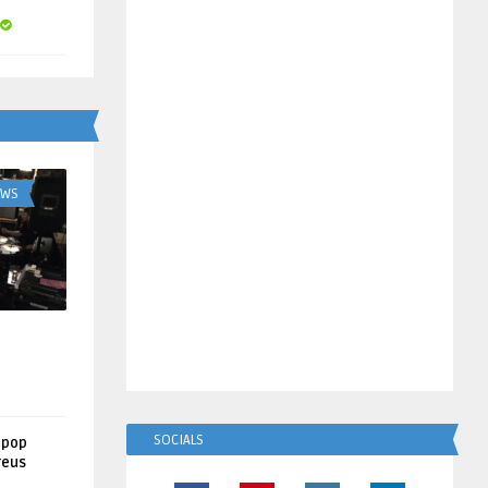
UWS
SOCIALS
lpop
reus
!