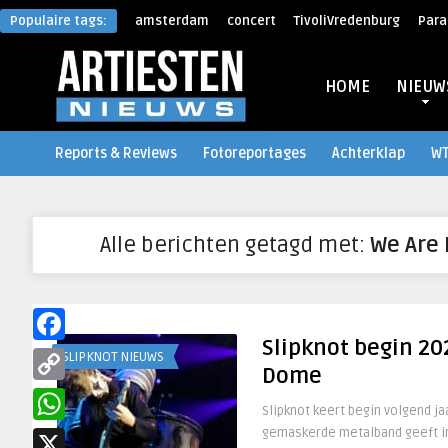
Populaire tags:
amsterdam
concert
TivoliVredenburg
Para
HOME
NIEUW
Reports & Reviews
Fotoreportages
Achterklap
W
Alle berichten getagd met:
We Are 
Slipknot begin 20
Facebook
SLIPKNOT NIEUWS
Dome
Copy
Slipknot keert begin volgend j
Link
gemaskerde metalband geeft in
WhatsApp