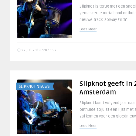
Slipknot is terug met een snoe
gemaskerde metalband onthulde
nieuwe track ‘Solway Firth’.
Lees Meer
22 juli 2019 om 15:52
Slipknot geeft in 
SLIPKNOT NIEUWS
Amsterdam
Slipknot komt volgend jaar naa
onthulde zojuist een lijst met 
zal komen voor een gloednieuw
Lees Meer