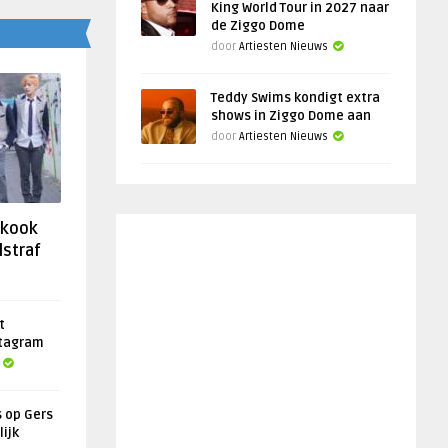
King World Tour in 2027 naar
de Ziggo Dome
door
Artiesten Nieuws
Teddy Swims kondigt extra
shows in Ziggo Dome aan
door
Artiesten Nieuws
gkook
lstraf
t
stagram
s op Gers
lijk