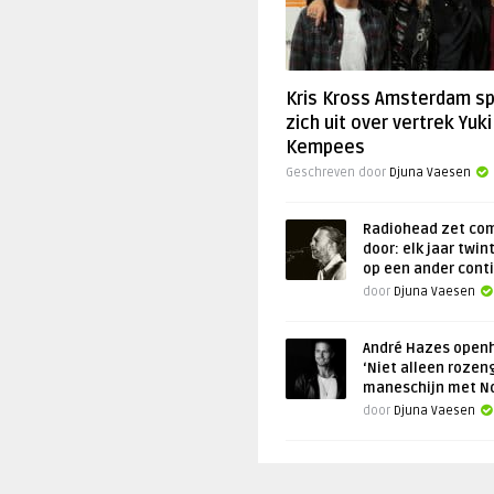
Kris Kross Amsterdam s
zich uit over vertrek Yuki
Kempees
Geschreven door
Djuna Vaesen
Radiohead zet co
door: elk jaar twin
op een ander cont
door
Djuna Vaesen
André Hazes openh
‘Niet alleen rozen
maneschijn met N
door
Djuna Vaesen