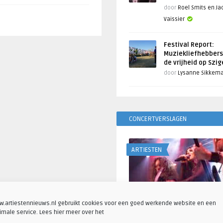
door
Roel Smits en J
Vaissier
Festival Report:
Muziekliefhebbers
de vrijheid op Szi
door
Lysanne Sikkem
CONCERTVERSLAGEN
ARTIESTEN
.artiestennieuws.nl gebruikt cookies voor een goed werkende website en een
imale service. Lees hier meer over het
Fotoreportage: Visions o