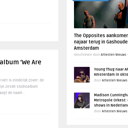
The Opposites aankome
najaar terug in Gashoude
Amsterdam
Geschreven door
Artiesten Nieuws
 album ‘We Are
Young Thug naar AF
Amsterdam in okt
 Het is eindelijk zover: de
door
Artiesten Nieuws
ijn zesde studioalbum
aagt de naam ..
Madison Cunningh
Metropole Orkest: 
shows in Nederlan
door
Artiesten Nieuws