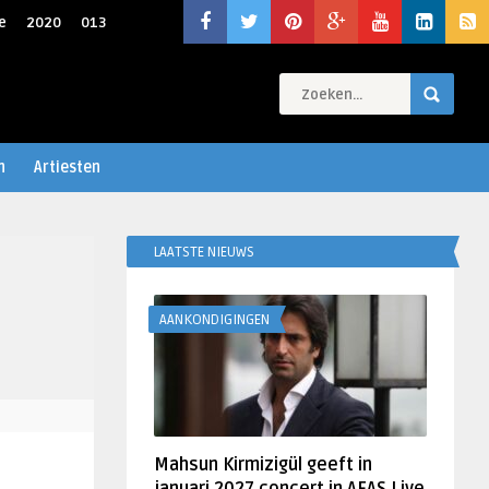
e
2020
013
n
Artiesten
LAATSTE NIEUWS
AANKONDIGINGEN
Mahsun Kirmizigül geeft in