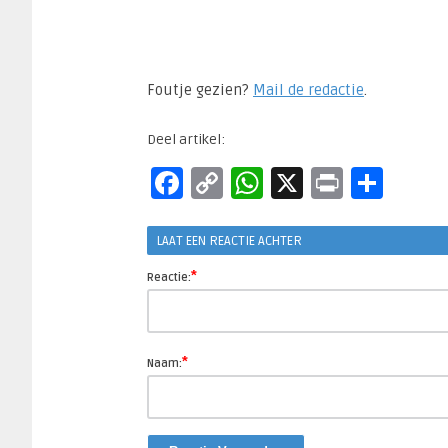
Foutje gezien?
Mail de redactie
.​
Deel artikel:
Facebook
Copy
WhatsApp
X
Print
Del
Link
LAAT EEN REACTIE ACHTER
*
Reactie:
*
Naam: