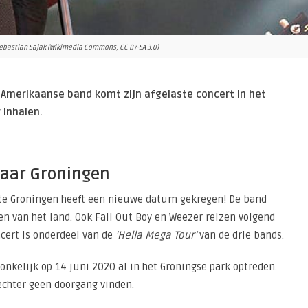
Sebastian Sajak (Wikimedia Commons, CC BY-SA 3.0)
 Amerikaanse band komt zijn afgelaste concert in het
 inhalen.
naar Groningen
k te Groningen heeft een nieuwe datum gekregen! De band
en van het land. Ook Fall Out Boy en Weezer reizen volgend
ert is onderdeel van de
‘Hella Mega Tour’
van de drie bands.
kelijk op 14 juni 2020 al in het Groningse park optreden.
chter geen doorgang vinden.