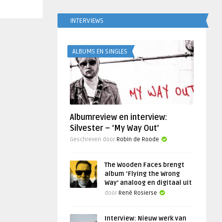
INTERVIEWS
ALBUMS EN SINGLES
Albumreview en interview:
Silvester – ‘My Way Out’
Geschreven door
Robin de Roode
The Wooden Faces brengt
album ‘Flying the Wrong
Way’ analoog en digitaal uit
door
René Rosierse
Interview: Nieuw werk van