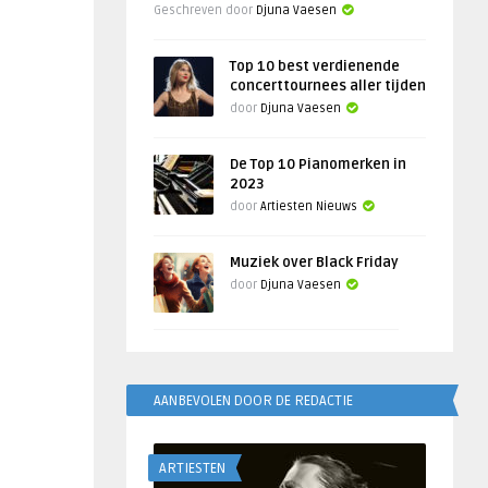
Geschreven door
Djuna Vaesen
Top 10 best verdienende
concerttournees aller tijden
door
Djuna Vaesen
De Top 10 Pianomerken in
2023
door
Artiesten Nieuws
Muziek over Black Friday
door
Djuna Vaesen
AANBEVOLEN DOOR DE REDACTIE
ARTIESTEN