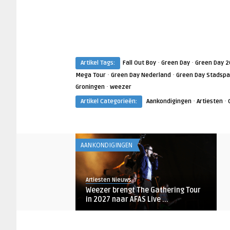
·
·
Artikel Tags:
Fall Out Boy
Green Day
Green Day 
·
·
Mega Tour
Green Day Nederland
Green Day Stadspa
·
Groningen
weezer
·
·
Artikel Categorieën:
Aankondigingen
Artiesten
AANKONDIGINGEN
Artiesten Nieuws
Weezer brengt The Gathering Tour
in 2027 naar AFAS Live ...
AANKONDIGINGEN