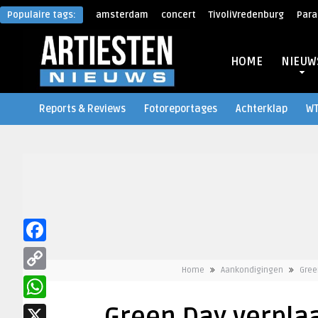
Populaire tags:
amsterdam
concert
TivoliVredenburg
Para
HOME
NIEUW
Reports & Reviews
Fotoreportages
Achterklap
W
Facebook
Home
Aankondigingen
Gree
Copy
Link
WhatsApp