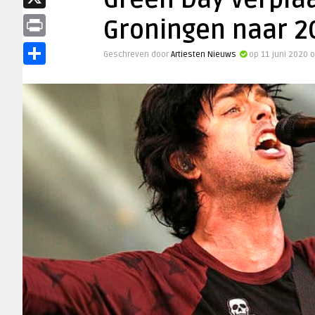
Green Day verpla
X
Groningen naar 2
Print
Geschreven door
Artiesten Nieuws
op 11 juni 2020 
Delen