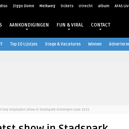
diso
Ziggo Dome
Melkweg
tickets
Utrecht
album
AFAS Liv
S
AANKONDIGINGEN
FUN & VIRAL
CONTACT
TF
Top 10 Lijstjes
Stage & Vacatures
Winnen
Advertere
n Day verplaatst show in Stadspark Groningen naar 2021