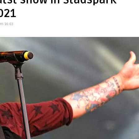
atst show in Stadspark
021
om 16:03