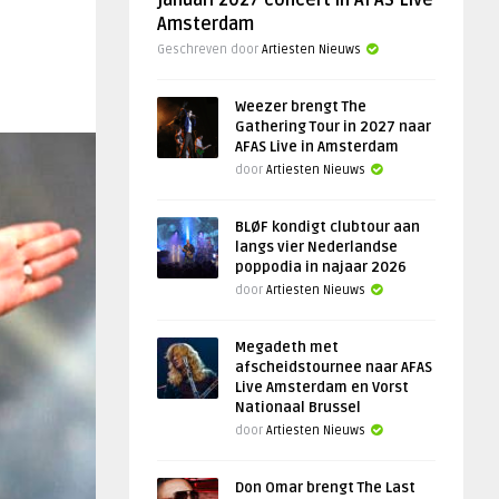
januari 2027 concert in AFAS Live
Amsterdam
Geschreven door
Artiesten Nieuws
Weezer brengt The
Gathering Tour in 2027 naar
AFAS Live in Amsterdam
door
Artiesten Nieuws
BLØF kondigt clubtour aan
langs vier Nederlandse
poppodia in najaar 2026
door
Artiesten Nieuws
Megadeth met
afscheidstournee naar AFAS
Live Amsterdam en Vorst
Nationaal Brussel
door
Artiesten Nieuws
Don Omar brengt The Last