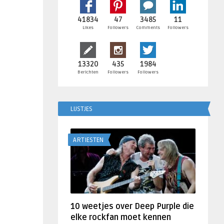
41834
47
3485
11
Likes
Followers
Comments
Followers
13320
435
1984
Berichten
Followers
Followers
LIJSTJES
ARTIESTEN
10 weetjes over Deep Purple die
elke rockfan moet kennen