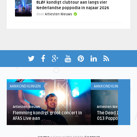
BLØF kondigt clubtour aan langs vier
Nederlandse poppodia in najaar 2026
door
Artiesten Nieuws
AANKONDIGINGEN
AANKONDIGINGEN
Artiesten Nieuws
Artiesten Nieuws
Flemming kondigt groot concert in
The Dead Daisies in
AFAS Live aan
013 Poppodium