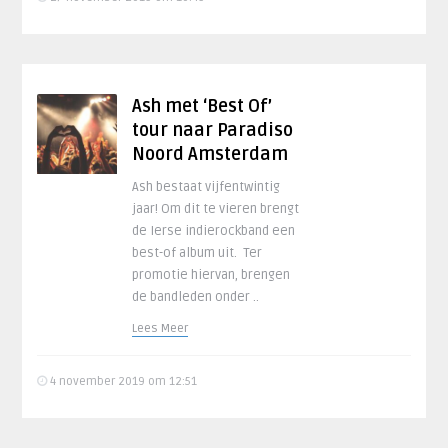
Ash met ‘Best Of’
tour naar Paradiso
Noord Amsterdam
Ash bestaat vijfentwintig
jaar! Om dit te vieren brengt
de Ierse indierockband een
best-of album uit. Ter
promotie hiervan, brengen
de bandleden onder ..
Lees Meer
4 november 2019 om 12:51