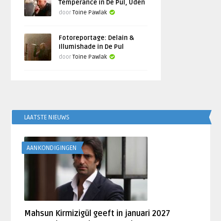
Temperance in De Pul, Uden
door
Toine Pawlak
Fotoreportage: Delain &
Illumishade in De Pul
door
Toine Pawlak
LAATSTE NIEUWS
AANKONDIGINGEN
Mahsun Kirmizigül geeft in januari 2027