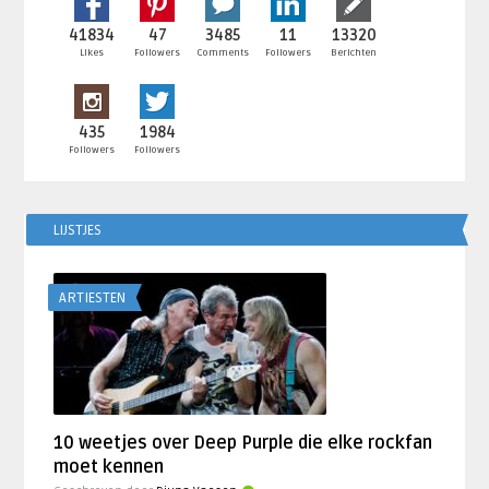
41834
47
3485
11
13320
Likes
Followers
Comments
Followers
Berichten
435
1984
Followers
Followers
LIJSTJES
ARTIESTEN
10 weetjes over Deep Purple die elke rockfan
moet kennen