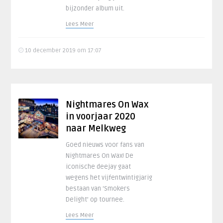
bijzonder album uit.
Lees Meer
10 december 2019 om 17:07
Nightmares On Wax
in voorjaar 2020
naar Melkweg
Goed nieuws voor fans van
Nightmares On Wax! De
iconische deejay gaat
wegens het vijfentwintigjarig
bestaan van ‘Smokers
Delight’ op tournee.
Lees Meer