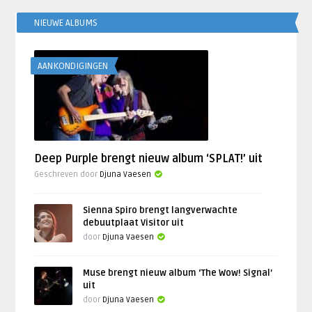
NIEUWE ALBUMS
AANKONDIGINGEN
Deep Purple brengt nieuw album ‘SPLAT!’ uit
Geschreven door
Djuna Vaesen
Sienna Spiro brengt langverwachte
debuutplaat Visitor uit
door
Djuna Vaesen
Muse brengt nieuw album ‘The Wow! Signal’
uit
door
Djuna Vaesen