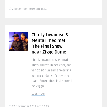
2 december 2019 om 16:59
Charly Lownoise &
Mental Theo met
‘The Final Show’
naar Ziggo Dome
Charly Lownoise & Mental
Theo sluiten in het voorjaar
van 2020 hun samenwerking
van meer dan vijfentwintig
jaar af met ‘The Final Show’ in
de Ziggo ..
Lees Meer
27 november 2019 om 10:49