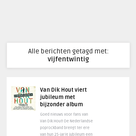
Alle berichten getagd met:
vijfentwintig
Van Dik Hout viert
jubileum met
bijzonder album
Goed nieuws voor fans van
Van Dik Hout! De Nederlandse
poprockband brengt ter ere
van hun 25-jarig jubileum een