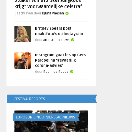
Stalker van BTS-ster Jungkook
krijgt voorwaardelijke celstraf
Geschreven door
Djuna Vaesen
Britney Spears post
naaktfoto’s op Instagram
door
Artiesten Nieuws
Instagram gaat los op Gers
Pardoel na ‘gevaarlijk
corona-advies’
door
Robin de Roode
FESTIVALREPORTS
EUROSONIC NOORDERSLAG NIEUWS