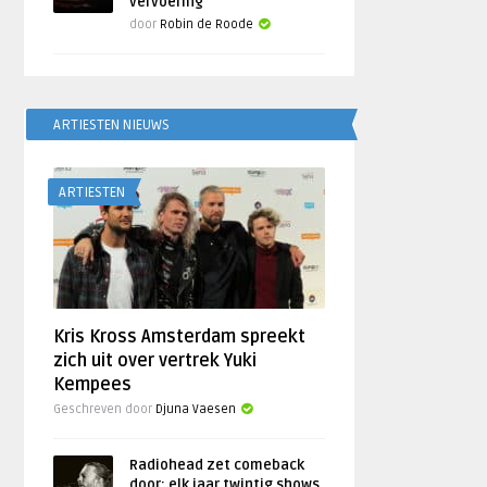
vervoering
door
Robin de Roode
ARTIESTEN NIEUWS
ARTIESTEN
Kris Kross Amsterdam spreekt
zich uit over vertrek Yuki
Kempees
Geschreven door
Djuna Vaesen
Radiohead zet comeback
door: elk jaar twintig shows