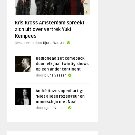
Kris Kross Amsterdam spreekt
zich uit over vertrek Yuki
Kempees
Geschreven door
Djuna Vaesen
Radiohead zet comeback
door: elk jaar twintig shows
op een ander continent
door
Djuna Vaesen
André Hazes openhartig:
‘Niet alleen rozengeur en
maneschijn met Noa’
door
Djuna Vaesen