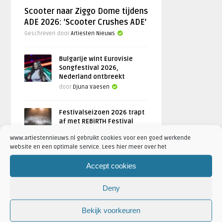
Scooter naar Ziggo Dome tijdens
ADE 2026: ‘Scooter Crushes ADE’
Geschreven door
Artiesten Nieuws
Bulgarije wint Eurovisie
Songfestival 2026,
Nederland ontbreekt
door
Djuna Vaesen
Festivalseizoen 2026 trapt
af met REBiRTH Festival
door
Djuna Vaesen
www.artiestennieuws.nl gebruikt cookies voor een goed werkende
website en een optimale service. Lees hier meer over het
Accept cookies
FOTOREPORTAGES
Deny
FEATURED
Bekijk voorkeuren