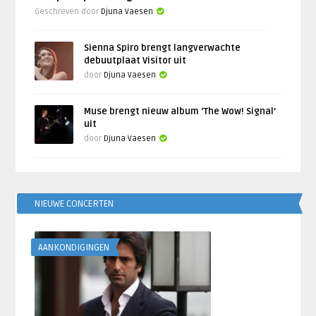
Geschreven door
Djuna Vaesen
Sienna Spiro brengt langverwachte
debuutplaat Visitor uit
door
Djuna Vaesen
Muse brengt nieuw album ‘The Wow! Signal’
uit
door
Djuna Vaesen
NIEUWE CONCERTEN
AANKONDIGINGEN