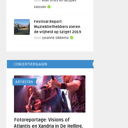
door
Roel Smits en Jacques
Vaissier
Festival Report:
Muziekliefhebbers vieren
de vrijheid op Sziget 2019
door
Lysanne Sikkema
CONCERTVERSLAGEN
ARTIESTEN
Fotoreportage: Visions of
Atlantis en Xandria in De Helling,