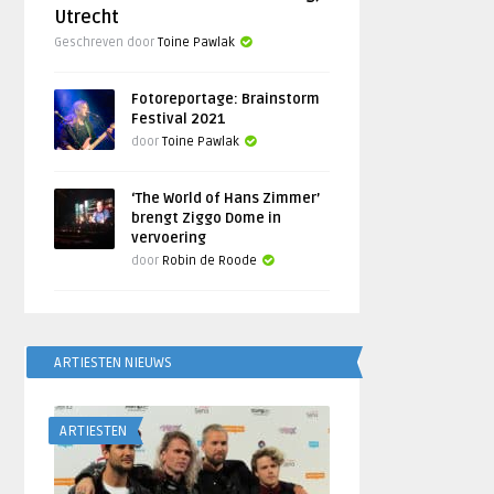
Utrecht
Geschreven door
Toine Pawlak
Fotoreportage: Brainstorm
Festival 2021
door
Toine Pawlak
‘The World of Hans Zimmer’
brengt Ziggo Dome in
vervoering
door
Robin de Roode
ARTIESTEN NIEUWS
ARTIESTEN