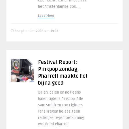
openluchttheater midden in
het Amsterdamse Bos. ..
Lees Meer
6 september 2016 om 14:43
Festival Report:
Pinkpop zondag,
Pharrell maakte het
bijna goed
Balen, balen en nog eens
balen tijdens Pinkpop. Alle
Sam Smith en Foo Fighters
fans kregen helaas geen
redelijke tegemoetkoming.
Wel deed Pharrell