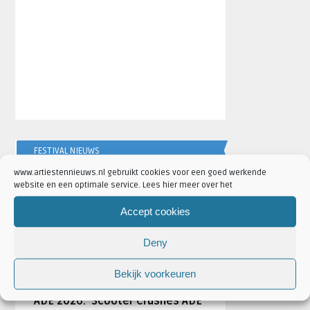
FESTIVAL NIEUWS
www.artiestennieuws.nl gebruikt cookies voor een goed werkende
website en een optimale service. Lees hier meer over het
AANKONDIGINGEN
Accept cookies
Deny
Bekijk voorkeuren
Scooter naar Ziggo Dome tijdens
ADE 2026: ‘Scooter Crushes ADE’