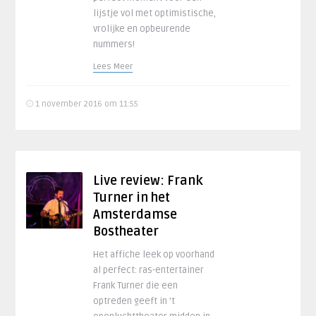
lijstje vol met optimistische,
vrolijke en opbeurende
nummers!
Lees Meer
1 november 2016 om 11:55
Live review: Frank
Turner in het
Amsterdamse
Bostheater
Het affiche leek op voorhand
al perfect: ras-entertainer
Frank Turner die een
optreden geeft in ’t