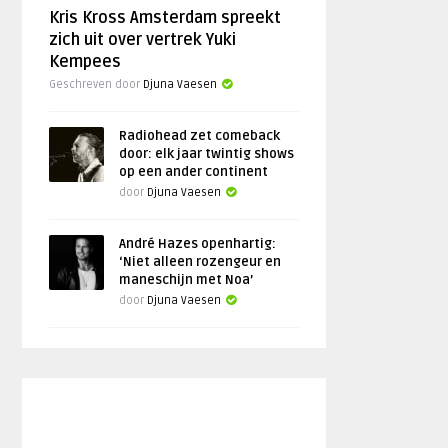
Kris Kross Amsterdam spreekt
zich uit over vertrek Yuki
Kempees
Geschreven door
Djuna Vaesen
Radiohead zet comeback
door: elk jaar twintig shows
op een ander continent
door
Djuna Vaesen
André Hazes openhartig:
‘Niet alleen rozengeur en
maneschijn met Noa’
door
Djuna Vaesen