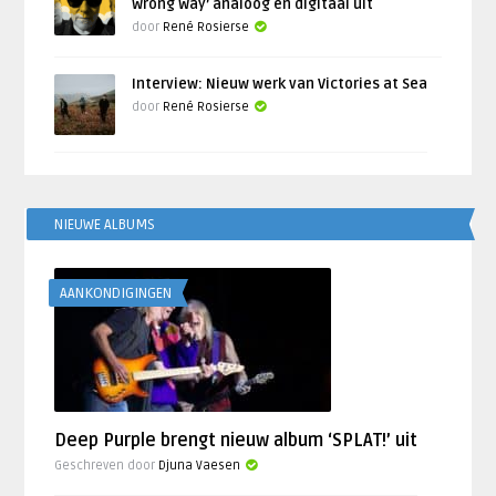
Wrong Way’ analoog en digitaal uit
door
René Rosierse
Interview: Nieuw werk van Victories at Sea
door
René Rosierse
NIEUWE ALBUMS
AANKONDIGINGEN
Deep Purple brengt nieuw album ‘SPLAT!’ uit
Geschreven door
Djuna Vaesen