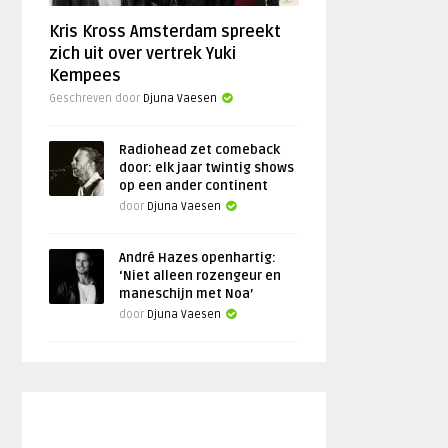
Kris Kross Amsterdam spreekt
zich uit over vertrek Yuki
Kempees
Geschreven door
Djuna Vaesen
Radiohead zet comeback
door: elk jaar twintig shows
op een ander continent
door
Djuna Vaesen
André Hazes openhartig:
‘Niet alleen rozengeur en
maneschijn met Noa’
door
Djuna Vaesen