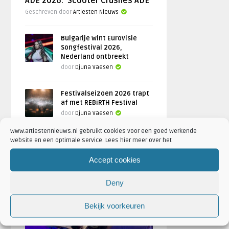
ADE 2026: ‘Scooter Crushes ADE’
Geschreven door
Artiesten Nieuws
Bulgarije wint Eurovisie
Songfestival 2026,
Nederland ontbreekt
door
Djuna Vaesen
Festivalseizoen 2026 trapt
af met REBiRTH Festival
door
Djuna Vaesen
www.artiestennieuws.nl gebruikt cookies voor een goed werkende
website en een optimale service. Lees hier meer over het
Accept cookies
FOTOREPORTAGES
Deny
FEATURED
Bekijk voorkeuren