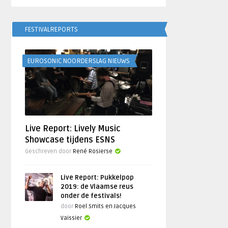
FESTIVALREPORTS
EUROSONIC NOORDERSLAG NIEUWS
Live Report: Lively Music
Showcase tijdens ESNS
Geschreven door
René Rosierse
Live Report: Pukkelpop
2019: de Vlaamse reus
onder de festivals!
door
Roel Smits en Jacques
Vaissier