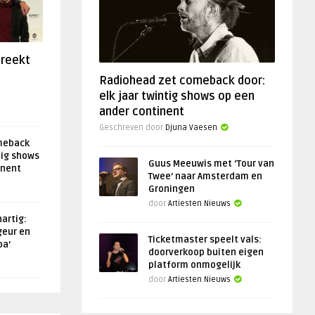
preekt
Radiohead zet comeback door:
elk jaar twintig shows op een
ander continent
Geschreven door
Djuna Vaesen
meback
tig shows
Guus Meeuwis met ‘Tour van
inent
Twee’ naar Amsterdam en
Groningen
door
Artiesten Nieuws
artig:
geur en
Ticketmaster speelt vals:
oa’
doorverkoop buiten eigen
platform onmogelijk
door
Artiesten Nieuws