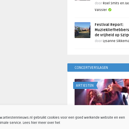
door
Roel Smits en J
Vaissier
Festival Report:
Muziekliefhebbers
de vrijheid op Szi
door
Lysanne Sikkem
CONCERTVERSLAGEN
ARTIESTEN
.artiestennieuws.nl gebruikt cookies voor een goed werkende website en een
imale service. Lees hier meer over het
Fotoreportage: Visions o