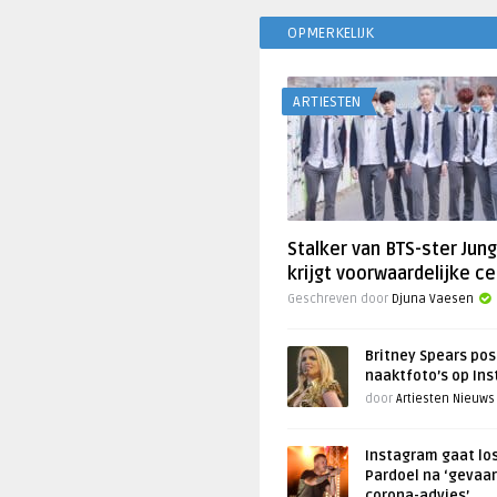
OPMERKELIJK
ARTIESTEN
Stalker van BTS-ster Jun
krijgt voorwaardelijke ce
Geschreven door
Djuna Vaesen
Britney Spears pos
naaktfoto’s op In
door
Artiesten Nieuws
Instagram gaat lo
Pardoel na ‘gevaar
corona-advies’