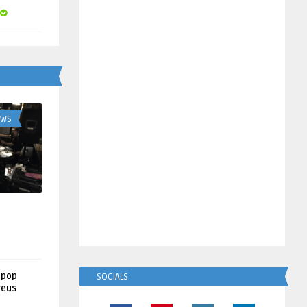
UWS
lpop
SOCIALS
reus
!