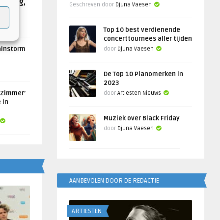
Helling,
Geschreven door
Djuna Vaesen
Top 10 best verdienende
concerttournees aller tijden
ainstorm
door
Djuna Vaesen
De Top 10 Pianomerken in
2023
 Zimmer’
door
Artiesten Nieuws
 in
Muziek over Black Friday
door
Djuna Vaesen
AANBEVOLEN DOOR DE REDACTIE
ARTIESTEN