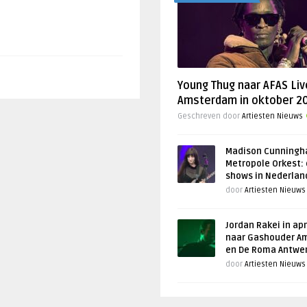
Young Thug naar AFAS Liv
Amsterdam in oktober 2
Geschreven door
Artiesten Nieuws
Madison Cunningh
Metropole Orkest: 
shows in Nederlan
door
Artiesten Nieuws
Jordan Rakei in apr
naar Gashouder A
en De Roma Antwe
door
Artiesten Nieuws