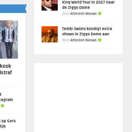
King World Tour in 2027 naar
de Ziggo Dome
door
Artiesten Nieuws
Teddy Swims kondigt extra
shows in Ziggo Dome aan
door
Artiesten Nieuws
gkook
lstraf
t
stagram
s op Gers
lijk