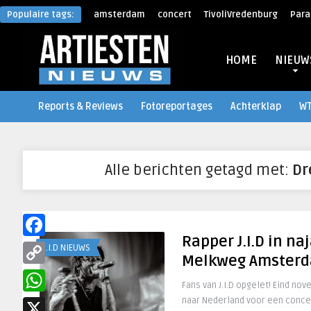
Populaire tags:
amsterdam
concert
TivoliVredenburg
Para
HOME
NIEUW
Reports & Reviews
Fotoreportages
Achterklap
W
Alle berichten getagd met:
Dr
Rapper J.I.D in na
Facebook
J.I.D NIEUWS
Melkweg Amster
Copy
Fans van J.I.D opgelet! Eind no
Link
naar Nederland voor een conce
WhatsApp