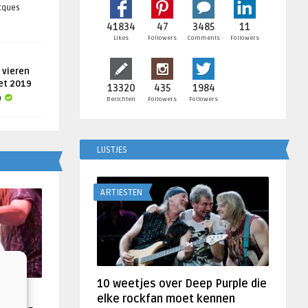
acques
41834
47
3485
11
Likes
Followers
Comments
Followers
 vieren
get 2019
13320
435
1984
a
Berichten
Followers
Followers
LIJSTJES
ARTIESTEN
10 weetjes over Deep Purple die
f
elke rockfan moet kennen