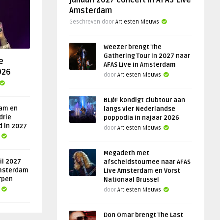
januari 2027 concert in AFAS Live
Amsterdam
Geschreven door
Artiesten Nieuws
Weezer brengt The
Gathering Tour in 2027 naar
e
AFAS Live in Amsterdam
026
door
Artiesten Nieuws
BLØF kondigt clubtour aan
am en
langs vier Nederlandse
drie
poppodia in najaar 2026
d in 2027
door
Artiesten Nieuws
Megadeth met
il 2027
afscheidstournee naar AFAS
msterdam
Live Amsterdam en Vorst
rpen
Nationaal Brussel
door
Artiesten Nieuws
Don Omar brengt The Last