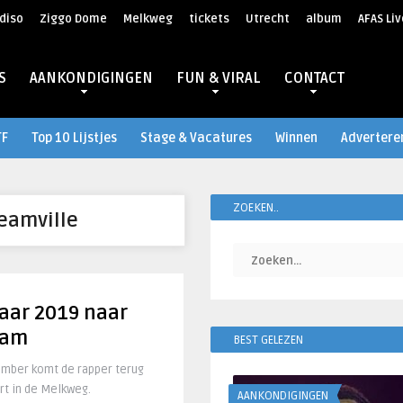
diso
Ziggo Dome
Melkweg
tickets
Utrecht
album
AFAS Liv
S
AANKONDIGINGEN
FUN & VIRAL
CONTACT
TF
Top 10 Lijstjes
Stage & Vacatures
Winnen
Advertere
ZOEKEN..
eamville
jaar 2019 naar
dam
BEST GELEZEN
vember komt de rapper terug
rt in de Melkweg.
AANKONDIGINGEN