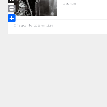
Lees Meer
X
Print
Delen
4 september 2019 om 11:50