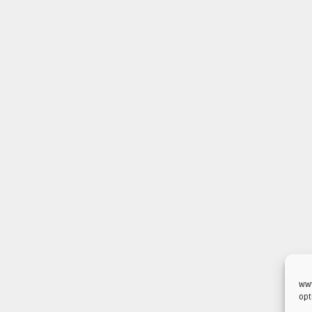
www
opt