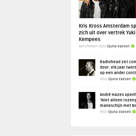
Kris Kross Amsterdam s
zich uit over vertrek Yuki
Kempees
Geschreven door
Djuna Vaesen
Radiohead zet co
door: elk jaar twin
op een ander cont
door
Djuna Vaesen
André Hazes openh
‘Niet alleen rozen
maneschijn met N
door
Djuna Vaesen