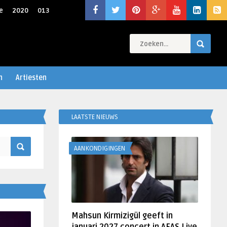
e
2020
013
n
Artiesten
LAATSTE NIEUWS
AANKONDIGINGEN
Mahsun Kirmizigül geeft in