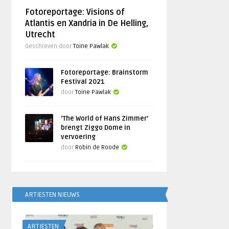
Fotoreportage: Visions of
Atlantis en Xandria in De Helling,
Utrecht
Geschreven door
Toine Pawlak
Fotoreportage: Brainstorm
Festival 2021
door
Toine Pawlak
‘The World of Hans Zimmer’
brengt Ziggo Dome in
vervoering
door
Robin de Roode
ARTIESTEN NIEUWS
ARTIESTEN