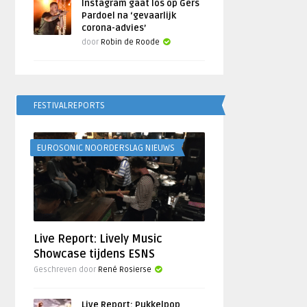
Instagram gaat los op Gers
Pardoel na ‘gevaarlijk
corona-advies’
door
Robin de Roode
FESTIVALREPORTS
EUROSONIC NOORDERSLAG NIEUWS
Live Report: Lively Music
Showcase tijdens ESNS
Geschreven door
René Rosierse
Live Report: Pukkelpop