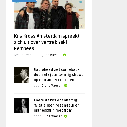
Kris Kross Amsterdam spreekt
zich uit over vertrek Yuki
Kempees
Geschreven door
Djuna Vaesen
Radiohead zet comeback
door: elk jaar twintig shows
op een ander continent
door
Djuna Vaesen
André Hazes openhartig:
‘Niet alleen rozengeur en
maneschijn met Noa’
door
Djuna Vaesen