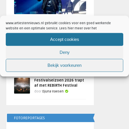
Scooter naar Ziggo Dome tijdens
www.artiestennieuws.nl gebruikt cookies voor een goed werkende
ADE 2026: ‘Scooter Crushes ADE’
website en een optimale service. Lees hier meer over het
Geschreven door
Artiesten Nieuws
Accept cookies
Bulgarije wint Eurovisie
Deny
Songfestival 2026,
Nederland ontbreekt
Bekijk voorkeuren
door
Djuna Vaesen
Festivalseizoen 2026 trapt
af met REBiRTH Festival
door
Djuna Vaesen
FOTOREPORTAGES