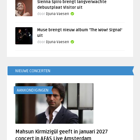
Sienna Spiro brengt langverwachte
debuutplaat Visitor uit
door
Djuna Vaesen
Muse brengt nieuw album ‘The Wow! Signal’
uit
door
Djuna Vaesen
NIEUWE CONCERTEN
AANKONDIGINGEN
Mahsun Kirmizigül geeft in januari 2027
concert in AFAS Live Amsterdam