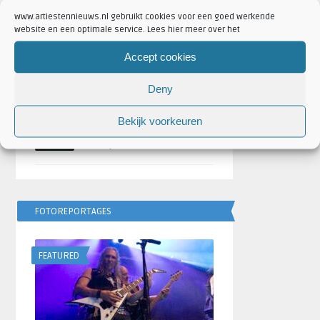
Geschreven door
Artiesten Nieuws
www.artiestennieuws.nl gebruikt cookies voor een goed werkende
website en een optimale service. Lees hier meer over het
Bulgarije wint Eurovisie
Songfestival 2026,
Accept cookies
Nederland ontbreekt
door
Djuna Vaesen
Deny
Festivalseizoen 2026 trapt
Bekijk voorkeuren
af met REBiRTH Festival
door
Djuna Vaesen
FOTOREPORTAGES
FEATURED