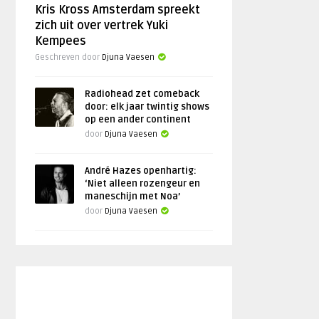
Kris Kross Amsterdam spreekt
zich uit over vertrek Yuki
Kempees
Geschreven door
Djuna Vaesen
Radiohead zet comeback
door: elk jaar twintig shows
op een ander continent
door
Djuna Vaesen
André Hazes openhartig:
‘Niet alleen rozengeur en
maneschijn met Noa’
door
Djuna Vaesen