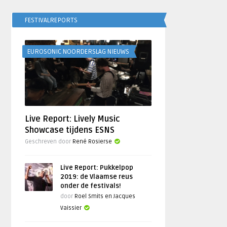
FESTIVALREPORTS
EUROSONIC NOORDERSLAG NIEUWS
Live Report: Lively Music
Showcase tijdens ESNS
Geschreven door
René Rosierse
Live Report: Pukkelpop
2019: de Vlaamse reus
onder de festivals!
door
Roel Smits en Jacques
Vaissier