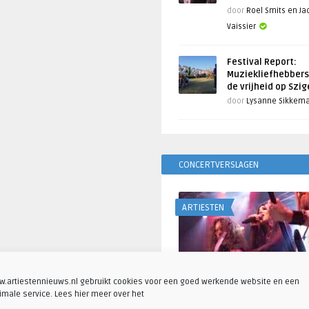
door
Roel Smits en J
Vaissier
Festival Report:
Muziekliefhebbers
de vrijheid op Szi
door
Lysanne Sikkem
CONCERTVERSLAGEN
ARTIESTEN
.artiestennieuws.nl gebruikt cookies voor een goed werkende website en een
imale service. Lees hier meer over het
Fotoreportage: Visions o