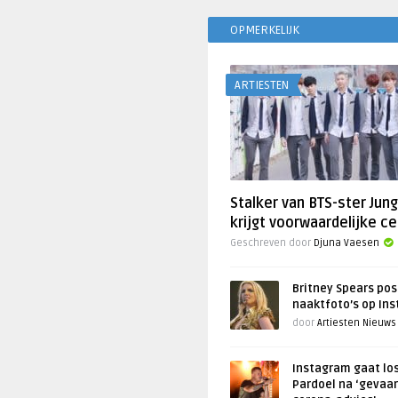
OPMERKELIJK
ARTIESTEN
Stalker van BTS-ster Jun
krijgt voorwaardelijke ce
Geschreven door
Djuna Vaesen
Britney Spears pos
naaktfoto’s op In
door
Artiesten Nieuws
Instagram gaat lo
Pardoel na ‘gevaar