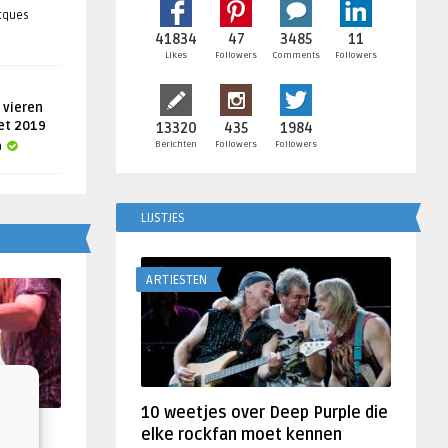
acques
41834
47
3485
11
Likes
Followers
Comments
Followers
 vieren
get 2019
13320
435
1984
Berichten
Followers
Followers
a
LIJSTJES
ARTIESTEN
10 weetjes over Deep Purple die
f
elke rockfan moet kennen