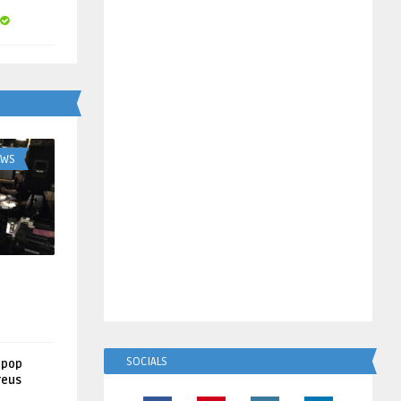
UWS
SOCIALS
lpop
reus
!