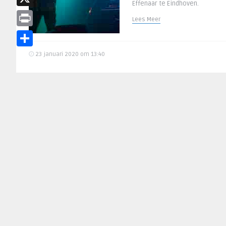
Effenaar te Eindhoven.
X
Lees Meer
Print
Delen
23 januari 2020 om 13:40