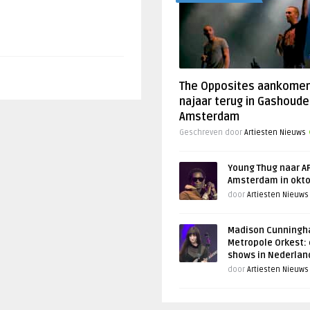
The Opposites aankome
najaar terug in Gashoude
Amsterdam
Geschreven door
Artiesten Nieuws
Young Thug naar AF
Amsterdam in okt
door
Artiesten Nieuws
Madison Cunningh
Metropole Orkest: 
shows in Nederlan
door
Artiesten Nieuws