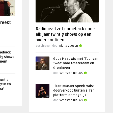
preekt
Radiohead zet comeback door:
elk jaar twintig shows op een
ander continent
Geschreven door
Djuna Vaesen
meback
tig shows
Guus Meeuwis met ‘Tour van
inent
Twee’ naar Amsterdam en
Groningen
door
Artiesten Nieuws
artig:
geur en
Ticketmaster speelt vals:
oa’
doorverkoop buiten eigen
platform onmogelijk
door
Artiesten Nieuws