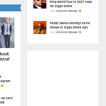
King World Tour in 2027 naar
de Ziggo Dome
door
Artiesten Nieuws
Teddy Swims kondigt extra
shows in Ziggo Dome aan
door
Artiesten Nieuws
gkook
lstraf
t
stagram
s op Gers
lijk