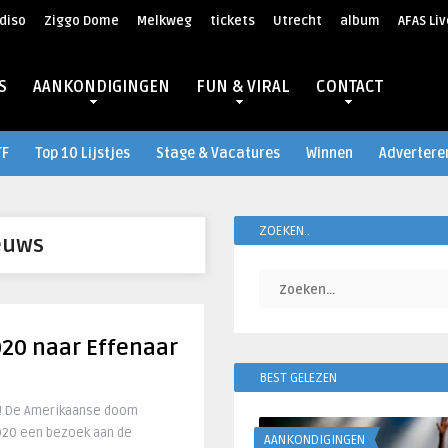
diso
Ziggo Dome
Melkweg
tickets
Utrecht
album
AFAS Liv
S
AANKONDIGINGEN
FUN & VIRAL
CONTACT
TF
Top 10 Lijstjes
Stage & Vacatures
Winnen
Advertere
ZOEKEN..
euws
020 naar Effenaar
BEST GELEZEN
B! De Amerikaanse doom
020 een bezoek aan de
AANKONDIGINGEN