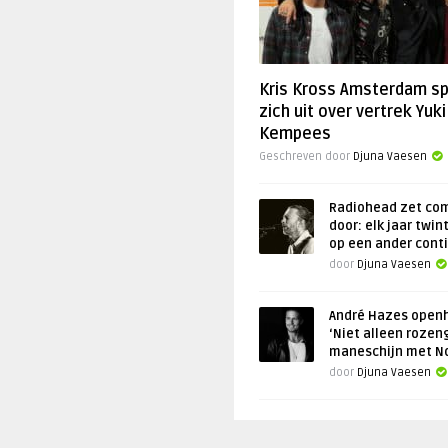
Kris Kross Amsterdam s
zich uit over vertrek Yuki
Kempees
Geschreven door
Djuna Vaesen
Radiohead zet co
door: elk jaar twin
op een ander cont
door
Djuna Vaesen
André Hazes openh
‘Niet alleen rozen
maneschijn met N
door
Djuna Vaesen