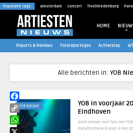
Populaire tags:
amsterdam
concert
TivoliVredenburg
Para
HOME
NIEUW
Reports & Reviews
Fotoreportages
Achterklap
W
Alle berichten in:
YOB Ni
YOB in voorjaar 2
Facebook
YOB NIEUWS
Eindhoven
Copy
Goed nieuws voor fans van YO
Link
metalformatie brengt in mei 2
WhatsApp