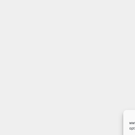
www
opt