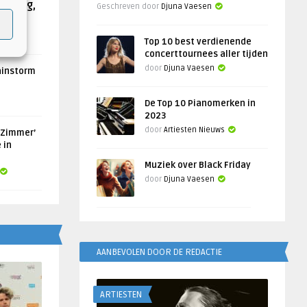
Helling,
Geschreven door
Djuna Vaesen
Top 10 best verdienende
concerttournees aller tijden
door
Djuna Vaesen
ainstorm
De Top 10 Pianomerken in
2023
door
Artiesten Nieuws
 Zimmer’
 in
Muziek over Black Friday
door
Djuna Vaesen
AANBEVOLEN DOOR DE REDACTIE
ARTIESTEN