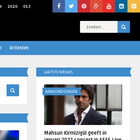
e
2020
013
n
Artiesten
LAATSTE NIEUWS
AANKONDIGINGEN
Mahsun Kirmizigül geeft in