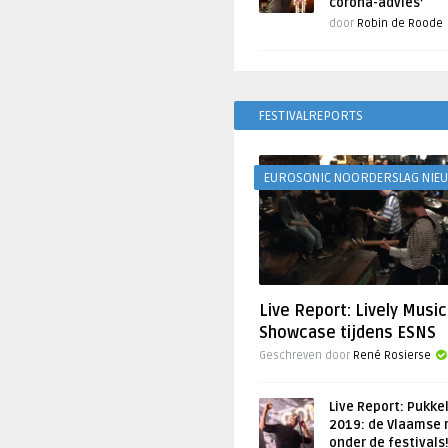
corona-advies’
door
Robin de Roode
FESTIVALREPORTS
EUROSONIC NOORDERSLAG NIE
Live Report: Lively Music
Showcase tijdens ESNS
Geschreven door
René Rosierse
Live Report: Pukke
2019: de Vlaamse 
onder de festivals