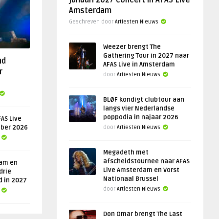
januari 2027 concert in AFAS Live
Amsterdam
Geschreven door
Artiesten Nieuws
Weezer brengt The
Gathering Tour in 2027 naar
nd
AFAS Live in Amsterdam
r
door
Artiesten Nieuws
BLØF kondigt clubtour aan
langs vier Nederlandse
poppodia in najaar 2026
AS Live
ober 2026
door
Artiesten Nieuws
Megadeth met
afscheidstournee naar AFAS
am en
Live Amsterdam en Vorst
drie
Nationaal Brussel
d in 2027
door
Artiesten Nieuws
Don Omar brengt The Last