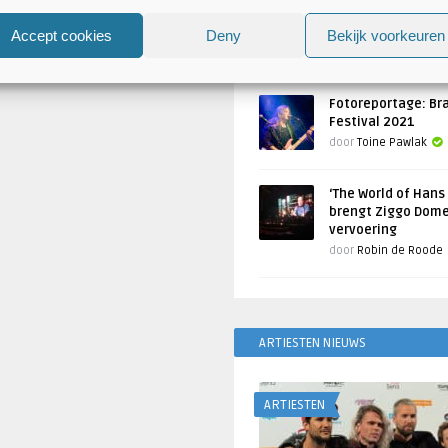
Atlantis en Xandria in De 
Utrecht
Accept cookies
Deny
Bekijk voorkeuren
Geschreven door
Toine Pawlak
Fotoreportage: Br
Festival 2021
door
Toine Pawlak
‘The World of Hans
brengt Ziggo Dome
vervoering
door
Robin de Roode
ARTIESTEN NIEUWS
ARTIESTEN