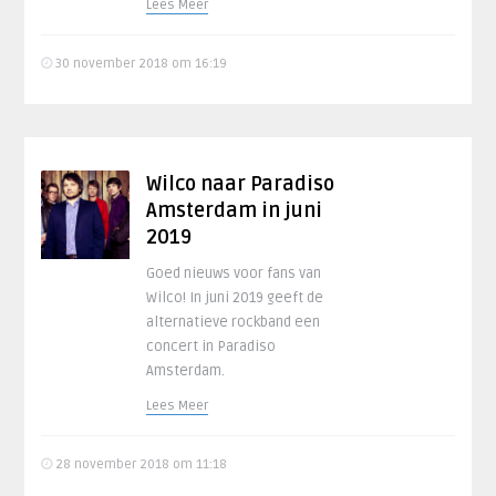
Lees Meer
30 november 2018 om 16:19
Wilco naar Paradiso
Amsterdam in juni
2019
Goed nieuws voor fans van
Wilco! In juni 2019 geeft de
alternatieve rockband een
concert in Paradiso
Amsterdam.
Lees Meer
28 november 2018 om 11:18