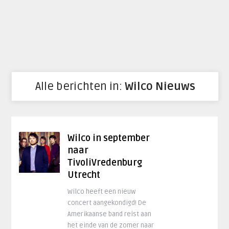
Alle berichten in:
Wilco Nieuws
Wilco in september
naar
TivoliVredenburg
Utrecht
Wilco heeft een nieuw
concert aangekondigd! De
Amerikaanse band reist aan
het einde van de zomer naar