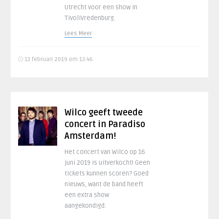
Utrecht voor een show in
TivoliVredenburg.
Lees Meer
13 februari 2019 om 13:46
Wilco geeft tweede
concert in Paradiso
Amsterdam!
Het concert van Wilco op 16
juni 2019 is uitverkocht! Geen
tickets kunnen scoren? Goed
nieuws, want de band heeft
een extra show
aangekondigd.