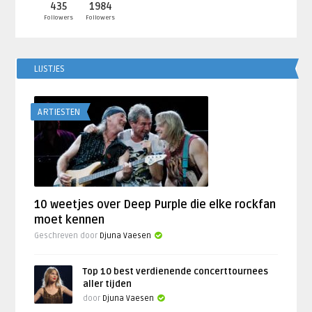
435
1984
Followers
Followers
LIJSTJES
ARTIESTEN
10 weetjes over Deep Purple die elke rockfan
moet kennen
Geschreven door
Djuna Vaesen
Top 10 best verdienende concerttournees
aller tijden
door
Djuna Vaesen