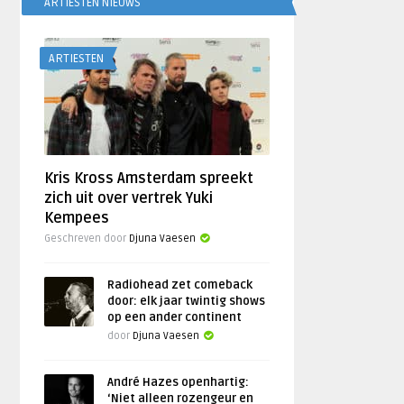
ARTIESTEN NIEUWS
ARTIESTEN
Kris Kross Amsterdam spreekt
zich uit over vertrek Yuki
Kempees
Geschreven door
Djuna Vaesen
Radiohead zet comeback
door: elk jaar twintig shows
op een ander continent
door
Djuna Vaesen
André Hazes openhartig:
‘Niet alleen rozengeur en