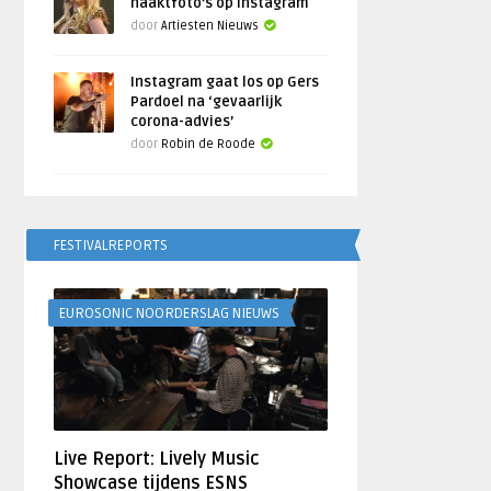
naaktfoto’s op Instagram
door
Artiesten Nieuws
Instagram gaat los op Gers
Pardoel na ‘gevaarlijk
corona-advies’
door
Robin de Roode
FESTIVALREPORTS
EUROSONIC NOORDERSLAG NIEUWS
Live Report: Lively Music
Showcase tijdens ESNS