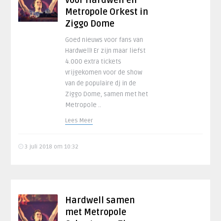
voor Hardwell en
Metropole Orkest in
Ziggo Dome
Goed nieuws voor fans van
Hardwell! Er zijn maar liefst
4.000 extra tickets
vrijgekomen voor de show
van de populaire dj in de
Ziggo Dome, samen met het
Metropole ..
Lees Meer
3 juli 2018 om 10:32
Hardwell samen
met Metropole