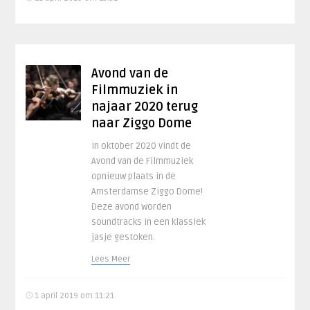
Avond van de
Filmmuziek in
najaar 2020 terug
naar Ziggo Dome
In oktober 2020 vindt de
Avond van de Filmmuziek
opnieuw plaats in de
Amsterdamse Ziggo Dome!
Deze avond worden
soundtracks in een klassiek
jasje gestoken.
Lees Meer
1 april 2019 om 11:21