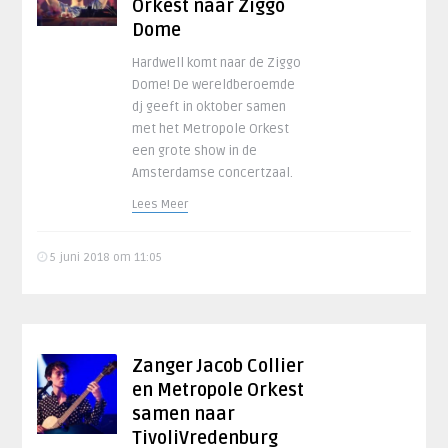
Orkest naar Ziggo
Dome
Hardwell komt naar de Ziggo
Dome! De wereldberoemde
dj geeft in oktober samen
met het Metropole Orkest
een grote show in de
Amsterdamse concertzaal.
Lees Meer
5 juni 2018 om 11:05
Zanger Jacob Collier
en Metropole Orkest
samen naar
TivoliVredenburg