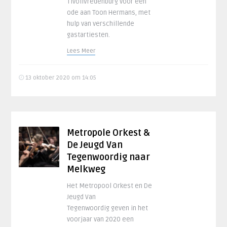
TivoliVredenburg voor een
ode aan Toon Hermans, met
hulp van verschillende
gastartiesten.
Lees Meer
13 oktober 2020 om 14:05
Metropole Orkest &
De Jeugd Van
Tegenwoordig naar
Melkweg
Het Metropool Orkest en De
Jeugd Van
Tegenwoordig geven in het
voorjaar van 2020 een