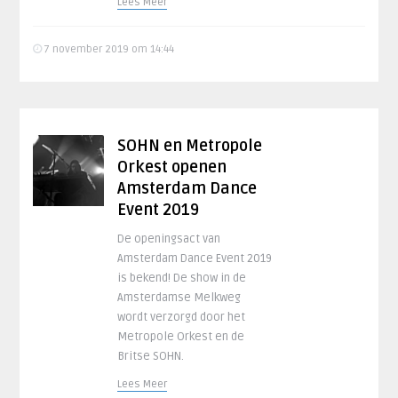
Lees Meer
7 november 2019 om 14:44
SOHN en Metropole
Orkest openen
Amsterdam Dance
Event 2019
De openingsact van
Amsterdam Dance Event 2019
is bekend! De show in de
Amsterdamse Melkweg
wordt verzorgd door het
Metropole Orkest en de
Britse SOHN.
Lees Meer