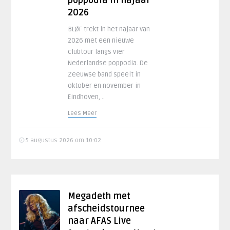
poppodia in najaar
2026
BLØF trekt in het najaar van
2026 met een nieuwe
clubtour langs vier
Nederlandse poppodia. De
Zeeuwse band speelt in
oktober en november in
Eindhoven, ..
Lees Meer
5 augustus 2026 om 10:02
Megadeth met
afscheidstournee
naar AFAS Live