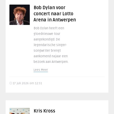
Bob Dylan voor
concert naar Lotto
Arena in Antwerpen
Bob Dylan heeft een
gloednieuwe tour
aangekondigd. De
legendarische singer-
songwriter brengt
aankomend najaar een
bezoek aan Antwerpen.
Lees Meer
17 juli 2026 om 12:51
Kris Kross