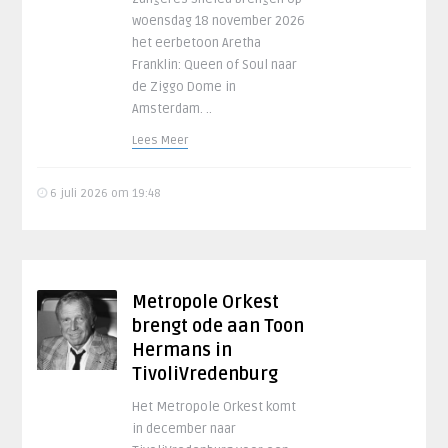
woensdag 18 november 2026
het eerbetoon Aretha
Franklin: Queen of Soul naar
de Ziggo Dome in
Amsterdam. ..
Lees Meer
6 juli 2026 om 19:48
Metropole Orkest
brengt ode aan Toon
Hermans in
TivoliVredenburg
Het Metropole Orkest komt
in december naar