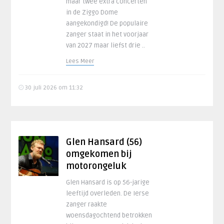
maar twee extra concerten
in de Ziggo Dome
aangekondigd! De populaire
zanger staat in het voorjaar
van 2027 maar liefst drie ..
Lees Meer
30 juli 2026 om 11:32
Glen Hansard (56)
omgekomen bij
motorongeluk
Glen Hansard is op 56-jarige
leeftijd overleden. De Ierse
zanger raakte
woensdagochtend betrokken