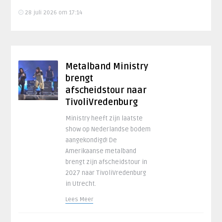
28 juli 2026 om 17:14
Metalband Ministry
brengt
afscheidstour naar
TivoliVredenburg
Ministry heeft zijn laatste
show op Nederlandse bodem
aangekondigd! De
Amerikaanse metalband
brengt zijn afscheidstour in
2027 naar TivoliVredenburg
in Utrecht.
Lees Meer