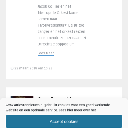
Jacob Collier en het
Metropole Orkest komen
samen naar
TivoliVredenburg! De Britse
zanger en het orkest reizen
aankomende zomer naar het
Utrechtse poppodium.
Lees Meer
22 maart 2018 om 10:23
Caro Emerald en
www.artiestennieuws.nl gebruikt cookies voor een goed werkende
Metropole Orkest
website en een optimale service. Lees hier meer over het
brengen nieuwe EP
uit
Accept cookies