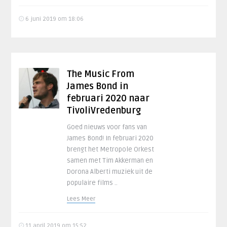
6 juni 2019 om 18:06
The Music From
James Bond in
februari 2020 naar
TivoliVredenburg
Goed nieuws voor fans van
James Bond! In februari 2020
brengt het Metropole Orkest
samen met Tim Akkerman en
Dorona Alberti muziek uit de
populaire films ..
Lees Meer
11 april 2019 om 15:52