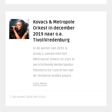
Kovacs & Metropole
Orkest in december
2019 naar o.a.
TivoliVredenburg
In de winter van 2019 is
Kovacs samen met het
Metropole Orkest te zien in
verschillende Nederlandse
theaters! De concerten van
de formatie vinden plaats ..
Lees Meer
28 maart 2019 om 13:52