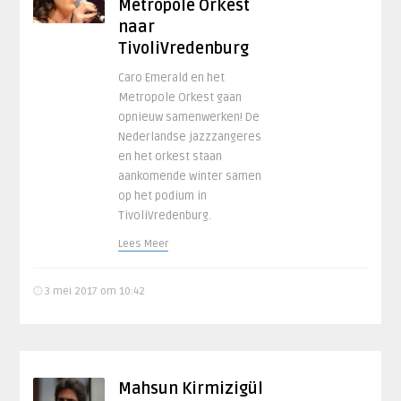
Metropole Orkest
naar
TivoliVredenburg
Caro Emerald en het
Metropole Orkest gaan
opnieuw samenwerken! De
Nederlandse jazzzangeres
en het orkest staan
aankomende winter samen
op het podium in
TivoliVredenburg.
Lees Meer
3 mei 2017 om 10:42
Mahsun Kirmizigül