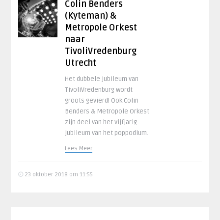
Colin Benders
(Kyteman) &
Metropole Orkest
naar
TivoliVredenburg
Utrecht
Het dubbele jubileum van
TivoliVredenburg wordt
groots gevierd! Ook Colin
Benders & Metropole Orkest
zijn deel van het vijfjarig
jubileum van het poppodium.
Lees Meer
23 oktober 2018 om 11:55