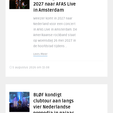
2027 naar AFAS Live
in Amsterdam
Weezer komt in 2027 naar
Nederland voor een concert
in AFAS Live in Amsterdam. De
Amerikaanse rockband staat
op woensdag 26 mei 2027 in
de hoofdstad tijdens ..
Lees Meer
5 augustus 2026 om 15:08
BLØF kondigt
clubtour aan langs
vier Nederlandse