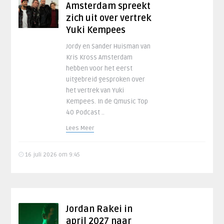
Amsterdam spreekt
zich uit over vertrek
Yuki Kempees
Jordy en Sander Huisman van
Kris Kross Amsterdam
hebben voor het eerst
uitgebreid gesproken over
het vertrek van Yuki
Kempees. In de Qmusic Top
40 Podcast ..
Lees Meer
16 juli 2026 om 9:45
Jordan Rakei in
april 2027 naar