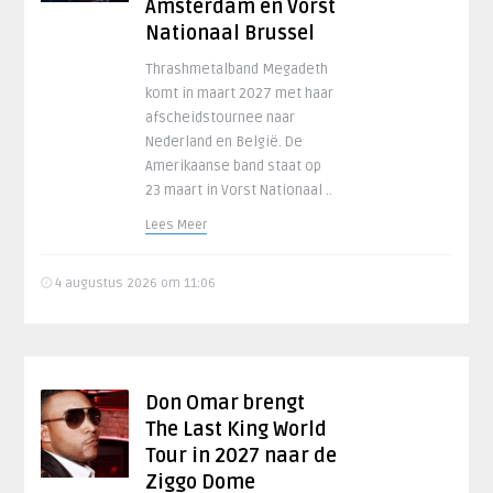
Amsterdam en Vorst
Nationaal Brussel
Thrashmetalband Megadeth
komt in maart 2027 met haar
afscheidstournee naar
Nederland en België. De
Amerikaanse band staat op
23 maart in Vorst Nationaal ..
Lees Meer
4 augustus 2026 om 11:06
Don Omar brengt
The Last King World
Tour in 2027 naar de
Ziggo Dome