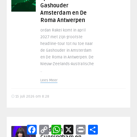
Gashouder
Amsterdam en De
Roma Antwerpen
ordan Rakei komt in april
2027 met zijn grootste
headline-tour tot nu toe naar
de Gashouder in Amsterdam
en De Roma in Antwerpen. De
Nieuw-Zeelands-Australische
..
Lees Meer
15 juli 2026 om 8:28
Facebook
Copy
WhatsApp
X
Print
Delen
Madison
Link