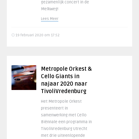
gezamenlijk concert in de
Melkweg!
Lees Meer
19 februari 2020 om 17:52
Metropole Orkest &
Cello Giants in
najaar 2020 naar
TivoliVredenburg
Het Metropole Orkest
presenteert in
samenwerking met Cello
Biënnale een programma in
TivoliVredenburg Utrecht
met drie uiteenlopende