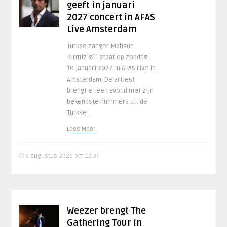
geeft in januari
2027 concert in AFAS
Live Amsterdam
Turkse zanger Mahsun
Kirmizigül staat op zondag
10 januari 2027 in AFAS Live in
Amsterdam. De artiest
brengt er een avond met zijn
bekendste nummers uit de
Turkse ..
Lees Meer
6 augustus 2026 om 10:37
Weezer brengt The
Gathering Tour in