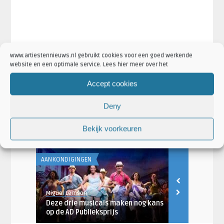
www.artiestennieuws.nl gebruikt cookies voor een goed werkende
website en een optimale service. Lees hier meer over het
·
·
Artikel Tags:
Fred Boot
Soldaat van Oranje
Soldaat van
Accept cookies
·
Oranje verlengd
TheaterHangaar Katwijk
·
·
Artikel Categorieën:
Aankondigingen
Musicals en Theater
Deny
·
Nieuws
Soldaat van Oranje Nieuws
Bekijk voorkeuren
AANKONDIGINGEN
AANKONDIGING
Miguel Lemson
Miguel Lemso
l
Deze drie musicals maken nog kans
Soldaat van
sme ...
op de AD Publieksprijs
wegens doors