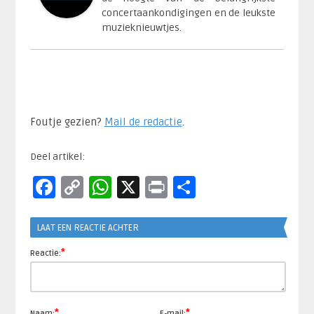
concertaankondigingen en de leukste
muzieknieuwtjes.
Foutje gezien?
Mail de redactie
.​
Deel artikel:
Facebook
Copy
WhatsApp
X
Print
Delen
Link
LAAT EEN REACTIE ACHTER
*
Reactie:
*
*
Naam:
E-mail: