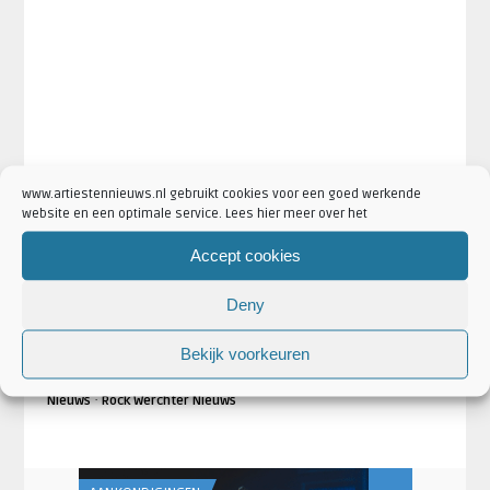
www.artiestennieuws.nl gebruikt cookies voor een goed werkende
website en een optimale service. Lees hier meer over het
Accept cookies
·
·
·
Artikel Tags:
Muse
Muse 2019
Muse Rock Werchter
Muse
Deny
·
·
·
Rock Werchter 2019
Muse Simulation Theory
Muse tour
Rock
·
·
Werchter
Rock Werchter 2019
Simulation Theory
Bekijk voorkeuren
·
·
·
Artikel Categorieën:
Artiesten
Festivals
Muse Nieuws
·
Nieuws
Rock Werchter Nieuws