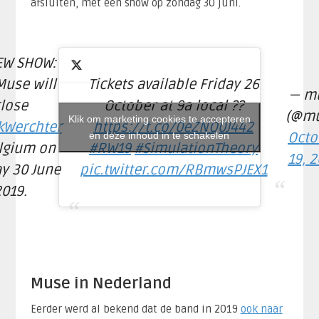
afsluiten, met een show op zondag 30 juni.
EW SHOW:
Muse will
Tickets available Friday 26
— m
lose
October at 9a local ??
(@mu
Klik om marketing cookies te accepteren
Werchter
https://t.co/0eZNQ0J442
en deze inhoud in te schakelen
Octo
lgium on
#RW19
#SimulationTheory
19, 
y 30 June
pic.twitter.com/RBmwsPJEX1
2019.
Muse in Nederland
Eerder werd al bekend dat de band in 2019
ook naar