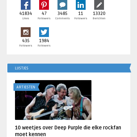
41834
47
3485
11
13320
Likes
Followers
Comments
Followers
Berichten
435
1984
Followers
Followers
LIJSTJES
ARTIESTEN
10 weetjes over Deep Purple die elke rockfan
moet kennen