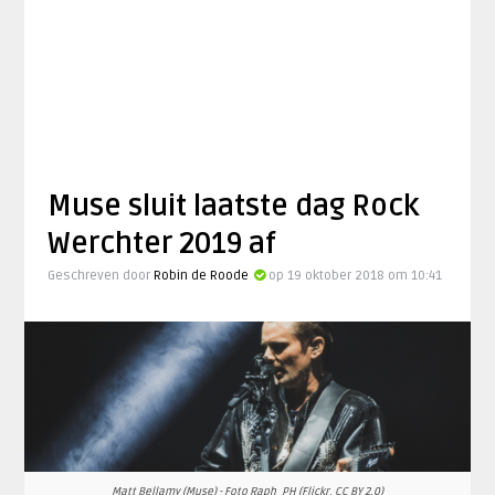
Muse sluit laatste dag Rock
Werchter 2019 af
Geschreven door
Robin de Roode
op 19 oktober 2018 om 10:41
Matt Bellamy (Muse) - Foto Raph_PH (Flickr, CC BY 2.0)