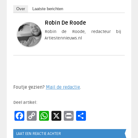
Over
Laatste berichten
Robin De Roode
Robin de Roode, redacteur bij
Artiestennieuws.nl
Foutje gezien?
Mail de redactie
.​
Deel artikel:
Facebook
Copy
WhatsApp
X
Print
Delen
Link
LAAT EEN REACTIE ACHTER