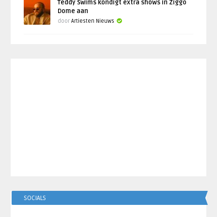
Teddy Swims kondigt extra shows in Ziggo
Dome aan
door
Artiesten Nieuws
SOCIALS