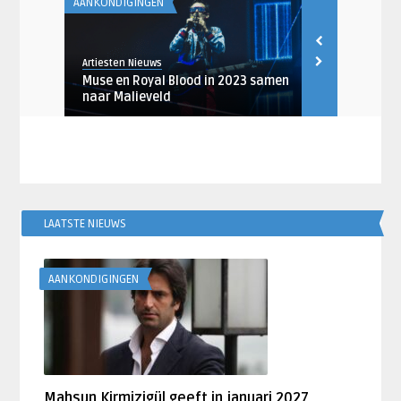
AANKONDIGINGEN
AANKONDIGING
Artiesten Nieuws
Robin de Rood
The Wow!
Muse en Royal Blood in 2023 samen
Muse deelt n
naar Malieveld
Killed’
LAATSTE NIEUWS
AANKONDIGINGEN
Mahsun Kirmizigül geeft in januari 2027