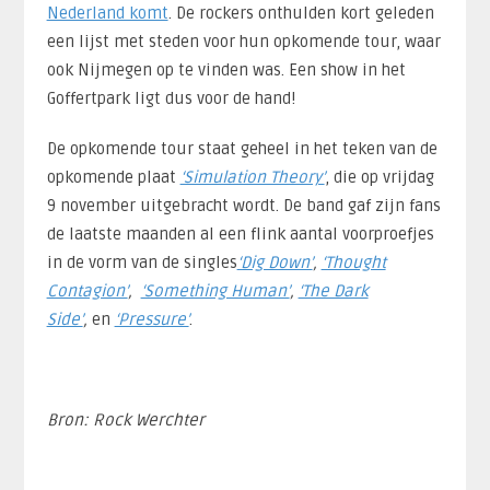
Nederland komt
. De rockers onthulden kort geleden
een lijst met steden voor hun opkomende tour, waar
ook Nijmegen op te vinden was. Een show in het
Goffertpark ligt dus voor de hand!
De opkomende tour staat geheel in het teken van de
opkomende plaat
‘Simulation Theory’
, die op vrijdag
9 november uitgebracht wordt. De band gaf zijn fans
de laatste maanden al een flink aantal voorproefjes
in de vorm van de singles
‘Dig Down’
,
‘Thought
Contagion’
,
‘Something Human’
,
‘The Dark
Side’
,
en
‘Pressure’
.
Bron: Rock Werchter