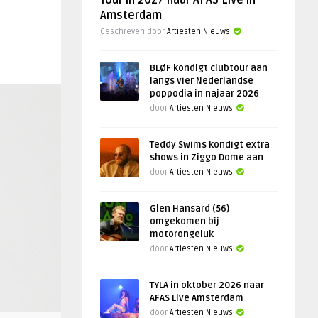
Tour in 2027 naar AFAS Live in
Amsterdam
Geschreven door
Artiesten Nieuws
BLØF kondigt clubtour aan
langs vier Nederlandse
poppodia in najaar 2026
door
Artiesten Nieuws
Teddy Swims kondigt extra
shows in Ziggo Dome aan
door
Artiesten Nieuws
Glen Hansard (56)
omgekomen bij
motorongeluk
door
Artiesten Nieuws
TYLA in oktober 2026 naar
AFAS Live Amsterdam
door
Artiesten Nieuws