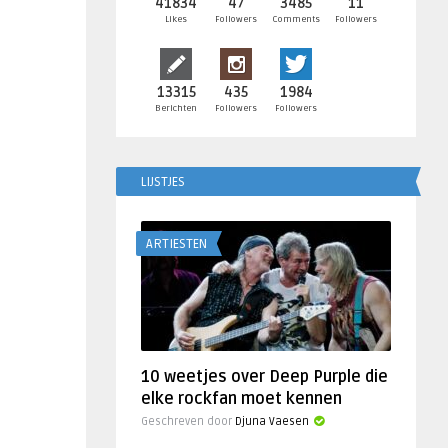
41834
47
3485
11
Likes
Followers
Comments
Followers
13315
435
1984
Berichten
Followers
Followers
LIJSTJES
ARTIESTEN
10 weetjes over Deep Purple die
elke rockfan moet kennen
Geschreven door
Djuna Vaesen