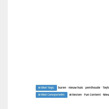
·
·
·
Artikel Tags:
buren
nieuw huis
penthoude
Tayl
·
·
Artikel Categorieën:
Artiesten
Fun Content
Nie