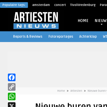
Populaire tags:
amsterdam
concert
TivoliVredenburg
Para
HOME
NIEUW
Reports & Reviews
Fotoreportages
Achterklap
W
Facebook
Home
Artiesten
Nieuwe buren v
Copy
Link
WhatsApp