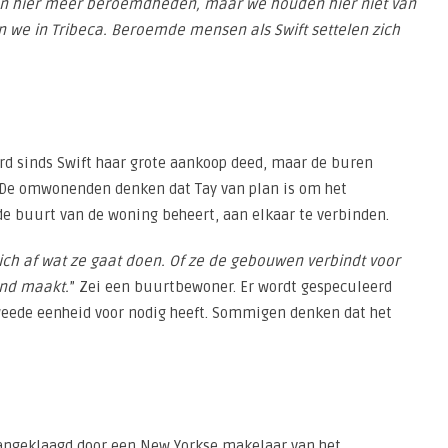
ben hier meer beroemdheden, maar we houden hier niet van
e in Tribeca. Beroemde mensen als Swift settelen zich
 sinds Swift haar grote aankoop deed, maar de buren
. De omwonenden denken dat Tay van plan is om het
e buurt van de woning beheert, aan elkaar te verbinden.
ich af wat ze gaat doen. Of ze de gebouwen verbindt voor
nd maakt.
” Zei een buurtbewoner. Er wordt gespeculeerd
weede eenheid voor nodig heeft. Sommigen denken dat het
angeklaagd door een New Yorkse makelaar van het