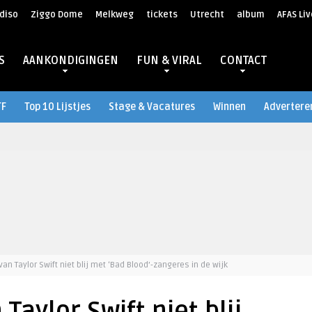
diso
Ziggo Dome
Melkweg
tickets
Utrecht
album
AFAS Liv
S
AANKONDIGINGEN
FUN & VIRAL
CONTACT
TF
Top 10 Lijstjes
Stage & Vacatures
Winnen
Advertere
an Taylor Swift niet blij met ‘Bad Blood’-zangeres in de wijk