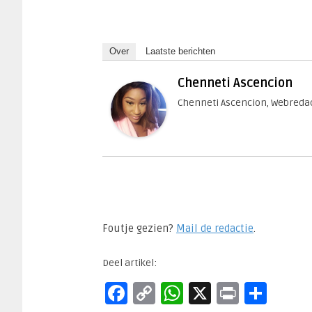
Over
Laatste berichten
Chenneti Ascencion
Chenneti Ascencion, Webredac
Foutje gezien?
Mail de redactie
.​
Deel artikel:
Facebook
Copy
WhatsApp
X
Print
Del