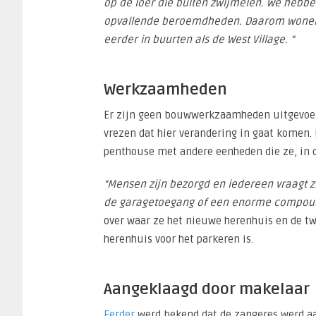
op de loer die buiten zwijmelen. We heb
opvallende beroemdheden. Daarom wonen w
eerder in buurten als de West Village. “
Werkzaamheden
Er zijn geen bouwwerkzaamheden uitgevoerd
vrezen dat hier verandering in gaat komen
penthouse met andere eenheden die ze, in d
“Mensen zijn bezorgd en iedereen vraagt z
de garagetoegang of een enorme compou
over waar ze het nieuwe herenhuis en de t
herenhuis voor het parkeren is.
Aangeklaagd door makelaar
Eerder
werd bekend dat de zangeres werd a