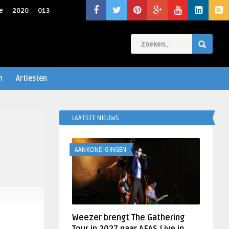
e
2020
013
n
Artiesten
LAATSTE NIEUWS
AANKONDIGINGEN
Weezer brengt The Gathering