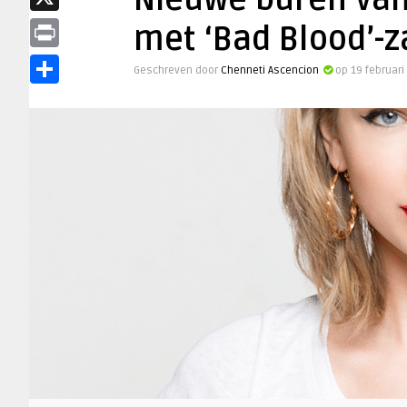
Nieuwe buren van T
X
met ‘Bad Blood’-z
Print
Geschreven door
Chenneti Ascencion
op 19 februari
Delen