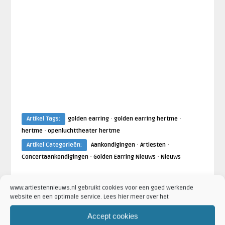
·
·
Artikel Tags:
golden earring
golden earring hertme
·
hertme
openluchttheater hertme
·
·
Artikel Categorieën:
Aankondigingen
Artiesten
·
·
Concertaankondigingen
Golden Earring Nieuws
Nieuws
www.artiestennieuws.nl gebruikt cookies voor een goed werkende
website en een optimale service. Lees hier meer over het
ARTIESTEN
AANKONDIGING
Accept cookies