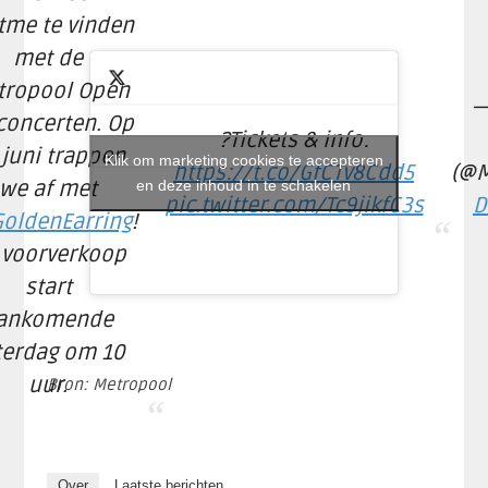
tme te vinden
met de
tropool Open
—
 concerten. Op
?Tickets & info:
 juni trappen
Klik om marketing cookies te accepteren
https://t.co/GfCTv8Cdd5
(@M
we af met
en deze inhoud in te schakelen
pic.twitter.com/Tc9jikfC3s
D
oldenEarring
!
 voorverkoop
start
ankomende
terdag om 10
uur.
Bron: Metropool
Over
Laatste berichten