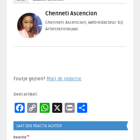
Chenneti Ascencion
Chenneti Ascencion, Webredacteur bij
Artiestennieuws
Foutje gezien?
Mail de redactie
.​
Deel artikel:
Facebook
Copy
WhatsApp
X
Print
Delen
Link
LAAT EEN REACTIE ACHTER
*
Reactie: