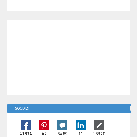
SOCIALS
41834
47
3485
11
13320