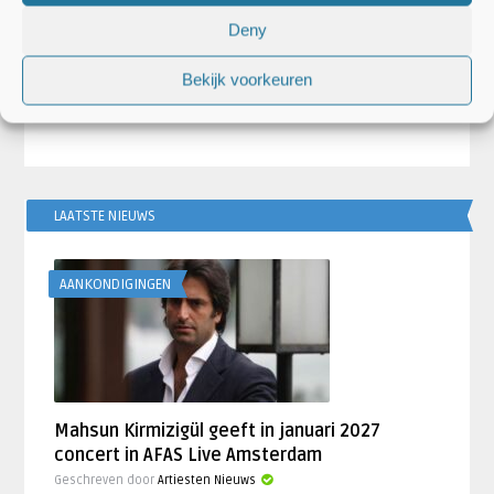
Robin de Roode
Lisa van Dorres
Deny
s ziekte
Golden Earring stopt vanwege
Racoon in a
ernstig zieke George Kooymans
Nederlandse
Bekijk voorkeuren
LAATSTE NIEUWS
AANKONDIGINGEN
Mahsun Kirmizigül geeft in januari 2027
concert in AFAS Live Amsterdam
Geschreven door
Artiesten Nieuws