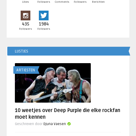
Likes
Followers
Comments
Followers
Berichten
435
1984
Followers
Followers
LIJSTJES
ARTIESTEN
10 weetjes over Deep Purple die elke rockfan
moet kennen
Geschreven door
Djuna Vaesen