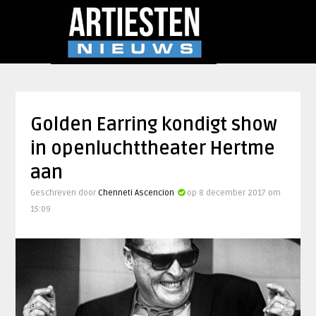
Golden Earring kondigt show
in openluchttheater Hertme
aan
Geschreven door
Chenneti Ascencion
op 8 december 2017 om
15:09