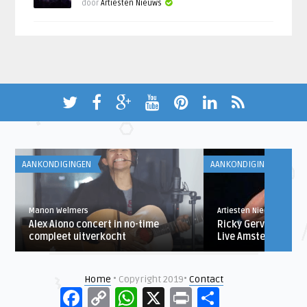
door
Artiesten Nieuws
AANKONDIGINGEN
AANKONDIGINGEN
Manon Welmers
Artiesten Nieuws
Alex Aiono concert in no-time
Ricky Gervais in 20
compleet uitverkocht
Live Amsterdam
Home
• Copyright 2019•
Contact
Facebook
Copy
WhatsApp
X
Print
Delen
Link