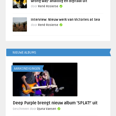
Wrong Way’ analoog en digitaal uit
door
René Rosierse
Interview: Nieuw werk van Victories at Sea
door
René Rosierse
NIEUWE ALBUMS
AANKONDIGINGEN
Deep Purple brengt nieuw album ‘SPLAT!’ uit
Geschreven door
Djuna Vaesen