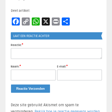
Deel artikel:
Facebook
Copy
WhatsApp
X
Print
Delen
Link
LAAT EEN REACTIE ACHTER
*
Reactie:
*
*
Naam:
E-mail:
Deze site gebruikt Akismet om spam te
verminderen.
Bekijk hoe je reactie gegevens worden