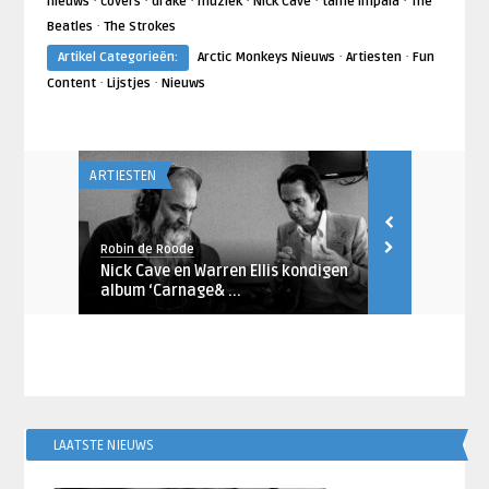
·
·
·
·
·
·
nieuws
covers
drake
muziek
Nick Cave
tame impala
The
·
Beatles
The Strokes
·
·
Artikel Categorieën:
Arctic Monkeys Nieuws
Artiesten
Fun
·
·
Content
Lijstjes
Nieuws
ARTIESTEN
ARTIESTEN
Robin de Roode
Robin de Rood
22 naar
Nick Cave en Warren Ellis kondigen
Nick Cave &
album ‘Carnage& ...
annuleren E
LAATSTE NIEUWS