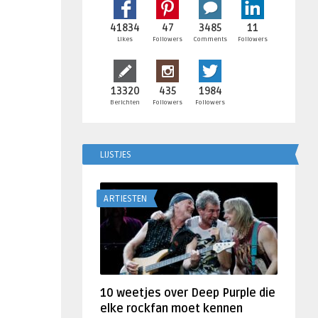
41834
47
3485
11
Likes
Followers
Comments
Followers
13320
435
1984
Berichten
Followers
Followers
LIJSTJES
ARTIESTEN
10 weetjes over Deep Purple die
elke rockfan moet kennen