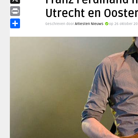
Franz Ferdinand n
X
Utrecht en Ooste
Print
Geschreven door
Artiesten Nieuws
op 26 oktober 20
Delen