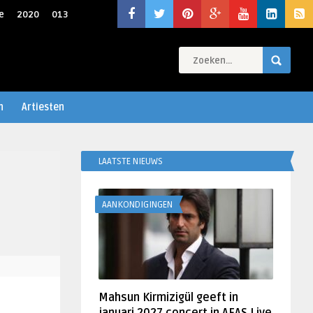
e
2020
013
n
Artiesten
LAATSTE NIEUWS
AANKONDIGINGEN
Mahsun Kirmizigül geeft in