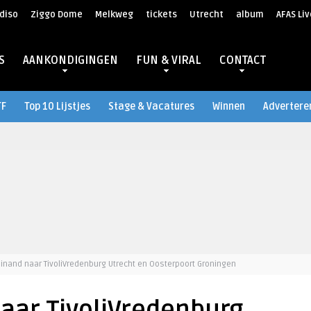
diso
Ziggo Dome
Melkweg
tickets
Utrecht
album
AFAS Liv
S
AANKONDIGINGEN
FUN & VIRAL
CONTACT
TF
Top 10 Lijstjes
Stage & Vacatures
Winnen
Advertere
dinand naar TivoliVredenburg Utrecht en Oosterpoort Groningen