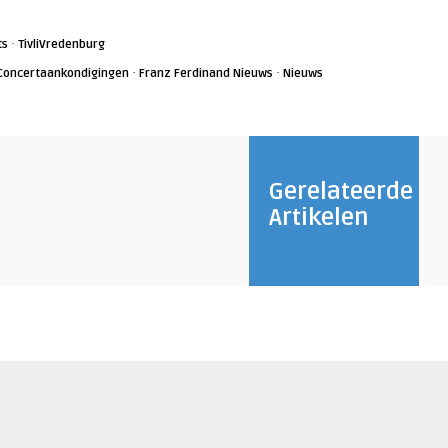
·
ts
TivliVredenburg
·
·
Concertaankondigingen
Franz Ferdinand Nieuws
Nieuws
Gerelateerde
Artikelen