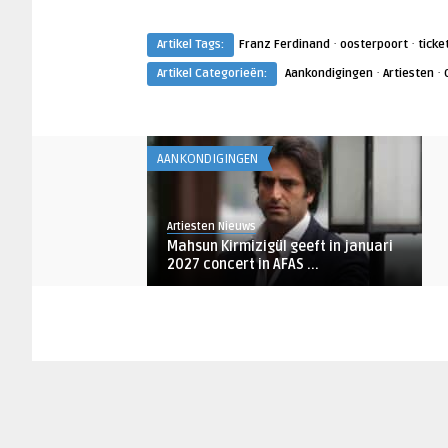
·
·
Artikel Tags:
Franz Ferdinand
oosterpoort
ticke
·
·
Artikel Categorieën:
Aankondigingen
Artiesten
AANKONDIGINGEN
Artiesten Nieuws
Mahsun Kirmizigül geeft in januari
2027 concert in AFAS ...
AANKONDIGINGEN
Artiesten Nieuws
Weezer brengt The Gathering Tour
in 2027 naar AFAS Live ...