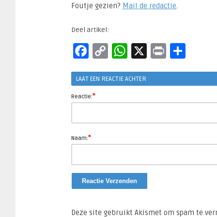
Foutje gezien?
Mail de redactie
.​
Deel artikel:
Facebook
Copy
WhatsApp
X
Print
Del
Link
LAAT EEN REACTIE ACHTER
*
Reactie:
*
Naam:
Deze site gebruikt Akismet om spam te ve