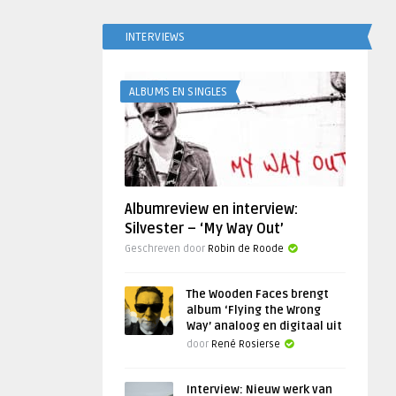
INTERVIEWS
ALBUMS EN SINGLES
Albumreview en interview:
Silvester – ‘My Way Out’
Geschreven door
Robin de Roode
The Wooden Faces brengt
album ‘Flying the Wrong
Way’ analoog en digitaal uit
door
René Rosierse
Interview: Nieuw werk van