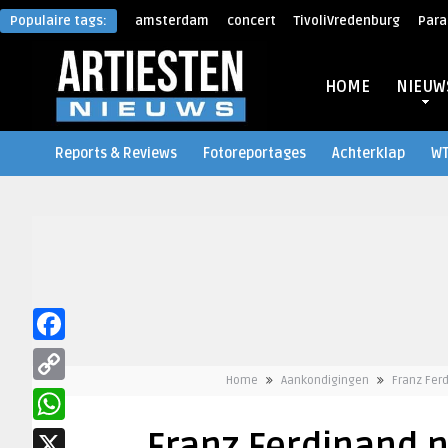
Populaire tags:
amsterdam
concert
TivoliVredenburg
Para
HOME
NIEUW
Reports & Reviews
Fotoreportages
Achterklap
W
Facebook
Home
Aankondigingen
Franz Fer
Copy
Link
WhatsApp