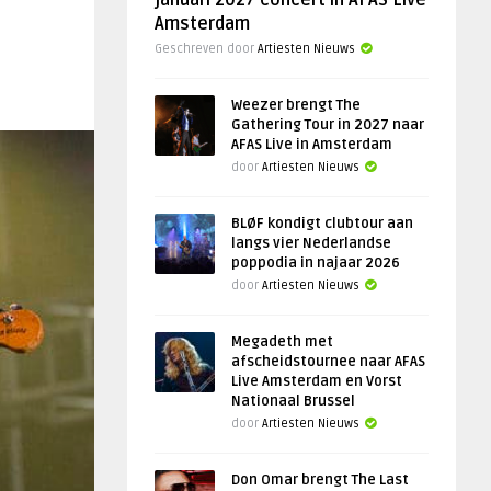
januari 2027 concert in AFAS Live
Amsterdam
Geschreven door
Artiesten Nieuws
Weezer brengt The
Gathering Tour in 2027 naar
AFAS Live in Amsterdam
door
Artiesten Nieuws
BLØF kondigt clubtour aan
langs vier Nederlandse
poppodia in najaar 2026
door
Artiesten Nieuws
Megadeth met
afscheidstournee naar AFAS
Live Amsterdam en Vorst
Nationaal Brussel
door
Artiesten Nieuws
Don Omar brengt The Last