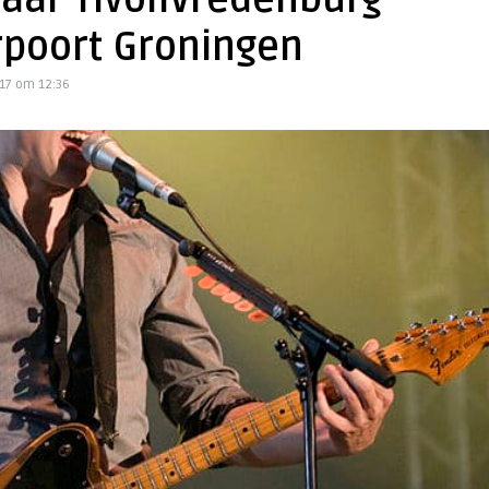
aar TivoliVredenburg
rpoort Groningen
17 om 12:36