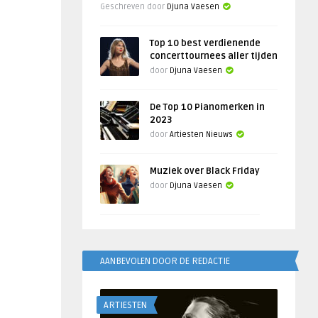
Geschreven door
Djuna Vaesen
Top 10 best verdienende
concerttournees aller tijden
door
Djuna Vaesen
De Top 10 Pianomerken in
2023
door
Artiesten Nieuws
Muziek over Black Friday
door
Djuna Vaesen
AANBEVOLEN DOOR DE REDACTIE
ARTIESTEN