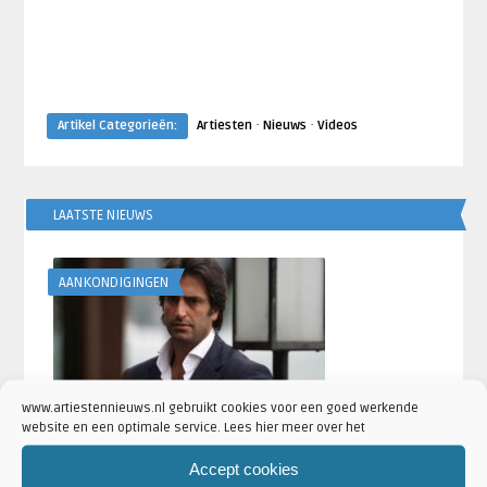
·
·
Artikel Categorieën:
Artiesten
Nieuws
Videos
LAATSTE NIEUWS
AANKONDIGINGEN
www.artiestennieuws.nl gebruikt cookies voor een goed werkende
Mahsun Kirmizigül geeft in januari 2027
website en een optimale service. Lees hier meer over het
concert in AFAS Live Amsterdam
Accept cookies
Geschreven door
Artiesten Nieuws