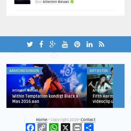
door
Artiesten Nieuws
AANKONDIGINGEN
ARTIESTEN
Artiesten Nieuws
Amy Vink
Within Temptation kondigt Black X-
Fifth Harmony bren
Mas 2016 aan
videoclip uit
Home
• Copyright 2019•
Contact
Facebook
Copy
WhatsApp
X
Print
Delen
Link