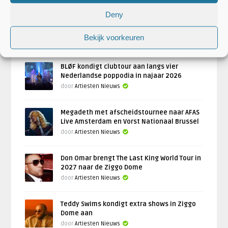
Deny
Weezer brengt The Gathering Tour in 2027
naar AFAS Live in Amsterdam
Bekijk voorkeuren
door
Artiesten Nieuws
BLØF kondigt clubtour aan langs vier
Nederlandse poppodia in najaar 2026
door
Artiesten Nieuws
Megadeth met afscheidstournee naar AFAS
Live Amsterdam en Vorst Nationaal Brussel
door
Artiesten Nieuws
Don Omar brengt The Last King World Tour in
2027 naar de Ziggo Dome
door
Artiesten Nieuws
Teddy Swims kondigt extra shows in Ziggo
Dome aan
door
Artiesten Nieuws