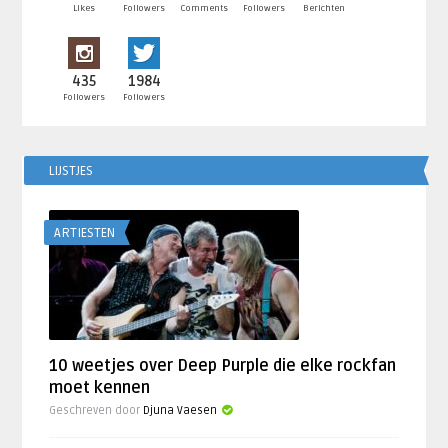
Likes
Followers
Comments
Followers
Berichten
435
1984
Followers
Followers
LIJSTJES
ARTIESTEN
10 weetjes over Deep Purple die elke rockfan
moet kennen
Geschreven door
Djuna Vaesen