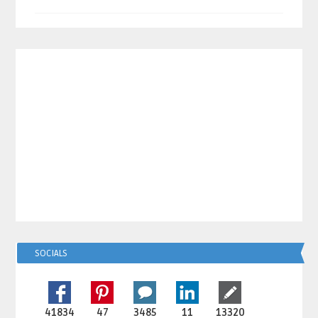
SOCIALS
41834
47
3485
11
13320