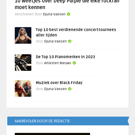
10 weetjes over Deep Purple die elke rockfan
moet kennen
Geschreven door
Djuna Vaesen
Top 10 best verdienende concerttournees
aller tijden
door
Djuna Vaesen
De Top 10 Pianomerken in 2023
door
Artiesten Nieuws
Muziek over Black Friday
door
Djuna Vaesen
AANBEVOLEN DOOR DE REDACTIE