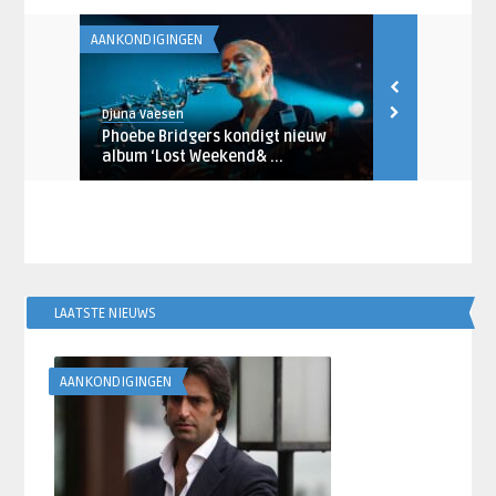
AANKONDIGINGEN
AANKONDIGING
Djuna Vaesen
Artiesten Nieu
lbum
Phoebe Bridgers kondigt nieuw
The Nationa
album ‘Lost Weekend& ...
zak naar Zi
LAATSTE NIEUWS
AANKONDIGINGEN