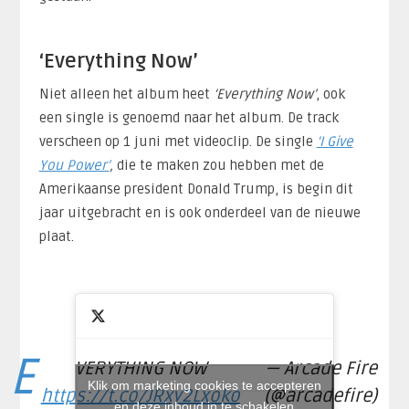
‘Everything Now’
Niet alleen het album heet
‘Everything Now’
, ook
een single is genoemd naar het album. De track
verscheen op 1 juni met videoclip. De single
‘I Give
You Power’
,
die te maken zou hebben met de
Amerikaanse president Donald Trump, is begin dit
jaar uitgebracht en is ook onderdeel van de nieuwe
plaat.
E
VERYTHING NOW
— Arcade Fire
Klik om marketing cookies te accepteren
https://t.co/JRxy2Lxoko
(@arcadefire)
en deze inhoud in te schakelen