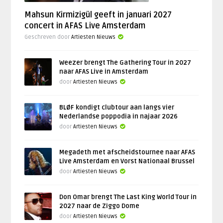
Mahsun Kirmizigül geeft in januari 2027
concert in AFAS Live Amsterdam
Geschreven door
Artiesten Nieuws
Weezer brengt The Gathering Tour in 2027
naar AFAS Live in Amsterdam
door
Artiesten Nieuws
BLØF kondigt clubtour aan langs vier
Nederlandse poppodia in najaar 2026
door
Artiesten Nieuws
Megadeth met afscheidstournee naar AFAS
Live Amsterdam en Vorst Nationaal Brussel
door
Artiesten Nieuws
Don Omar brengt The Last King World Tour in
2027 naar de Ziggo Dome
door
Artiesten Nieuws