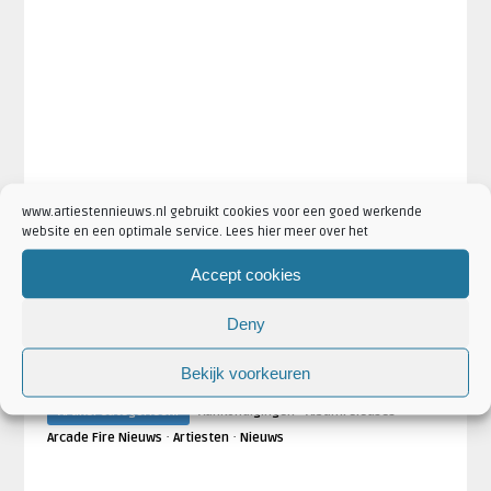
www.artiestennieuws.nl gebruikt cookies voor een goed werkende
website en een optimale service. Lees hier meer over het
Accept cookies
Deny
·
·
Artikel Tags:
Aankondigingen
arcade fire
Arcade Fire 2017
·
·
·
Arcade Fire album
Arcade Fire Everything Now
Arcade Fire
Bekijk voorkeuren
·
·
nieuw album
Everything Now
nieuw album
·
·
Artikel Categorieën:
Aankondigingen
Albumreleases
·
·
Arcade Fire Nieuws
Artiesten
Nieuws