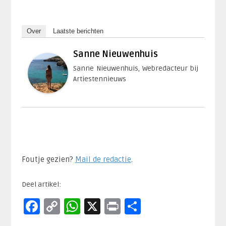
Over
Laatste berichten
Sanne Nieuwenhuis
Sanne Nieuwenhuis, Webredacteur bij
Artiestennieuws
Foutje gezien?
Mail de redactie
.​
Deel artikel:
Facebook
Copy
WhatsApp
X
Print
Delen
Link