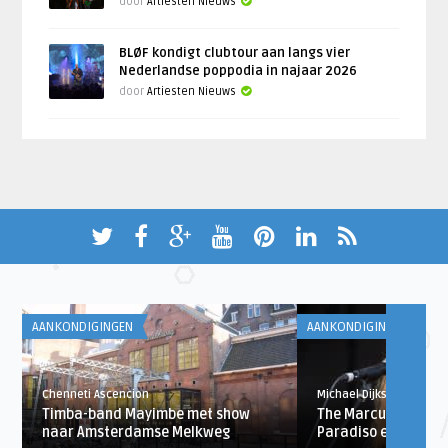
door
Artiesten Nieuws
BLØF kondigt clubtour aan langs vier
Nederlandse poppodia in najaar 2026
door
Artiesten Nieuws
AANKONDIGINGEN
AANKONDIGINGEN
Chenneti Ascencion
Michael Dijkstra
Timba-band Mayimbe met show
The Marcus King Ba
naar Amsterdamse Melkweg
Paradiso en Metrop