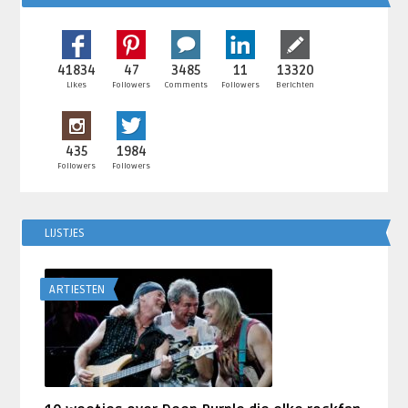
41834
47
3485
11
13320
Likes
Followers
Comments
Followers
Berichten
435
1984
Followers
Followers
LIJSTJES
ARTIESTEN