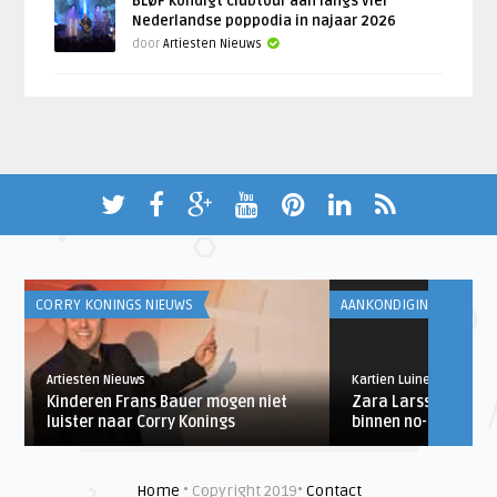
BLØF kondigt clubtour aan langs vier
Nederlandse poppodia in najaar 2026
door
Artiesten Nieuws
CORRY KONINGS NIEUWS
AANKONDIGINGEN
Artiesten Nieuws
Kartien Luinenburg
Kinderen Frans Bauer mogen niet
Zara Larsson conce
luister naar Corry Konings
binnen no-time uitv
Home
• Copyright 2019•
Contact