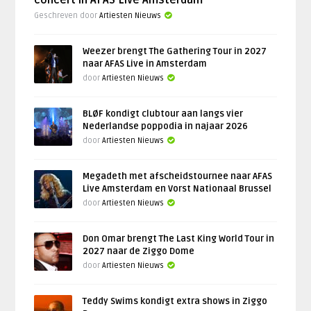
concert in AFAS Live Amsterdam
Geschreven door
Artiesten Nieuws
Weezer brengt The Gathering Tour in 2027
naar AFAS Live in Amsterdam
door
Artiesten Nieuws
BLØF kondigt clubtour aan langs vier
Nederlandse poppodia in najaar 2026
door
Artiesten Nieuws
Megadeth met afscheidstournee naar AFAS
Live Amsterdam en Vorst Nationaal Brussel
door
Artiesten Nieuws
Don Omar brengt The Last King World Tour in
2027 naar de Ziggo Dome
door
Artiesten Nieuws
Teddy Swims kondigt extra shows in Ziggo