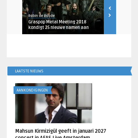
Robin de Roode
Artiesten Nieu
013 met
Graspop Metal Meeting 2018
Progrock-gr
kondigt 25 nieuwe namen aan
speciale try
LAATSTE NIEUWS
AANKONDIGINGEN
Mahsun Kirmizigül geeft in januari 2027