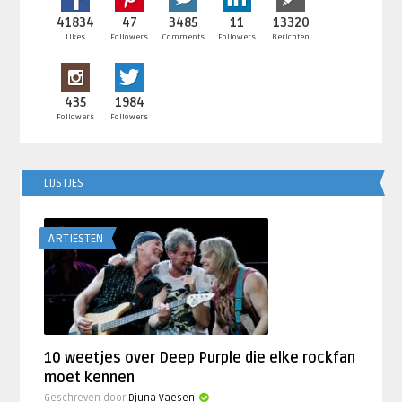
41834
47
3485
11
13320
Likes
Followers
Comments
Followers
Berichten
435
1984
Followers
Followers
LIJSTJES
ARTIESTEN
10 weetjes over Deep Purple die elke rockfan
moet kennen
Geschreven door
Djuna Vaesen