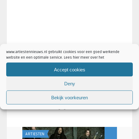
www.artiestennieuws.nl gebruikt cookies voor een goed werkende
website en een optimale service. Lees hier meer over het
Accept cookies
·
·
·
Artikel Tags:
Ayreon
Ayreon 013
Ayreon concert
Ayreon
Deny
·
·
·
extra concert
Ayreon tickets
Ayreon uitverkocht
Ayreon
Universe
Bekijk voorkeuren
·
·
Artikel Categorieën:
Aankondigingen
Artiesten
Ayreon
·
·
Nieuws
Concertaankondigingen
Nieuws
ARTIESTEN
AANKONDIGING