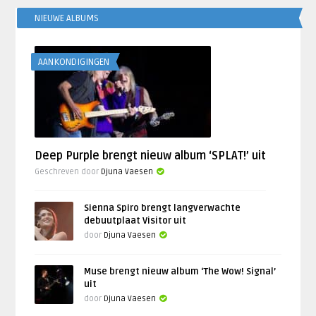
NIEUWE ALBUMS
AANKONDIGINGEN
Deep Purple brengt nieuw album ‘SPLAT!’ uit
Geschreven door
Djuna Vaesen
Sienna Spiro brengt langverwachte
debuutplaat Visitor uit
door
Djuna Vaesen
Muse brengt nieuw album ‘The Wow! Signal’
uit
door
Djuna Vaesen