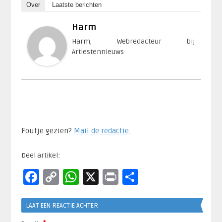
Over
Laatste berichten
Harm
Harm, Webredacteur bij
Artiestennieuws
Foutje gezien?
Mail de redactie
.​
Deel artikel:
Facebook
Copy
WhatsApp
X
Print
Delen
Link
LAAT EEN REACTIE ACHTER