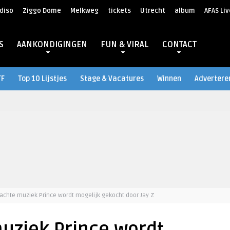
diso
Ziggo Dome
Melkweg
tickets
Utrecht
album
AFAS Liv
S
AANKONDIGINGEN
FUN & VIRAL
CONTACT
TF
Top 10 Lijstjes
Stage & Vacatures
Winnen
Advertere
achte muziek Prince wordt mogelijk gekocht door Jay Z