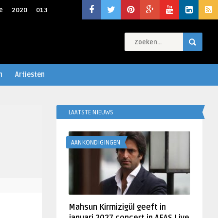
e
2020
013
n
Artiesten
LAATSTE NIEUWS
AANKONDIGINGEN
Mahsun Kirmizigül geeft in