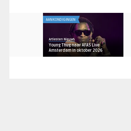
AANKONDIGINGEN
Artiesten Nieuws
Young Thug naar AFAS Live
Amsterdam in oktober 2026
ARTIESTEN
Lisa van Dorrestein
JAY-Z en Beyoncé aangeklaagd om
gebruik stem artiest in ...
AANKONDIGINGEN
Lisa van Dorrestein