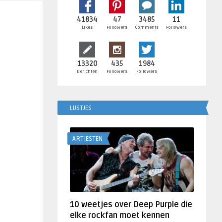
41834
47
3485
11
Likes
Followers
Comments
Followers
13320
435
1984
Berichten
Followers
Followers
LIJSTJES
ARTIESTEN
10 weetjes over Deep Purple die
elke rockfan moet kennen