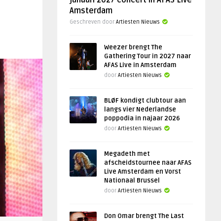
januari 2027 concert in AFAS Live
Amsterdam
Geschreven door
Artiesten Nieuws
Weezer brengt The
Gathering Tour in 2027 naar
AFAS Live in Amsterdam
door
Artiesten Nieuws
BLØF kondigt clubtour aan
langs vier Nederlandse
poppodia in najaar 2026
door
Artiesten Nieuws
Megadeth met
afscheidstournee naar AFAS
Live Amsterdam en Vorst
Nationaal Brussel
door
Artiesten Nieuws
Don Omar brengt The Last