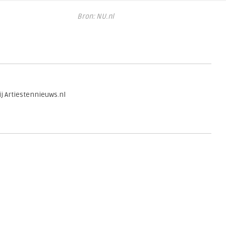
Bron: NU.nl
j Artiestennieuws.nl