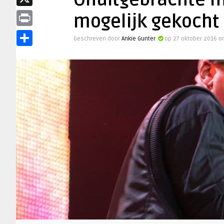
Onuitgebrachte m
X
mogelijk gekocht 
Print
Geschreven door
Ankie Gunter
op 27 oktober 2016 o
Delen