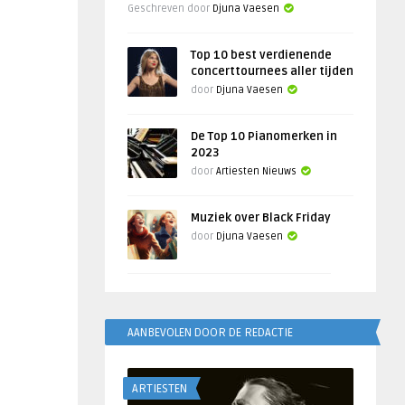
Geschreven door
Djuna Vaesen
Top 10 best verdienende
concerttournees aller tijden
door
Djuna Vaesen
De Top 10 Pianomerken in
2023
door
Artiesten Nieuws
Muziek over Black Friday
door
Djuna Vaesen
AANBEVOLEN DOOR DE REDACTIE
ARTIESTEN