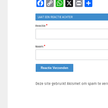
Facebook
Copy
WhatsApp
X
Print
Del
Link
LAAT EEN REACTIE ACHTER
*
Reactie:
*
Naam:
Deze site gebruikt Akismet om spam te ve