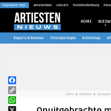
Populaire tags:
amsterdam
concert
TivoliVredenburg
Para
HOME
NIEUW
Reports & Reviews
Fotoreportages
Achterklap
W
Facebook
Home
Artiesten
Onuitgebr
Copy
Link
WhatsApp