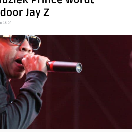
uziek Prince wordt
door Jay Z
m 16:04