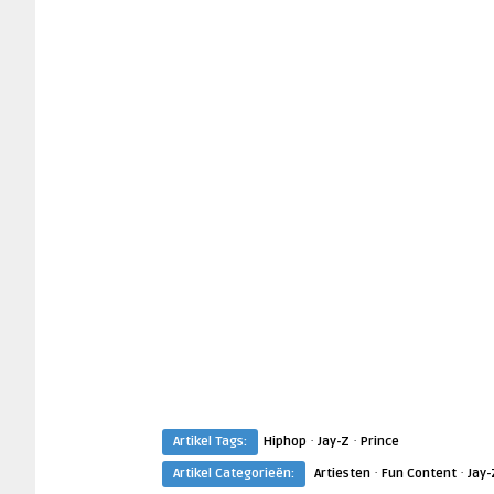
·
·
Artikel Tags:
Hiphop
Jay-Z
Prince
·
·
Artikel Categorieën:
Artiesten
Fun Content
Jay-