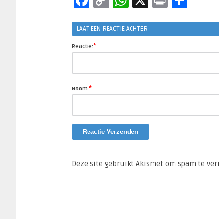
Facebook
Copy
WhatsApp
X
Print
Del
Link
LAAT EEN REACTIE ACHTER
*
Reactie:
*
Naam:
Deze site gebruikt Akismet om spam te ve