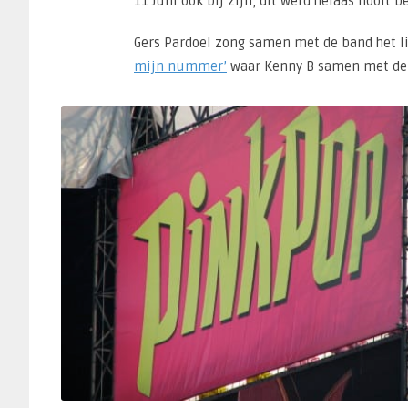
11 Juni ook bij zijn, dit werd helaas nooit b
Gers Pardoel zong samen met de band het lie
mijn nummer’
waar Kenny B samen met de 