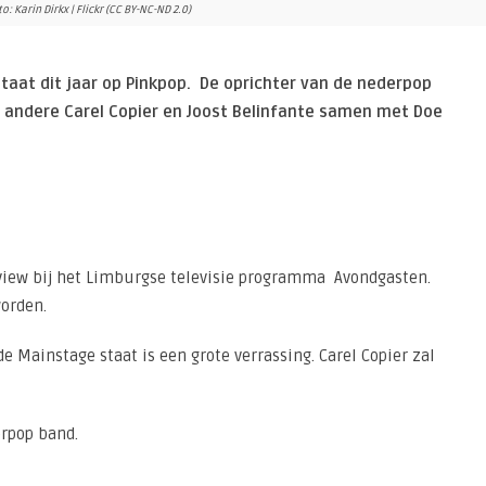
o: Karin Dirkx | Flickr (CC BY-NC-ND 2.0)
aat dit jaar op Pinkpop. De oprichter van de nederpop
r andere Carel Copier en Joost Belinfante samen met Doe
rview bij het Limburgse televisie programma Avondgasten.
worden.
de Mainstage staat is een grote verrassing. Carel Copier zal
erpop band.