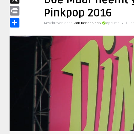
Doe Maar neemt g
X
Pinkpop 2016
Print
Geschreven door
Sam Reneerkens
op 9 mei 2016 o
Delen