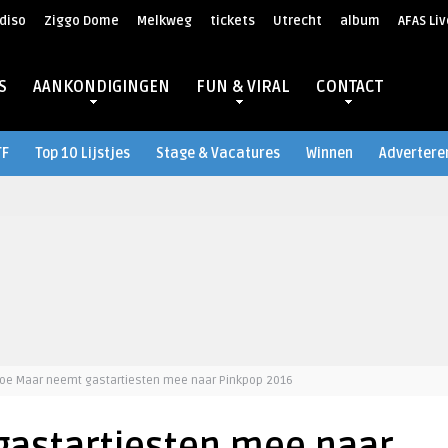
diso
Ziggo Dome
Melkweg
tickets
Utrecht
album
AFAS Liv
S
AANKONDIGINGEN
FUN & VIRAL
CONTACT
TF
Top 10 Lijstjes
Stage & Vacatures
Winnen
Advertere
oe Maar neemt gastartiesten mee naar Pinkpop 2016