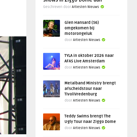
shows in Ziggo Dome aan
Geschreven door
Artiesten Nieuws
Glen Hansard (56)
omgekomen bij
motorongeluk
door
Artiesten Nieuws
TYLA in oktober 2026 naar
AFAS Live Amsterdam
door
Artiesten Nieuws
Metalband Ministry brengt
afscheidstour naar
TivoliVredenburg
door
Artiesten Nieuws
Teddy Swims brengt The
Ugly Tour naar Ziggo Dome
door
Artiesten Nieuws