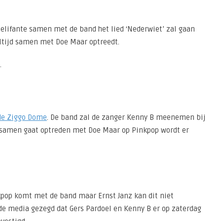
 Belifante samen met de band het lied ‘Nederwiet’ zal gaan
altijd samen met Doe Maar optreedt.
.
 de Ziggo Dome
. De band zal de zanger Kenny B meenemen bij
k samen gaat optreden met Doe Maar op Pinkpop wordt er
kpop komt met de band maar Ernst Janz kan dit niet
nde media gezegd dat Gers Pardoel en Kenny B er op zaterdag