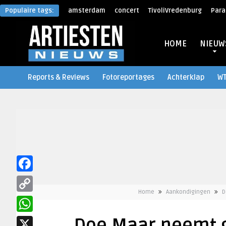
Populaire tags:
amsterdam
concert
TivoliVredenburg
Para
HOME
NIEUW
Reports & Reviews
Fotoreportages
Achterklap
W
Facebook
Home
Aankondigingen
D
Copy
Link
WhatsApp