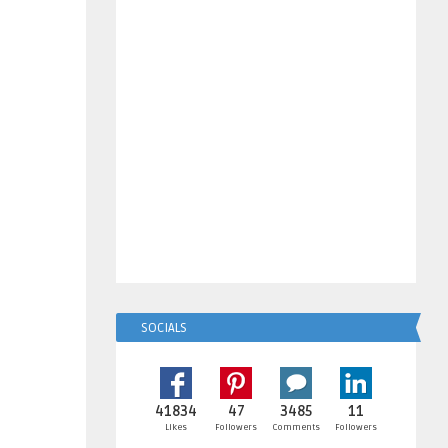
SOCIALS
41834
47
3485
11
Likes
Followers
Comments
Followers