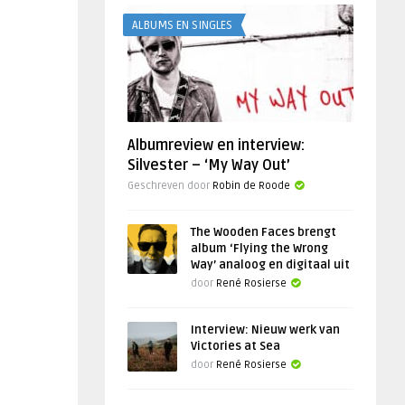
ALBUMS EN SINGLES
Albumreview en interview:
Silvester – ‘My Way Out’
Geschreven door
Robin de Roode
The Wooden Faces brengt
album ‘Flying the Wrong
Way’ analoog en digitaal uit
door
René Rosierse
Interview: Nieuw werk van
Victories at Sea
door
René Rosierse