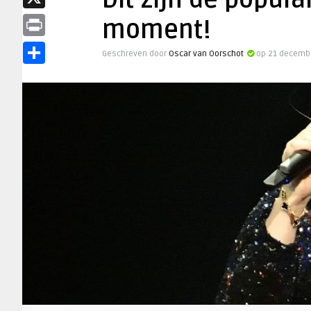
Dit zijn de popul
X
moment!
Print
Geschreven door
Oscar van Oorschot
op 21 decembe
Delen