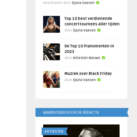
Geschreven door
Djuna Vaesen
Top 10 best verdienende
concerttournees aller tijden
door
Djuna Vaesen
De Top 10 Pianomerken in
2023
door
Artiesten Nieuws
Muziek over Black Friday
door
Djuna Vaesen
AANBEVOLEN DOOR DE REDACTIE
ARTIESTEN