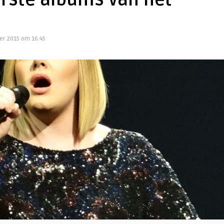
airste albums van het
r 2015 om 16:45