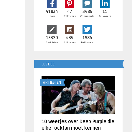
41834
47
3485
11
Likes
Followers
Comments
Followers
13320
435
1984
Berichten
Followers
Followers
LIJSTJES
ARTIESTEN
10 weetjes over Deep Purple die
elke rockfan moet kennen