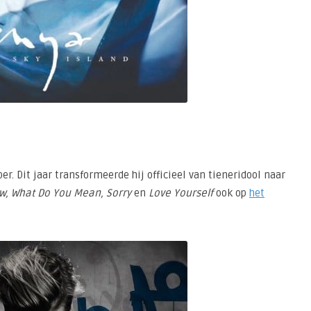
er. Dit jaar transformeerde hij officieel van tieneridool naar
w, What Do You Mean, Sorry
en
Love Yourself
ook op
het