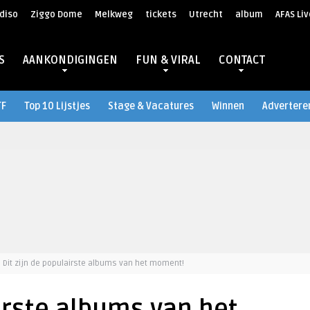
diso
Ziggo Dome
Melkweg
tickets
Utrecht
album
AFAS Liv
S
AANKONDIGINGEN
FUN & VIRAL
CONTACT
TF
Top 10 Lijstjes
Stage & Vacatures
Winnen
Advertere
Dit zijn de populairste albums van het moment!