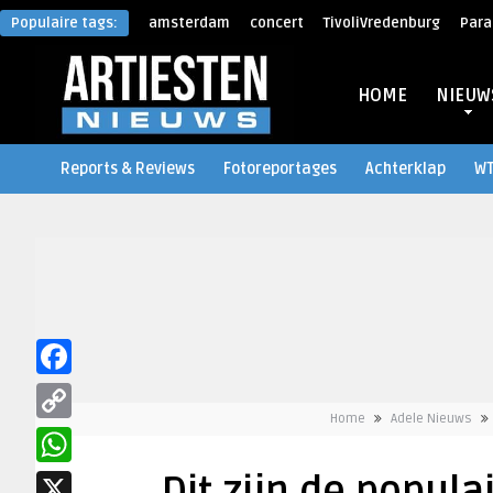
Populaire tags:
amsterdam
concert
TivoliVredenburg
Para
HOME
NIEUW
Reports & Reviews
Fotoreportages
Achterklap
W
Facebook
Home
Adele Nieuws
Copy
Link
WhatsApp