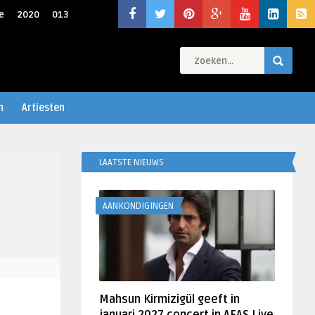
e
2020
013
n
Artiesten
LAATSTE NIEUWS
AANKONDIGINGEN
Mahsun Kirmizigül geeft in