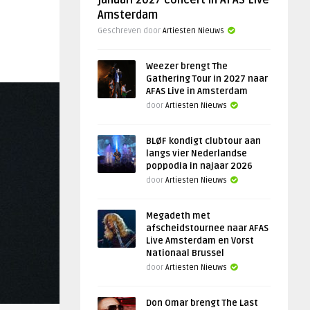
januari 2027 concert in AFAS Live
Amsterdam
Geschreven door
Artiesten Nieuws
Weezer brengt The
Gathering Tour in 2027 naar
AFAS Live in Amsterdam
door
Artiesten Nieuws
BLØF kondigt clubtour aan
langs vier Nederlandse
poppodia in najaar 2026
door
Artiesten Nieuws
Megadeth met
afscheidstournee naar AFAS
Live Amsterdam en Vorst
Nationaal Brussel
door
Artiesten Nieuws
Don Omar brengt The Last