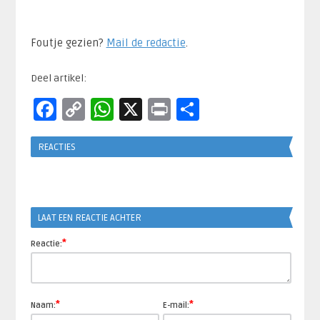
Foutje gezien?
Mail de redactie
.​
Deel artikel:
Facebook
Copy
WhatsApp
X
Print
Delen
Link
REACTIES
LAAT EEN REACTIE ACHTER
*
Reactie:
*
*
Naam:
E-mail: