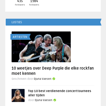
435
1984
Followers
Followers
LIJSTJES
ARTIESTEN
10 weetjes over Deep Purple die elke rockfan
moet kennen
Geschreven door
Djuna Vaesen
Top 10 best verdienende concerttournees
aller tijden
door
Djuna Vaesen