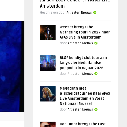
januari 2027 concert in AFAS Live
Amsterdam
Geschreven door
Artiesten Nieuws
Weezer brengt The
Gathering Tour in 2027 naar
AFAS Live in Amsterdam
door
Artiesten Nieuws
BLØF kondigt clubtour aan
langs vier Nederlandse
poppodia in najaar 2026
door
Artiesten Nieuws
Megadeth met
afscheidstournee naar AFAS
Live Amsterdam en Vorst
Nationaal Brussel
door
Artiesten Nieuws
Don Omar brengt The Last