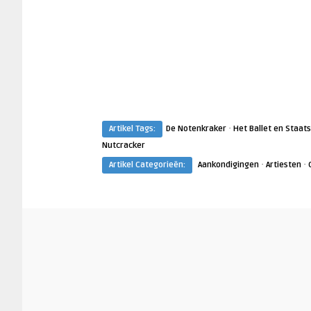
·
Artikel Tags:
De Notenkraker
Het Ballet en Staat
Nutcracker
·
·
Artikel Categorieën:
Aankondigingen
Artiesten