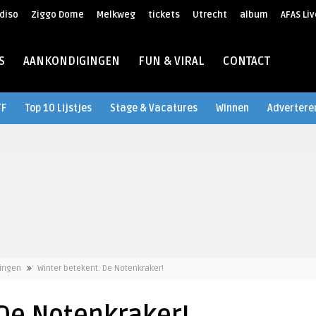
diso
Ziggo Dome
Melkweg
tickets
Utrecht
album
AFAS Liv
S
AANKONDIGINGEN
FUN & VIRAL
CONTACT
TF
Top 10 Lijstjes
Stage & Vacatures
Winnen
Advertere
ingen
Winter betekent: De Notenkraker!