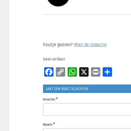
Foutje gezien?
Mail de redactie
.​
Deel artikel:
Facebook
Copy
WhatsApp
X
Print
Sha
Link
LAAT EEN REACTIE ACHTER
*
Reactie:
*
Naam: