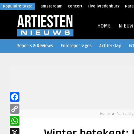
Populaire tags:
amsterdam
concert
TivoliVredenburg
Para
HOME
NIEUW
Reports & Reviews
Fotoreportages
Achterklap
W
Facebook
Home
Aankondig
Copy
Link
WhatsApp