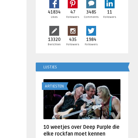
41834
47
3485
11
Likes
Followers
Comments
Followers
13320
435
1984
Berichten
Followers
Followers
LIJSTJES
ARTIESTEN
10 weetjes over Deep Purple die
elke rockfan moet kennen