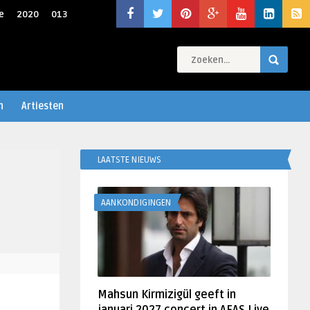
e
2020
013
n
Artiesten
LAATSTE NIEUWS
AANKONDIGINGEN
Mahsun Kirmizigül geeft in