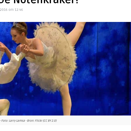
 De Notenkraker!
2016 om 12:46
Foto: Larry Lamsa - Bron: Flickr (CC BY 2.0)