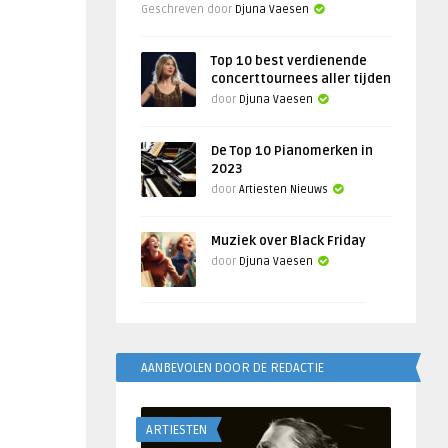
Geschreven door
Djuna Vaesen
Top 10 best verdienende
concerttournees aller tijden
door
Djuna Vaesen
De Top 10 Pianomerken in
2023
door
Artiesten Nieuws
Muziek over Black Friday
door
Djuna Vaesen
AANBEVOLEN DOOR DE REDACTIE
ARTIESTEN