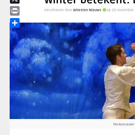
Winter betekent:
X
Geschreven door
Artiesten Nieuws
op 29 november 
Print
Share
The Nutcracker - 