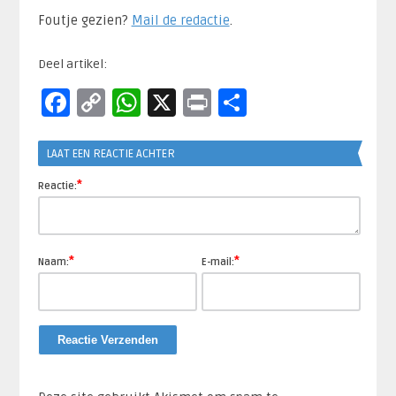
Foutje gezien?
Mail de redactie
.​
Deel artikel:
Facebook
Copy
WhatsApp
X
Print
Delen
Link
LAAT EEN REACTIE ACHTER
*
Reactie:
*
*
Naam:
E-mail: