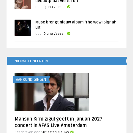
debuutplaat Visitor uit
door
Djuna Vaesen
Muse brengt nieuw album ‘The Wow! Signal’
uit
door
Djuna Vaesen
NIEUWE CONCERTEN
AANKONDIGINGEN
Mahsun Kirmizigül geeft in januari 2027
concert in AFAS Live Amsterdam
Geschreven door
Artiesten Nieuws