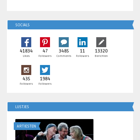
SOCIALS
41834
47
3485
11
13320
Likes
Followers
Comments
Followers
Berichten
435
1984
Followers
Followers
LIJSTJES
ARTIESTEN