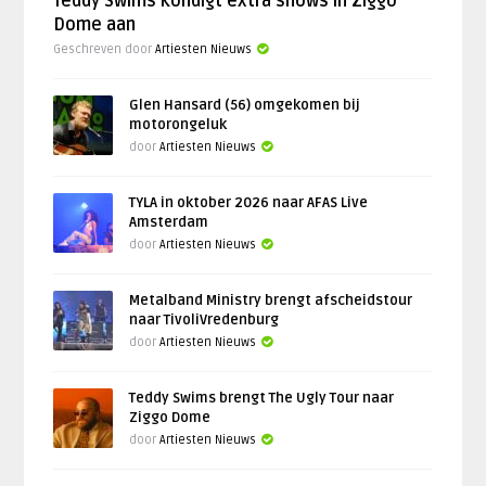
Teddy Swims kondigt extra shows in Ziggo
Dome aan
Geschreven door
Artiesten Nieuws
Glen Hansard (56) omgekomen bij
motorongeluk
door
Artiesten Nieuws
TYLA in oktober 2026 naar AFAS Live
Amsterdam
door
Artiesten Nieuws
Metalband Ministry brengt afscheidstour
naar TivoliVredenburg
door
Artiesten Nieuws
Teddy Swims brengt The Ugly Tour naar
Ziggo Dome
door
Artiesten Nieuws