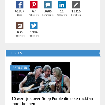
41834
47
3485
11
13315
Likes
Followers
Comments
Followers
Berichten
435
1984
Followers
Followers
LIJSTJES
ARTIESTEN
10 weetjes over Deep Purple die elke rockfan
moet kennen