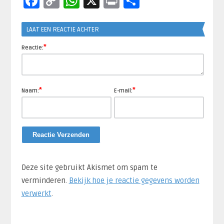
Facebook
Copy
WhatsApp
X
Print
Delen
Link
LAAT EEN REACTIE ACHTER
*
Reactie:
*
*
Naam:
E-mail:
Deze site gebruikt Akismet om spam te
verminderen.
Bekijk hoe je reactie gegevens worden
verwerkt
.