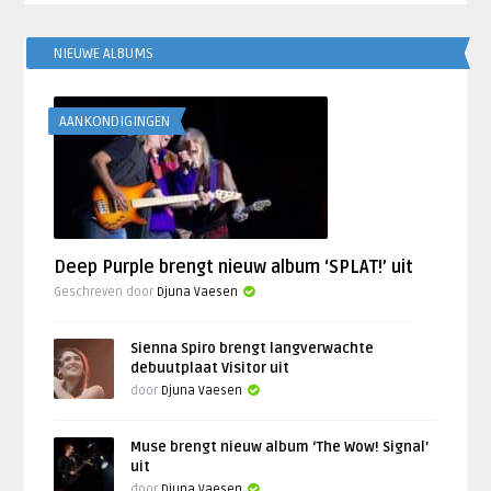
NIEUWE ALBUMS
AANKONDIGINGEN
Deep Purple brengt nieuw album ‘SPLAT!’ uit
Geschreven door
Djuna Vaesen
Sienna Spiro brengt langverwachte
debuutplaat Visitor uit
door
Djuna Vaesen
Muse brengt nieuw album ‘The Wow! Signal’
uit
door
Djuna Vaesen