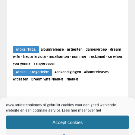
·
·
·
Artikel Tags:
albumrelease
artiesten
damesgroep
dream
·
·
·
·
·
wife
hasta la vista
muzikanten
nummer
rockband
so when
·
you gonna
zangeressen
·
·
Artikel Categorieën:
Aankondigingen
Albumreleases
·
·
Artiesten
Dream Wife Nieuws
Nieuws
AANKONDIGINGEN
AANKONDIGING
www.artiestennieuws.nl gebruikt cookies voor een goed werkende
website en een optimale service. Lees hier meer over het
Accept cookies
Djuna Vaesen
Djuna Vaesen
lbum
Sienna Spiro brengt langverwachte
Muse brengt