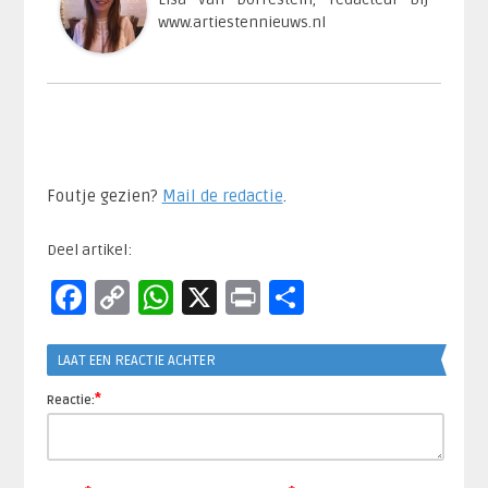
www.artiestennieuws.nl
Foutje gezien?
Mail de redactie
.​
Deel artikel:
Facebook
Copy
WhatsApp
X
Print
Delen
Link
LAAT EEN REACTIE ACHTER
*
Reactie: