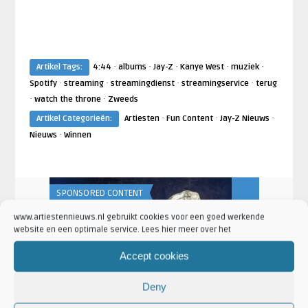
·
·
·
·
·
Artikel Tags:
4:44
albums
Jay-Z
Kanye West
muziek
·
·
·
·
Spotify
streaming
streamingdienst
streamingservice
terug
·
·
watch the throne
Zweeds
·
·
·
Artikel Categorieën:
Artiesten
Fun Content
Jay-Z Nieuws
·
Nieuws
Winnen
SPONSORED CONTENT
FUN CONTENT
www.artiestennieuws.nl gebruikt cookies voor een goed werkende
website en een optimale service. Lees hier meer over het
Artiesten Nieuws
Artiesten Nieu
 zat en
De beste verborgen nummers ter
Waar luister
Accept cookies
wereld?
autorijden?
Deny