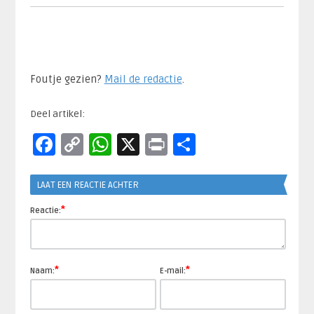
Foutje gezien?
Mail de redactie
.​
Deel artikel:
Facebook
Copy
WhatsApp
X
Print
Delen
Link
LAAT EEN REACTIE ACHTER
*
Reactie:
*
*
Naam:
E-mail: