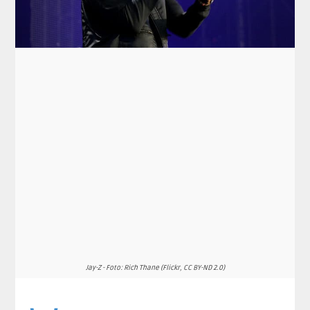
Jay-Z - Foto: Rich Thane (Flickr, CC BY-ND 2.0)